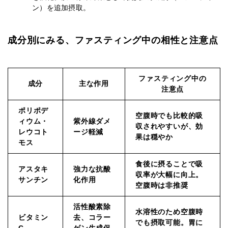
ン）を追加摂取。
成分別にみる、ファスティング中の相性と注意点
ファスティング中の
成分
主な作用
注意点
ポリポデ
空腹時でも比較的吸
ィウム・
紫外線ダメ
収されやすいが、効
レウコト
ージ軽減
果は穏やか
モス
食後に摂ることで吸
アスタキ
強力な抗酸
収率が大幅に向上。
サンチン
化作用
空腹時は非推奨
活性酸素除
水溶性のため空腹時
ビタミン
去、コラー
でも摂取可能。胃に