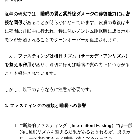
近年の研究では、
睡眠の質と紫外線ダメージの修復能力には密
接な関係
があることが明らかになっています。皮膚の修復は主
に夜間の睡眠中に行われ、特に深いノンレム睡眠時に成長ホル
モンが分泌されることでターンオーバーが促進されます。
一方、
ファスティングは概日リズム（サーカディアンリズム）
を整える作用
があり、適切に行えば睡眠の質の向上につながる
ことも報告されています。
しかし、以下のような点に注意が必要です。
1. ファスティングの種類と睡眠への影響
**断続的ファスティング（Intermittent Fasting）**は一般
的に睡眠リズムを整える効果があるとされるが、摂取カ
ロリーが少なすぎると睡眠が浅くなるケースも。