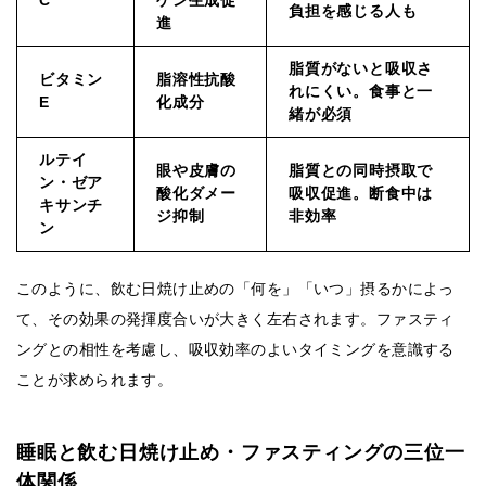
C
ゲン生成促
負担を感じる人も
進
脂質がないと吸収さ
ビタミン
脂溶性抗酸
れにくい。食事と一
E
化成分
緒が必須
ルテイ
眼や皮膚の
脂質との同時摂取で
ン・ゼア
酸化ダメー
吸収促進。断食中は
キサンチ
ジ抑制
非効率
ン
このように、飲む日焼け止めの「何を」「いつ」摂るかによっ
て、その効果の発揮度合いが大きく左右されます。ファスティ
ングとの相性を考慮し、吸収効率のよいタイミングを意識する
ことが求められます。
睡眠と飲む日焼け止め・ファスティングの三位一
体関係