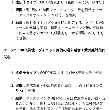
遺伝子タイプ
：MC1R変異あり（色白・赤く焼けやすい）
習慣
：週2回の16時間ファスティング＋飲む日焼け止め
（アスタキサンチン＋PL成分）を継続
結果
：飲むタイミングを昼食時に固定することで、UVダ
メージの軽減を実感。初期はファスティング後の空腹時
に飲んで胃がムカついた経験あり、食後摂取へ切り替え
て改善。
ケース2：30代男性・ダイエット目的の週末断食＋紫外線対策に
関心
遺伝子タイプ
：SOD2変異あり（抗酸化酵素の活性が弱
い）
習慣
：週末断食＋外出時の飲む日焼け止め（ビタミンC・
E中心）使用
結果
：ファスティング明けの1日目は皮膚の赤みが強く出
ることが多く、飲む日焼け止めの摂取とともに外的遮光
を強化。肌の赤み対策として抗炎症系成分（L-システイ