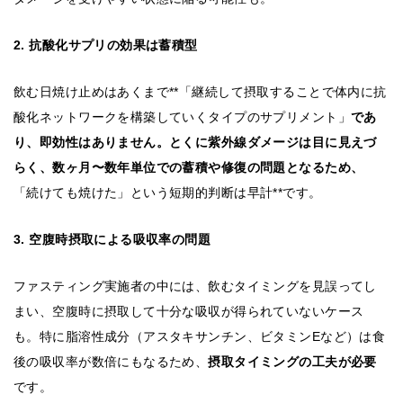
2. 抗酸化サプリの効果は蓄積型
飲む日焼け止めはあくまで**「継続して摂取することで体内に抗
酸化ネットワークを構築していくタイプのサプリメント」
であ
り、即効性はありません。とくに紫外線ダメージは目に見えづ
らく、数ヶ月〜数年単位での蓄積や修復の問題となるため、
「続けても焼けた」という短期的判断は早計**です。
3. 空腹時摂取による吸収率の問題
ファスティング実施者の中には、飲むタイミングを見誤ってし
まい、空腹時に摂取して十分な吸収が得られていないケース
も。特に脂溶性成分（アスタキサンチン、ビタミンEなど）は食
後の吸収率が数倍にもなるため、
摂取タイミングの工夫が必要
です。