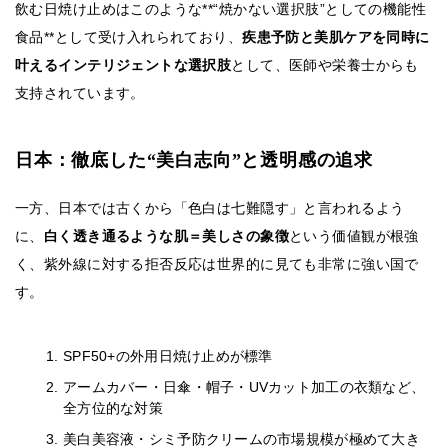
飲む日焼け止めはこのような**“焼かない選択肢”としての機能性
食品**として受け入れられており、
疾患予防と美肌ケアを同時に
叶えるインテリジェントな選択肢
として、医師や栄養士からも
支持されています。
日本：徹底した“美白志向”と透明感の追求
一方、日本では古くから「色白は七難隠す」と言われるよう
に、
白く透き通るような肌＝美しさの象徴
という価値観が根強
く、紫外線に対する拒否反応は世界的に見ても非常に強い国で
す。
SPF50+の外用日焼け止めが標準
アームカバー・日傘・帽子・UVカット加工の衣類など、
全方位的な対策
美白美容液・シミ予防クリームの市場規模が極めて大き