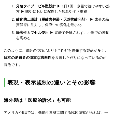
分包タイプ・ピル型設計
▶ 1日1回・少量で続けやすい処
方 ▶ 味やにおいに配慮した飲みやすさ重視
酸化防止設計（脱酸素包装・天然抗酸化剤）
▶ 成分の品
質保持に注力し、保存中の劣化を最小化
腸溶性カプセル使用
▶ 胃酸で分解されず、小腸での吸収
を高める
このように、成分の“攻め”よりも“守り”を優先する製品が多く、
日本の消費者の慎重な志向性
を反映した作りになっているのが
特徴です。
表現・表示規制の違いとその影響
海外製は「医療的訴求」も可能
アメリカやEUでは、機能性素材に関する臨床研究があれば、一