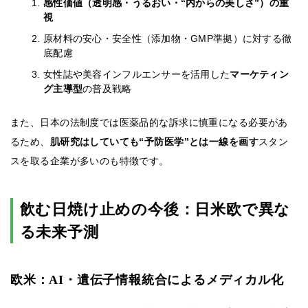
感性価値（透明感・うるおい・“内からの美しさ”）の重
視
原材料の安心・安全性（添加物・GMP準拠）に対する徹
底配慮
女性誌や美容インフルエンサーを活用した
マーケティン
グ主導型
の普及戦略
また、日本の法制度では医薬品的な訴求に慎重になる必要があ
るため、
肌研究はしていても“予防医学”とは一線を画す
スタン
スを取る企業が多いのも特徴です。
飲む日焼け止めの今後：日米欧で異な
る未来予測
欧米：AI・遺伝子情報統合によるメディカル化