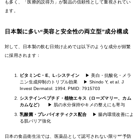
も多く、「医療的説得力」が製品の信頼性として重視されてい
ます。
日本製に多い“美容と安全性の両立型”成分構成
対して、日本製の飲む日焼け止めでは以下のような成分が頻繁
に採用されます：
ビタミンC・E、L-システイン
▶ 美白・抗酸化・メラ
ニン生成抑制のトリプル効果 ▶ Shindo Y, et al. J
Invest Dermatol. 1994. PMID: 7915703
システインペプチド・植物エキス（ローズマリー、カム
カムなど）
▶ 肌の水分保持やキメの整えにも寄与
乳酸菌・プレバイオティクス配合
▶ 腸内環境改善によ
る肌バリア強化
日本の食品衛生法では、医薬品として認可されない限り**“予防