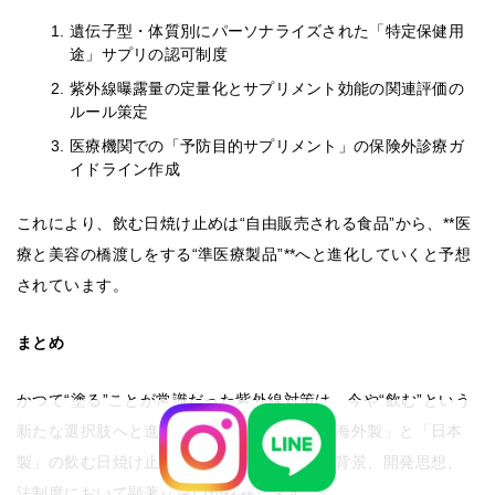
遺伝子型・体質別にパーソナライズされた「特定保健用
途」サプリの認可制度
紫外線曝露量の定量化とサプリメント効能の関連評価の
ルール策定
医療機関での「予防目的サプリメント」の保険外診療ガ
イドライン作成
これにより、飲む日焼け止めは“自由販売される食品”から、**医
療と美容の橋渡しをする“準医療製品”**へと進化していくと予想
されています。
まとめ
かつて“塗る”ことが常識だった紫外線対策は、今や“飲む”という
新たな選択肢へと進化しています。中でも「海外製」と「日本
製」の飲む日焼け止めには、成分構成、技術背景、開発思想、
法制度において顕著な違いが存在します。