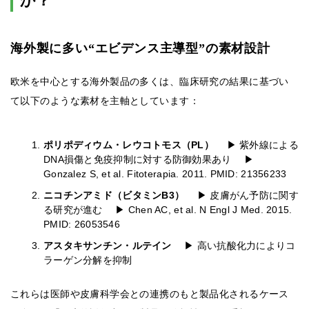
か？
海外製に多い“エビデンス主導型”の素材設計
欧米を中心とする海外製品の多くは、臨床研究の結果に基づい
て以下のような素材を主軸としています：
ポリポディウム・レウコトモス（PL）
▶ 紫外線による
DNA損傷と免疫抑制に対する防御効果あり ▶
Gonzalez S, et al. Fitoterapia. 2011. PMID: 21356233
ニコチンアミド（ビタミンB3）
▶ 皮膚がん予防に関す
る研究が進む ▶ Chen AC, et al. N Engl J Med. 2015.
PMID: 26053546
アスタキサンチン・ルテイン
▶ 高い抗酸化力によりコ
ラーゲン分解を抑制
これらは医師や皮膚科学会との連携のもと製品化されるケース