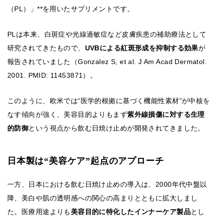
（PL）」**を用いたサプリメントです。
PLは本来、白斑症や光線過敏症など皮膚疾患の補助療法として
研究されてきたもので、
UVBによる紅斑形成を抑制する効果
が
報告されていました（Gonzalez S, et al. J Am Acad Dermatol.
2001. PMID: 11453871）。
このように、欧米では“医学的根拠に基づく機能性素材”が中核を
なす傾向が強く、美容目的よりもまず
紫外線損傷に対する生理
的防御
という視点から飲む日焼け止めが開発されてきました。
日本製は“美容ケア”起点のアプローチ
一方、日本における飲む日焼け止めの導入は、2000年代中盤以
降、美白や肌の透明感への関心の高まりとともに拡大しまし
た。医療用途よりも
美容目的に特化したインナーケア製品
とし