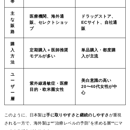
帯
主
医療機関、海外通
ドラッグストア、
な
販、セレクトショッ
ECサイト、自社通
販
プ
販
路
購
入
定期購入＋医師推奨
単品購入・都度購
方
モデルが多い
入が主流
法
ユ
ー
美白意識の高い
紫外線過敏症・医療
ザ
20〜40代女性が中
目的・欧米圏女性
ー
心
層
このように、日本製は
手に取りやすさと継続のしやすさ
が重視
される一方で、海外製は**“治療レベルの予防”を求める層**にマ