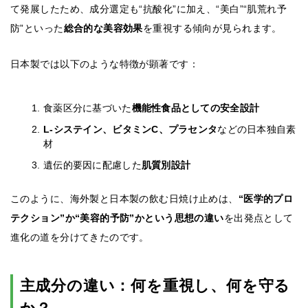
て発展したため、成分選定も“抗酸化”に加え、“美白”“肌荒れ予
防”といった
総合的な美容効果
を重視する傾向が見られます。
日本製では以下のような特徴が顕著です：
食薬区分に基づいた
機能性食品としての安全設計
L-システイン、ビタミンC、プラセンタ
などの日本独自素
材
遺伝的要因に配慮した
肌質別設計
このように、海外製と日本製の飲む日焼け止めは、
“医学的プロ
テクション”か“美容的予防”かという思想の違い
を出発点として
進化の道を分けてきたのです。
主成分の違い：何を重視し、何を守る