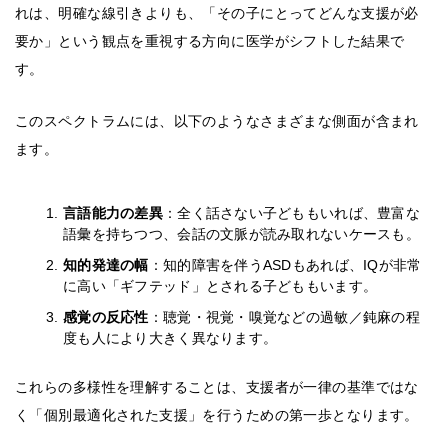
れは、明確な線引きよりも、「その子にとってどんな支援が必
要か」という観点を重視する方向に医学がシフトした結果で
す。
このスペクトラムには、以下のようなさまざまな側面が含まれ
ます。
言語能力の差異
：全く話さない子どももいれば、豊富な
語彙を持ちつつ、会話の文脈が読み取れないケースも。
知的発達の幅
：知的障害を伴うASDもあれば、IQが非常
に高い「ギフテッド」とされる子どももいます。
感覚の反応性
：聴覚・視覚・嗅覚などの過敏／鈍麻の程
度も人により大きく異なります。
これらの多様性を理解することは、支援者が一律の基準ではな
く「個別最適化された支援」を行うための第一歩となります。