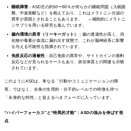
睡眠障害
：ASD児の約50〜80％が何らかの睡眠問題（入眠困
難、中途覚醒など）を抱えており、これはメラトニン分泌の
異常が原因とされることもあります。 →補助的にメラトニ
ンサプリを用いる研究も進んでいます。
腸内環境の異常（リーキーガット）
：腸の透過性が高く、消
化物や毒素が血流に漏れ出す状態で、これが脳神経系に影響
を与える可能性も指摘されています。
免疫反応の過敏性
：自己免疫の異常や、サイトカインの過剰
反応などが見られるケースもあり、炎症体質との関連も示唆
されています。
このようにASDは、単なる「行動やコミュニケーションの障
害」ではなく、全身の生理的・分子的レベルでの特徴を持つ
「全身的な特性」と捉えるべきフェーズに入っています。
“ハイパーフォーカス”と“特異的才能”：ASDの強みを伸ばす視
点