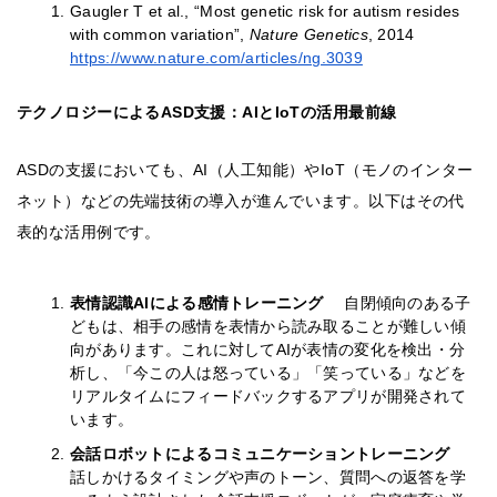
Gaugler T et al., “Most genetic risk for autism resides
with common variation”,
Nature Genetics
, 2014
https://www.nature.com/articles/ng.3039
テクノロジーによるASD支援：AIとIoTの活用最前線
ASDの支援においても、AI（人工知能）やIoT（モノのインター
ネット）などの先端技術の導入が進んでいます。以下はその代
表的な活用例です。
表情認識AIによる感情トレーニング
自閉傾向のある子
どもは、相手の感情を表情から読み取ることが難しい傾
向があります。これに対してAIが表情の変化を検出・分
析し、「今この人は怒っている」「笑っている」などを
リアルタイムにフィードバックするアプリが開発されて
います。
会話ロボットによるコミュニケーショントレーニング
話しかけるタイミングや声のトーン、質問への返答を学