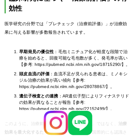
効性
医学研究の分野では「プレチェック（治療前評価）」が治療効
果に与える影響が多数報告されています。
早期発見の優位性
：毛包ミニチュア化が軽度な段階で治
療を始めると、回復可能な毛包数が多く、発毛率が高い
【参考: https://pubmed.ncbi.nlm.nih.gov/18715290/】。
頭皮血流の評価
：血流不足が見られる患者は、ミノキシ
ジル治療の効果が高い傾向【参考:
https://pubmed.ncbi.nlm.nih.gov/28078867/】。
遺伝子検査との連携
：AR遺伝子型によりフィナステリド
の効果が異なることが報告【参考:
https://pubmed.ncbi.nlm.nih.gov/22152499/】。
このように、治療前評価は単なる「現状確認」ではなく、
治療
効果を最大化するための必須プロセス
として国際的にも認識さ