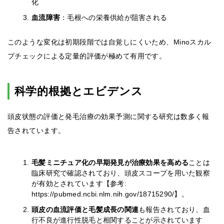
化
血流障害
：毛根への栄養供給が阻害される
このような変化は初期段階では自覚しにくいため、Minoスカル
プチェックによる定量的評価が極めて有用です。
科学的根拠とエビデンス
頭皮状態の評価と発毛治療の効果予測に関する研究は数多く報
告されています。
毛髪ミニチュア化の早期発見が治療効果を高める
ことは
臨床研究で確認されており、頭皮スコープを用いた観察
が有効とされています【参考:
https://pubmed.ncbi.nlm.nih.gov/18715290/】。
頭皮の血流評価と毛髪成長の関連
も報告されており、血
行不良が進行性脱毛と相関することが示されています