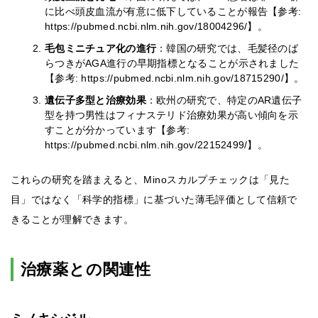
に比べ頭皮血流が有意に低下していることが報告【参考:
https://pubmed.ncbi.nlm.nih.gov/18004296/】。
毛包ミニチュア化の進行
：韓国の研究では、毛髪径のば
らつきがAGA進行の早期指標となることが示されました
【参考: https://pubmed.ncbi.nlm.nih.gov/18715290/】。
遺伝子多型と治療効果
：欧州の研究で、特定のAR遺伝子
型を持つ男性はフィナステリド治療効果が高い傾向を示
すことが分かっています【参考:
https://pubmed.ncbi.nlm.nih.gov/22152499/】。
これらの研究を踏まえると、Minoスカルプチェックは「見た
目」ではなく「科学的指標」に基づいた薄毛評価として信頼で
きることが理解できます。
治療薬との関連性