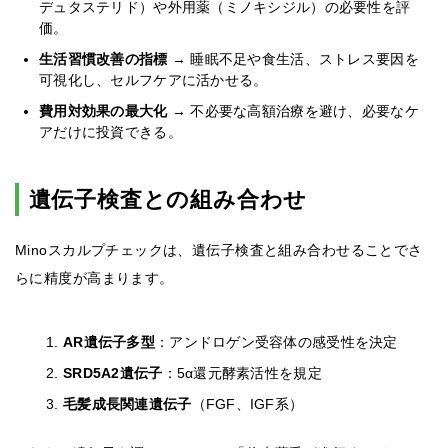
デュタステリド）や外用薬（ミノキシジル）の必要性を評
価。
生活習慣改善の指標
→ 睡眠不足や食生活、ストレス要因を
可視化し、セルフケアに活かせる。
費用対効果の最大化
→ 不必要な高額治療を避け、必要なケ
アだけに投資できる。
遺伝子検査との組み合わせ
Minoスカルプチェックは、遺伝子検査と組み合わせることでさ
らに精度が高まります。
AR遺伝子多型
：アンドロゲン受容体の感受性を決定
SRD5A2遺伝子
：5α還元酵素活性を規定
毛髪成長関連遺伝子
（FGF、IGF系）