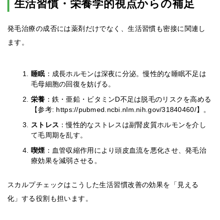
生活習慣・栄養学的視点からの補足
発毛治療の成否には薬剤だけでなく、生活習慣も密接に関連し
ます。
睡眠
：成長ホルモンは深夜に分泌。慢性的な睡眠不足は
毛母細胞の回復を妨げる。
栄養
：鉄・亜鉛・ビタミンD不足は脱毛のリスクを高める
【参考: https://pubmed.ncbi.nlm.nih.gov/31840460/】。
ストレス
：慢性的なストレスは副腎皮質ホルモンを介し
て毛周期を乱す。
喫煙
：血管収縮作用により頭皮血流を悪化させ、発毛治
療効果を減弱させる。
スカルプチェックはこうした生活習慣改善の効果を「見える
化」する役割も担います。