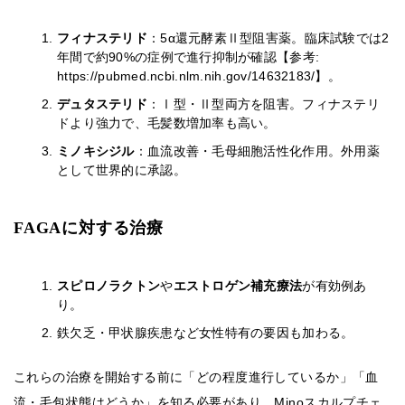
フィナステリド
：5α還元酵素Ⅱ型阻害薬。臨床試験では2
年間で約90%の症例で進行抑制が確認【参考:
https://pubmed.ncbi.nlm.nih.gov/14632183/】。
デュタステリド
：Ⅰ型・Ⅱ型両方を阻害。フィナステリ
ドより強力で、毛髪数増加率も高い。
ミノキシジル
：血流改善・毛母細胞活性化作用。外用薬
として世界的に承認。
FAGAに対する治療
スピロノラクトン
や
エストロゲン補充療法
が有効例あ
り。
鉄欠乏・甲状腺疾患など女性特有の要因も加わる。
これらの治療を開始する前に「どの程度進行しているか」「血
流・毛包状態はどうか」を知る必要があり、Minoスカルプチェ