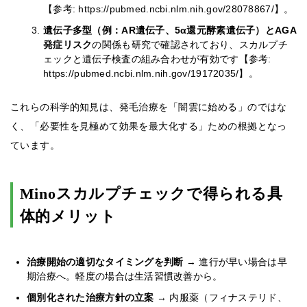
【参考: https://pubmed.ncbi.nlm.nih.gov/28078867/】。
遺伝子多型（例：AR遺伝子、5α還元酵素遺伝子）とAGA
発症リスク
の関係も研究で確認されており、スカルプチ
ェックと遺伝子検査の組み合わせが有効です【参考:
https://pubmed.ncbi.nlm.nih.gov/19172035/】。
これらの科学的知見は、発毛治療を「闇雲に始める」のではな
く、「必要性を見極めて効果を最大化する」ための根拠となっ
ています。
Minoスカルプチェックで得られる具
体的メリット
治療開始の適切なタイミングを判断
→ 進行が早い場合は早
期治療へ。軽度の場合は生活習慣改善から。
個別化された治療方針の立案
→ 内服薬（フィナステリド、