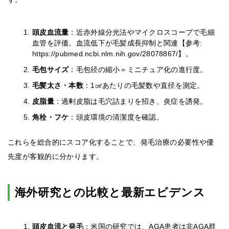
頭皮血流量
：近赤外線分光法やマイクロスコープで毛細
血管を評価。血流低下が毛髪成長抑制と関連【参考:
https://pubmed.ncbi.nlm.nih.gov/28078867/】。
毛包サイズ
：毛包径の縮小＝ミニチュア化の進行度。
毛髪太さ・本数
：1㎠あたりの毛髪数や直径を測定。
皮脂量
：過剰皮脂は毛穴詰まりを招き、炎症を誘発。
角栓・フケ
：頭皮環境の清潔度を確認。
これらを総合的にスコア化することで、発毛治療の必要性や優
先度が客観的に分かります。
海外研究との比較と最新エビデンス
頭皮血流と発毛
：米国の研究では、AGA患者は非AGA群