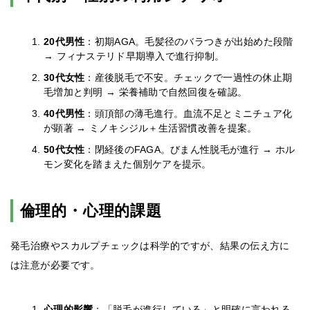
20代男性
：初期AGA。毛髪径のバラつきが出始めた段階
→ フィナステリド早期導入で進行抑制。
30代女性
：産後脱毛で不安。チェックで一過性の休止期
毛増加と判明 → 栄養補助で自然回復を確認。
40代男性
：頭頂部の薄毛進行。血流不足とミニチュア化
が顕著 → ミノキシジル＋生活習慣改善を提案。
50代女性
：閉経後のFAGA。びまん性脱毛が進行 → ホル
モン変化を踏まえた個別ケアを提示。
倫理的・心理的課題
発毛治療やスカルプチェックは科学的ですが、結果の伝え方に
は注意が必要です。
心理的影響
：「脱毛が進行している」と明確に言われる