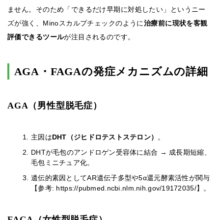
ません。そのため「できるだけ早期に対処したい」というニー
ズが強く、Minoスカルプチェックのように
治療前に現状を客観
評価できるツール
が注目されるのです。
AGA・FAGAの発症メカニズムの詳細
AGA（男性型脱毛症）
主因は
DHT（ジヒドロテストステロン）
。
DHTが毛包のアンドロゲン受容体に結合 → 成長期短縮、
毛包ミニチュア化。
遺伝的素因としてAR遺伝子多型や5α還元酵素活性が関与
【参考: https://pubmed.ncbi.nlm.nih.gov/19172035/】。
FAGA（女性型脱毛症）