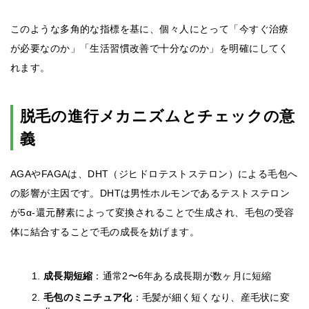
このような多角的な指標を基に、個々人にとって「今すぐ治療
が必要なのか」「生活習慣改善で十分なのか」を明確にしてく
れます。
脱毛の進行メカニズムとチェックの意
義
AGAやFAGAは、DHT（ジヒドロテストステロン）による毛包へ
の影響が主因です。DHTは男性ホルモンであるテストステロン
が5α-還元酵素によって変換されることで生成され、毛包の受容
体に結合することで毛の成長を妨げます。
成長期短縮
：通常2〜6年ある成長期が数ヶ月に短縮
毛包のミニチュア化
：毛髪が細く短くなり、産毛状に変