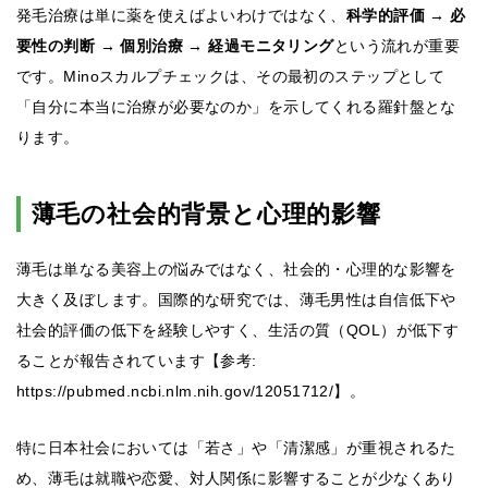
発毛治療は単に薬を使えばよいわけではなく、
科学的評価 → 必
要性の判断 → 個別治療 → 経過モニタリング
という流れが重要
です。Minoスカルプチェックは、その最初のステップとして
「自分に本当に治療が必要なのか」を示してくれる羅針盤とな
ります。
薄毛の社会的背景と心理的影響
薄毛は単なる美容上の悩みではなく、社会的・心理的な影響を
大きく及ぼします。国際的な研究では、薄毛男性は自信低下や
社会的評価の低下を経験しやすく、生活の質（QOL）が低下す
ることが報告されています【参考:
https://pubmed.ncbi.nlm.nih.gov/12051712/】。
特に日本社会においては「若さ」や「清潔感」が重視されるた
め、薄毛は就職や恋愛、対人関係に影響することが少なくあり