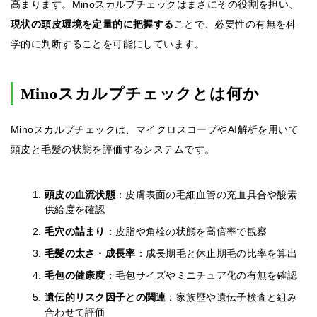
高まります。Minoスカルプチェックはまさにその役割を担い、
現状の頭皮環境を定量的に把握する
ことで、必要性の有無を科
学的に判断することを可能にしています。
Minoスカルプチェックとは何か
Minoスカルプチェックは、マイクロスコープやAI解析を用いて
頭皮と毛髪の状態を評価するシステムです。
頭皮の血流状態
：皮膚表面の毛細血管の充血具合や酸素
供給度を確認
毛穴の詰まり
：皮脂や角栓の状態を高倍率で観察
毛髪の太さ・成長率
：成長期毛と休止期毛の比率を算出
毛包の健康度
：毛包サイズやミニチュア化の有無を確認
遺伝的リスク因子との関連
：家族歴や遺伝子検査と組み
合わせて評価