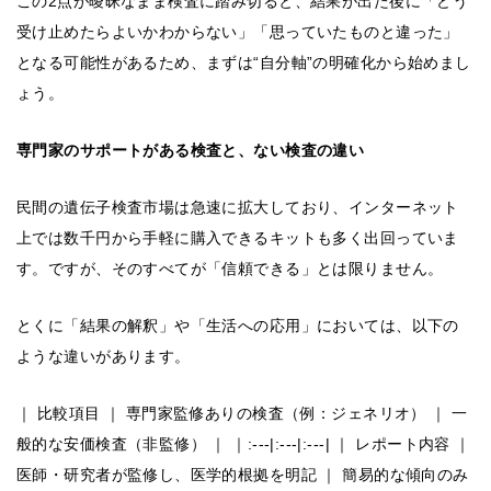
この2点が曖昧なまま検査に踏み切ると、結果が出た後に「どう
受け止めたらよいかわからない」「思っていたものと違った」
となる可能性があるため、まずは“自分軸”の明確化から始めまし
ょう。
専門家のサポートがある検査と、ない検査の違い
民間の遺伝子検査市場は急速に拡大しており、インターネット
上では数千円から手軽に購入できるキットも多く出回っていま
す。ですが、そのすべてが「信頼できる」とは限りません。
とくに「結果の解釈」や「生活への応用」においては、以下の
ような違いがあります。
｜ 比較項目 ｜ 専門家監修ありの検査（例：ジェネリオ） ｜ 一
般的な安価検査（非監修） ｜ ｜:---|:---|:---| ｜ レポート内容 ｜
医師・研究者が監修し、医学的根拠を明記 ｜ 簡易的な傾向のみ