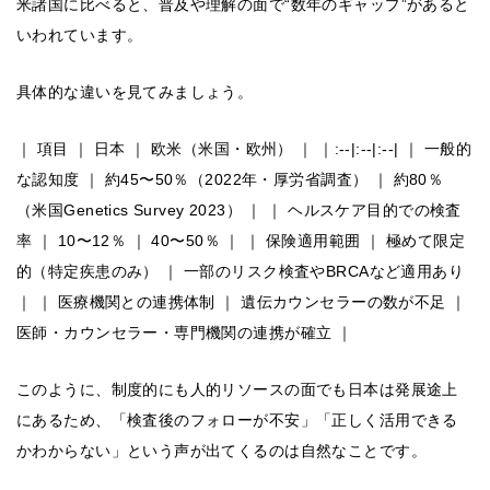
米諸国に比べると、普及や理解の面で“数年のギャップ”があると
いわれています。
具体的な違いを見てみましょう。
｜ 項目 ｜ 日本 ｜ 欧米（米国・欧州） ｜ ｜:--|:--|:--| ｜ 一般的
な認知度 ｜ 約45〜50％（2022年・厚労省調査） ｜ 約80％
（米国Genetics Survey 2023） ｜ ｜ ヘルスケア目的での検査
率 ｜ 10〜12％ ｜ 40〜50％ ｜ ｜ 保険適用範囲 ｜ 極めて限定
的（特定疾患のみ） ｜ 一部のリスク検査やBRCAなど適用あり
｜ ｜ 医療機関との連携体制 ｜ 遺伝カウンセラーの数が不足 ｜
医師・カウンセラー・専門機関の連携が確立 ｜
このように、制度的にも人的リソースの面でも日本は発展途上
にあるため、「検査後のフォローが不安」「正しく活用できる
かわからない」という声が出てくるのは自然なことです。