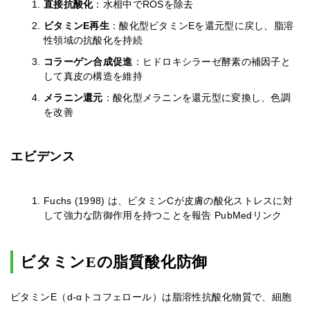
直接抗酸化
：水相中でROSを除去
ビタミンE再生
：酸化型ビタミンEを還元型に戻し、脂溶
性領域の抗酸化を持続
コラーゲン合成促進
：ヒドロキシラーゼ酵素の補因子と
して真皮の構造を維持
メラニン還元
：酸化型メラニンを還元型に変換し、色調
を改善
エビデンス
Fuchs (1998) は、ビタミンCが皮膚の酸化ストレスに対
して強力な防御作用を持つことを報告 PubMedリンク
ビタミンEの脂質酸化防御
ビタミンE（d-αトコフェロール）は脂溶性抗酸化物質で、細胞