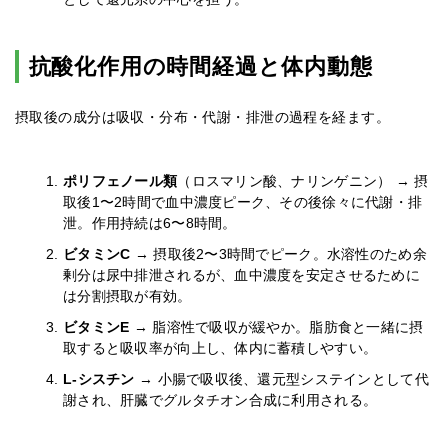
抗酸化作用の時間経過と体内動態
摂取後の成分は吸収・分布・代謝・排泄の過程を経ます。
ポリフェノール類
（ロスマリン酸、ナリンゲニン） → 摂
取後1〜2時間で血中濃度ピーク、その後徐々に代謝・排
泄。作用持続は6〜8時間。
ビタミンC
→ 摂取後2〜3時間でピーク。水溶性のため余
剰分は尿中排泄されるが、血中濃度を安定させるために
は分割摂取が有効。
ビタミンE
→ 脂溶性で吸収が緩やか。脂肪食と一緒に摂
取すると吸収率が向上し、体内に蓄積しやすい。
L-シスチン
→ 小腸で吸収後、還元型システインとして代
謝され、肝臓でグルタチオン合成に利用される。