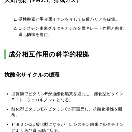
大気汚染（PM2.5、排気ガス）
活性酸素と重金属イオンを介して皮膚バリアを破壊。
L-シスチン由来グルタチオンが金属キレート作用と酸化
還元防御を提供。
成分相互作用の科学的根拠
抗酸化サイクルの循環
脂質膜でビタミンEが過酸化脂質を還元し、酸化型ビタミン
E（トコフェロキノン）となる。
酸化型ビタミンEをビタミンCが再還元し、抗酸化活性を回
復。
ビタミンCは酸化型になるが、L-シスチン由来グルタチオン
により再び還元型に戻る。