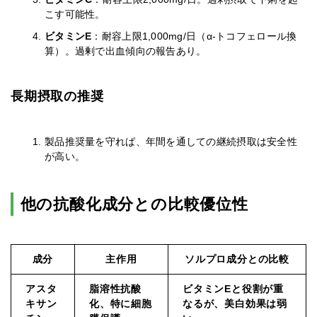
こす可能性。
ビタミンE
：耐容上限1,000mg/日（α-トコフェロール換
算）。過剰で出血傾向の報告あり。
長期摂取の推奨
製品推奨量を守れば、年間を通しての継続摂取は安全性
が高い。
他の抗酸化成分との比較優位性
成分
主作用
ソルプロ成分との比較
アスタ
脂溶性抗酸
ビタミンEと役割が重
キサン
化、特に細胞
なるが、美白効果は弱