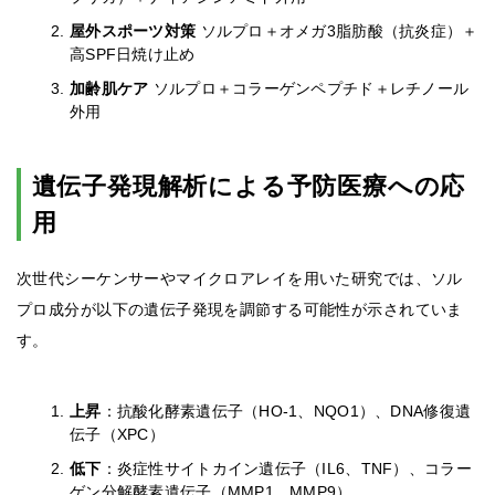
屋外スポーツ対策
ソルプロ＋オメガ3脂肪酸（抗炎症）＋
高SPF日焼け止め
加齢肌ケア
ソルプロ＋コラーゲンペプチド＋レチノール
外用
遺伝子発現解析による予防医療への応
用
次世代シーケンサーやマイクロアレイを用いた研究では、ソル
プロ成分が以下の遺伝子発現を調節する可能性が示されていま
す。
上昇
：抗酸化酵素遺伝子（HO-1、NQO1）、DNA修復遺
伝子（XPC）
低下
：炎症性サイトカイン遺伝子（IL6、TNF）、コラー
ゲン分解酵素遺伝子（MMP1、MMP9）