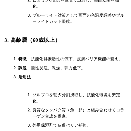
ビタミンC食品を昼食で追加し、美白効果を強
化。
ブルーライト対策として画面の色温度調整やブル
ーライトカット眼鏡。
3. 高齢層（60歳以上）
特徴
：抗酸化酵素活性の低下、皮膚バリア機能の衰え。
課題
：慢性炎症、乾燥、弾力低下。
活用法
：
ソルプロを朝夕分割摂取し、抗酸化環境を安定
化。
良質なタンパク質（魚・卵）と組み合わせてコラ
ーゲン合成を促進。
外用保湿剤で皮膚バリア補強。