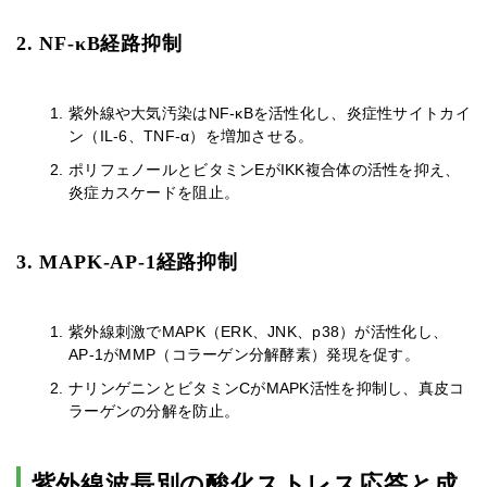
2. NF-κB経路抑制
紫外線や大気汚染はNF-κBを活性化し、炎症性サイトカイ
ン（IL-6、TNF-α）を増加させる。
ポリフェノールとビタミンEがIKK複合体の活性を抑え、
炎症カスケードを阻止。
3. MAPK-AP-1経路抑制
紫外線刺激でMAPK（ERK、JNK、p38）が活性化し、
AP-1がMMP（コラーゲン分解酵素）発現を促す。
ナリンゲニンとビタミンCがMAPK活性を抑制し、真皮コ
ラーゲンの分解を防止。
紫外線波長別の酸化ストレス応答と成