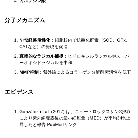
カルノシン酸
分子メカニズム
Nrf2経路活性化
：細胞核内で抗酸化酵素（SOD、GPx、
CATなど）の発現を促進
直接的なラジカル捕捉
：ヒドロキシルラジカルやスーパ
ーオキシドラジカルを中和
MMP抑制
：紫外線によるコラーゲン分解酵素活性を低下
エビデンス
González et al. (2017) は、ニュートロックスサン®摂取
により紫外線曝露後の最小紅斑量（MED）が平均34%上
昇したと報告 PubMedリンク