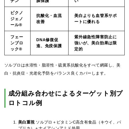
チン
膜保護
い
ピクノ
抗酸化・血流
美白よりも血管系サポ
ジェノ
改善
ートに優れる
ール®
フェー
紫外線急性障害防止に
DNA修復促
ンブロ
強いが、美白効果は限
進、免疫保護
ック®
定的
ソルプロは水溶性・脂溶性・硫黄系抗酸化をすべて網羅し、美
白・抗炎症・光老化予防をバランス良くカバーします。
成分組み合わせによるターゲット別プ
ロトコル例
美白重視
ソルプロ＋ビタミンC高含有食品（キウイ、パ
プリカ）＋ナイアシンアミド外用