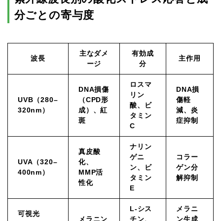
分ごとの寄与度
主なダメ
有効成
波長
主作用
ージ
分
ロスマ
DNA損傷
DNA損
リン
UVB（280–
（CPD形
傷軽
酸、ビ
320nm）
成）、紅
減、炎
タミン
斑
症抑制
C
ナリン
真皮酸
ゲニ
コラー
UVA（320–
化、
ン、ビ
ゲン分
400nm）
MMP活
タミン
解抑制
性化
E
L-シス
メラニ
可視光
メラニン
チン、
ン生成