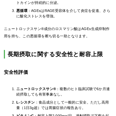
トカインが持続的に分泌。
悪循環
：AGEsはRAGE受容体を介して炎症を促進、さら
に酸化ストレスを増強。
ニュートロックスサン®成分のロスマリン酸はAGEs生成抑制作
用を持ち、この悪循環を断ち切る一助となります。
長期摂取に関する安全性と耐容上限
安全性評価
ニュートロックスサン®
：複数のヒト臨床試験で6か月連
続摂取しても有害事象なし。
L-シスチン
：食品成分として一般的に安全。ただし高用
量（1日3g超）では胃腸症状の報告あり。
ビタミンC
：耐容上限2,000mg/日。過剰摂取で下痢を起