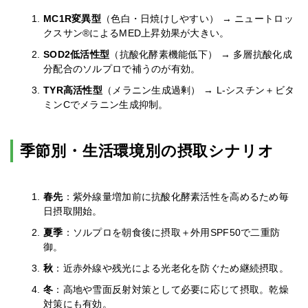
MC1R変異型
（色白・日焼けしやすい） → ニュートロッ
クスサン®によるMED上昇効果が大きい。
SOD2低活性型
（抗酸化酵素機能低下） → 多層抗酸化成
分配合のソルプロで補うのが有効。
TYR高活性型
（メラニン生成過剰） → L-シスチン＋ビタ
ミンCでメラニン生成抑制。
季節別・生活環境別の摂取シナリオ
春先
：紫外線量増加前に抗酸化酵素活性を高めるため毎
日摂取開始。
夏季
：ソルプロを朝食後に摂取＋外用SPF50で二重防
御。
秋
：近赤外線や残光による光老化を防ぐため継続摂取。
冬
：高地や雪面反射対策として必要に応じて摂取。乾燥
対策にも有効。