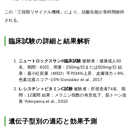
この「三段階リサイクル機構」により、抗酸化能が長時間維持
される。
臨床試験の詳細と結果解析
ニュートロックスサン®臨床試験
被験者：健康成人60
名、期間：60日、用量：250mg/日または500mg/日 結
果：最小紅斑量（MED）平均34%上昇、皮膚弾力＋9%、
色素沈着スコア−15% González et al., 2017
L-シスチン＋ビタミンC試験
被験者：肝斑患者74名、期
間：12週間 結果：メラニン指数の有意低下、肌トーン改
善 Yokoyama et al., 2010
遺伝子型別の適応と効果予測