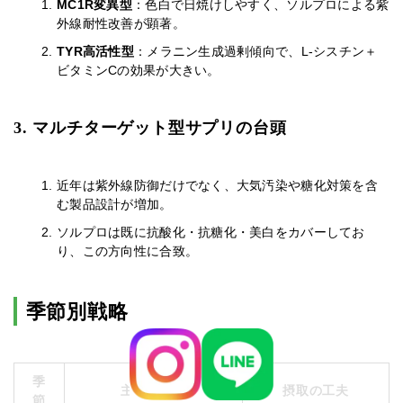
MC1R変異型
：色白で日焼けしやすく、ソルプロによる紫
外線耐性改善が顕著。
TYR高活性型
：メラニン生成過剰傾向で、L-シスチン＋
ビタミンCの効果が大きい。
3. マルチターゲット型サプリの台頭
近年は紫外線防御だけでなく、大気汚染や糖化対策を含
む製品設計が増加。
ソルプロは既に抗酸化・抗糖化・美白をカバーしてお
り、この方向性に合致。
季節別戦略
季
主なリスク
摂取の工夫
節