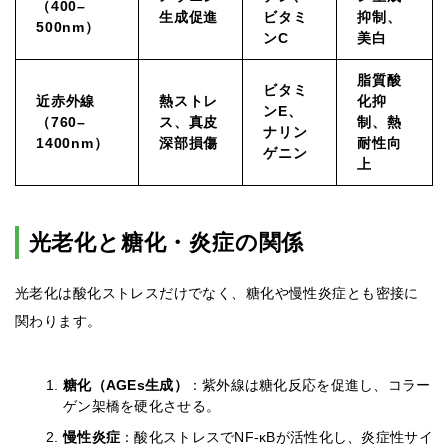
（400–
生成促進
ビタミ
抑制、
500nm）
ンC
美白
脂質酸
ビタミ
近赤外線
熱ストレ
化抑
ンE、
（760–
ス、真皮
制、熱
ナリン
1400nm）
深部損傷
耐性向
ゲニン
上
光老化と糖化・炎症の関係
光老化は酸化ストレスだけでなく、糖化や慢性炎症とも密接に
関わります。
糖化（AGEs生成）
：紫外線は糖化反応を促進し、コラー
ゲン架橋を硬化させる。
慢性炎症
：酸化ストレスでNF-κBが活性化し、炎症性サイ