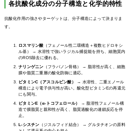
各抗酸化成分の分子構造と化学的特性
抗酸化作用の強さやターゲットは、分子構造によって決まりま
す。
ロスマリン酸
（フェノール性二環構造＋複数ヒドロキシ
ル基） → 水溶性で強いラジカル捕捉能を持ち、細胞質内
のROS除去に優れる。
ナリンゲニン
（フラバノン骨格） → 脂溶性が高く、細胞
膜や脂質二重層の酸化防御に適応。
ビタミンC（アスコルビン酸）
→ 水溶性、二重エノール
構造により電子供与性が高い。酸化型ビタミンEの再還元
にも関与。
ビタミンE（α-トコフェロール）
→ 脂溶性フェノール構
造で膜脂質と親和性が高く、脂質過酸化の連鎖反応を停
止。
L-シスチン
（ジスルフィド結合） → グルタチオンの原料
として還元系の中心を担う。