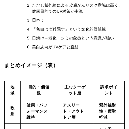
ただし紫外線による皮膚がんリスク意識は高く、
健康目的でのUV対策が主流
日本
：
「色白は七難隠す」という文化的価値観
日焼け＝老化・シミの象徴という意識が強い
美白志向がUVケアと直結
まとめイメージ（表）
地
目的・価値
主なターゲ
訴求ポイ
域
観
ット層
ント
健康・パフ
アスリー
紫外線耐
欧
ォーマンス
ト・アウト
性・疲労
州
維持
ドア層
軽減