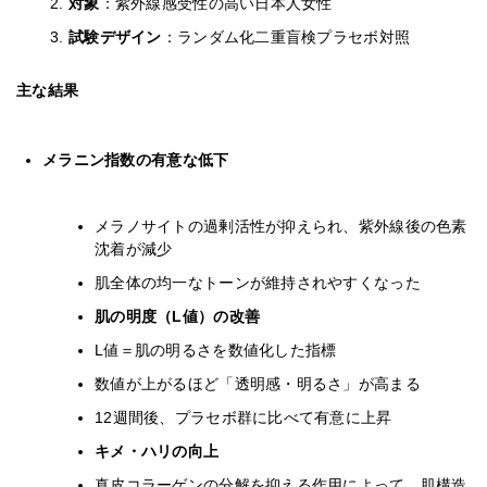
対象
：紫外線感受性の高い日本人女性
試験デザイン
：ランダム化二重盲検プラセボ対照
主な結果
メラニン指数の有意な低下
メラノサイトの過剰活性が抑えられ、紫外線後の色素
沈着が減少
肌全体の均一なトーンが維持されやすくなった
肌の明度（L値）の改善
L値＝肌の明るさを数値化した指標
数値が上がるほど「透明感・明るさ」が高まる
12週間後、プラセボ群に比べて有意に上昇
キメ・ハリの向上
真皮コラーゲンの分解を抑える作用によって、肌構造