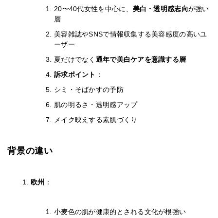
20〜40代女性を中心に、
美白・透明感志向
が強い
層
美容雑誌やSNSで情報収集する美容感度の高いユ
ーザー
夏だけでなく
通年で美白ケアを意識する層
訴求ポイント
：
シミ・そばかすの予防
肌の明るさ・透明感アップ
メイク映えする素肌づくり
背景の違い
欧州
：
小麦色の肌が健康的とされる文化が根強い