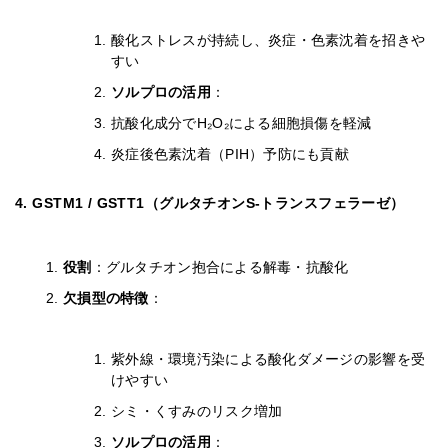
酸化ストレスが持続し、炎症・色素沈着を招きや
すい
ソルプロの活用
：
抗酸化成分でH₂O₂による細胞損傷を軽減
炎症後色素沈着（PIH）予防にも貢献
4. GSTM1 / GSTT1（グルタチオンS-トランスフェラーゼ）
役割
：グルタチオン抱合による解毒・抗酸化
欠損型の特徴
：
紫外線・環境汚染による酸化ダメージの影響を受
けやすい
シミ・くすみのリスク増加
ソルプロの活用
：