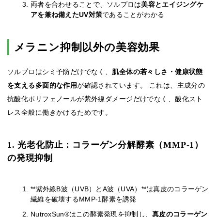
両者を合わせることで、ソルプロは
美容とエイジングケ
アを兼ね備えたUV対策
であることがわかる
メラニン抑制以外の美容効果
ソルプロはシミ予防だけでなく、
肌全体の若々しさ・健康状態
を支える多面的な作用
が確認されています。 これは、主成分の
抗酸化ポリフェノールが紫外線ダメージだけでなく、酸化スト
レス全般に働きかけるためです。
1. 光老化防止：コラーゲン分解酵素（MMP-1）
の発現抑制
**紫外線B波（UVB）とA波（UVA）**は真皮のコラーゲン
繊維を破壊するMMP-1酵素を誘発
NutroxSun®はこの酵素発現を抑制し、
真皮のコラーゲン