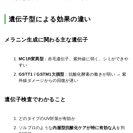
遺伝子型による効果の違い
メラニン生成に関わる主な遺伝子
MC1R変異型
：赤毛遺伝子。紫外線に弱く、シミができや
すい
GSTT1 / GSTM1欠損型
：抗酸化酵素の働きが弱い → 紫
外線ダメージからの回復が遅い
遺伝子検査でわかること
どのタイプのUV対策が有効か
ソルプロのような
内服型抗酸化ケアが特に有効な人
を判