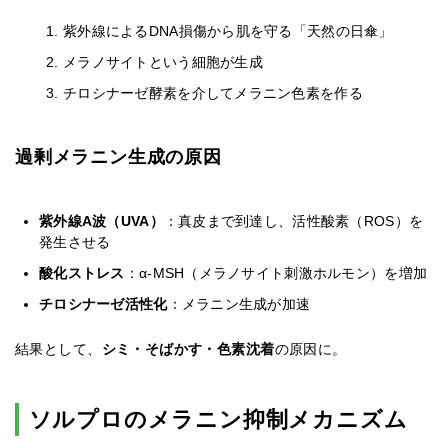
紫外線によるDNA損傷から肌を守る「天然の日傘」
メラノサイトという細胞が生成
チロシナーゼ酵素を介してメラニン色素を作る
過剰メラニン生成の原因
紫外線A波（UVA）
：真皮まで到達し、活性酸素（ROS）を
発生させる
酸化ストレス
：α-MSH（メラノサイト刺激ホルモン）を増加
チロシナーゼ活性化
：メラニン生成が加速
結果として、
シミ・そばかす・色素沈着
の原因に。
ソルプロのメラニン抑制メカニズム