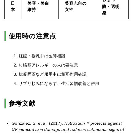
シミ予
日
美容・美白
美容志向の
防・透明
本
維持
女性
感
使用時の注意点
妊娠・授乳中は医師相談
柑橘類アレルギーの人は要注意
抗凝固薬など服用中は相互作用確認
サプリ頼みにならず、生活習慣改善と併用
参考文献
González, S. et al. (2017).
NutroxSun™ protects against
UV-induced skin damage and reduces cutaneous signs of