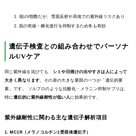
低UV指数だが、雪面反射や高地での紫外線リスクあり
肌の乾燥・糖化進行を抑制するため冬も有効
遺伝子検査との組み合わせでパーソナ
ルUVケア
同じ紫外線を浴びても、
シミや日焼けの出やすさは人によって
大きく異なります
。その差の大きな要因の一つが「遺伝的要
素」です。 ソルプロのような抗酸化・メラニン抑制サプリは、
特に
遺伝的に紫外線耐性が低い人
に効果的です。
紫外線耐性に関わる主な遺伝子解析項目
1. MC1R（メラノコルチン1受容体遺伝子）