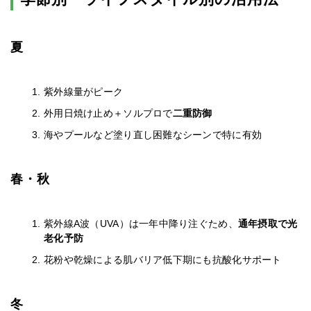
夏
紫外線量がピーク
外用日焼け止め＋ソルプロで
二重防御
海やプールなど塗り直し困難なシーンで特に有効
春・秋
紫外線A波（UVA）は一年中降り注ぐため、
通年摂取で光
老化予防
花粉や乾燥による肌バリア低下期にも抗酸化サポート
冬