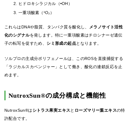
ヒドロキシラジカル（•OH）
一重項酸素（¹O₂）
これらはDNAや脂質、タンパク質を酸化し、
メラノサイト活性
化のシグナル
を発します。特に一重項酸素はチロシナーゼ遺伝
子の転写を促すため、
シミ形成の起点
となります。
ソルプロの主成分ポリフェノールは、このROSを直接捕捉する
「ラジカルスカベンジャー」として働き、酸化の連鎖反応を止
めます。
NutroxSun®の成分構成と機能性
NutroxSun®は
シトラス果実エキス
と
ローズマリー葉エキス
の特
許配合です。