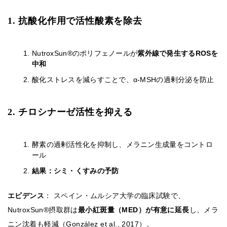
1. 抗酸化作用で活性酸素を除去
NutroxSun®のポリフェノールが
紫外線で発生するROSを
中和
酸化ストレスを減らすことで、α-MSHの過剰分泌を防止
2. チロシナーゼ活性を抑える
酵素の過剰活性化を抑制し、メラニン生成量をコントロ
ール
結果：シミ・くすみの予防
エビデンス
： スペイン・ムルシア大学の臨床試験で、
NutroxSun®摂取群は
最小紅斑量（MED）が有意に延長
し、メラ
ニン沈着も軽減（González et al., 2017）。