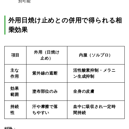
別可能
外用日焼け止めとの併用で得られる相
乗効果
外用（日焼け
項目
内服（ソルプロ）
止め）
主な
活性酸素抑制・メラニ
紫外線の遮断
作用
ン生成抑制
効果
塗布部位のみ
全身の皮膚
範囲
持続
汗や摩擦で落
血中に吸収され一定時
性
ちやすい
間持続
結論
：