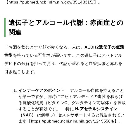
【https://pubmed.ncbi.nlm.nih.gov/35143315/】。
遺伝子とアルコール代謝：赤面症との
関連
「お酒を飲むとすぐ顔が赤くなる」人は、
ALDH2遺伝子の低活
性型
を持っている可能性が高いです。この遺伝子はアセトアル
デヒドの分解を担っており、代謝が遅れると血管拡張と赤みを
引き起こします。
インナーケアのポイント
アルコール自体を控えること
が第一ですが、同時にアセトアルデヒドの毒性を和らげ
る抗酸化物質（ビタミンC、グルタチオン前駆体）を摂取
することが有効です。 特に
N-アセチルシステイン
（NAC）
は解毒プロセスをサポートすると報告されてい
ます【https://pubmed.ncbi.nlm.nih.gov/12495584/】。