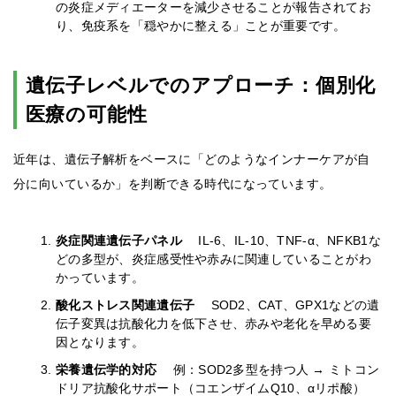
の炎症メディエーターを減少させることが報告されてお
り、免疫系を「穏やかに整える」ことが重要です。
遺伝子レベルでのアプローチ：個別化
医療の可能性
近年は、遺伝子解析をベースに「どのようなインナーケアが自
分に向いているか」を判断できる時代になっています。
炎症関連遺伝子パネル
IL-6、IL-10、TNF-α、NFKB1な
どの多型が、炎症感受性や赤みに関連していることがわ
かっています。
酸化ストレス関連遺伝子
SOD2、CAT、GPX1などの遺
伝子変異は抗酸化力を低下させ、赤みや老化を早める要
因となります。
栄養遺伝学的対応
例：SOD2多型を持つ人 → ミトコン
ドリア抗酸化サポート（コエンザイムQ10、αリポ酸）