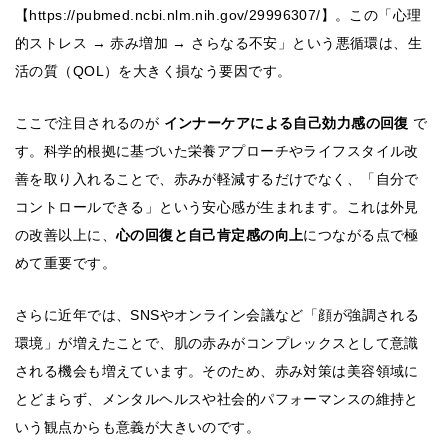
【https://pubmed.ncbi.nlm.nih.gov/29996307/】。この「心理
的ストレス → 赤み増加 → さらなる不安」という悪循環は、生
活の質（QOL）を大きく損なう要因です。
ここで注目されるのが
インナーケアによる自己効力感の回復
で
す。科学的根拠に基づいた栄養アプローチやライフスタイル改
善を取り入れることで、赤みが軽減するだけでなく、「自分で
コントロールできる」という安心感が生まれます。これは外見
の改善以上に、
心の回復と自己肯定感の向上
につながる点で極
めて重要です。
さらに近年では、SNSやオンライン会議など「顔が強調される
環境」が増えたことで、肌の赤みがコンプレックスとして意識
される機会も増えています。そのため、赤み対策は美容領域に
とどまらず、メンタルヘルスや社会的パフォーマンスの維持と
いう観点からも意義が大きいのです。