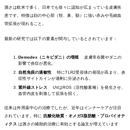
酒さは欧米で多く、日本でも徐々に認知が広まっている皮膚疾
患です。特徴は顔の中心部（頬、鼻、額）に強い赤みや毛細血
管拡張が現れること。
最新の研究では以下の要素が関与しているとされています：
Demodex（ニキビダニ）の増殖
皮膚常在菌やダニの
影響で炎症が悪化。
自然免疫の過敏性
特にTLR2受容体の発現が高まり、炎
症性サイトカインが過剰に分泌される。
紫外線ストレス
UVはROS（活性酸素種）を発生させ、
血管内皮を刺激して拡張を招く。
従来は外用薬中心の治療でしたが、近年はインナーケアが注目
されています。特に
抗酸化物質・オメガ3脂肪酸・プロバイオテ
ィクス
は酒さの補助的治療に有効とする論文が増えています