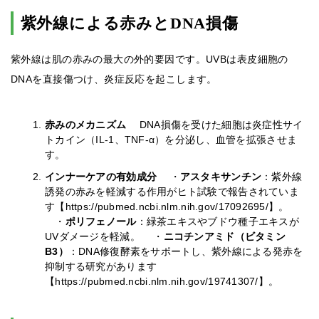
紫外線による赤みとDNA損傷
紫外線は肌の赤みの最大の外的要因です。UVBは表皮細胞の
DNAを直接傷つけ、炎症反応を起こします。
赤みのメカニズム
DNA損傷を受けた細胞は炎症性サイ
トカイン（IL-1、TNF-α）を分泌し、血管を拡張させま
す。
インナーケアの有効成分
・
アスタキサンチン
：紫外線
誘発の赤みを軽減する作用がヒト試験で報告されていま
す【https://pubmed.ncbi.nlm.nih.gov/17092695/】。
・
ポリフェノール
：緑茶エキスやブドウ種子エキスが
UVダメージを軽減。 ・
ニコチンアミド（ビタミン
B3）
：DNA修復酵素をサポートし、紫外線による発赤を
抑制する研究があります
【https://pubmed.ncbi.nlm.nih.gov/19741307/】。