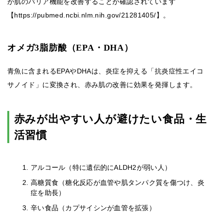
が肌のバリア機能を改善することが確認されています
【https://pubmed.ncbi.nlm.nih.gov/21281405/】。
オメガ3脂肪酸（EPA・DHA）
青魚に含まれるEPAやDHAは、炎症を抑える「抗炎症性エイコ
サノイド」に変換され、赤み肌の改善に効果を発揮します。
赤みが出やすい人が避けたい食品・生
活習慣
アルコール（特に遺伝的にALDH2が弱い人）
高糖質食（糖化反応が血管や肌タンパク質を傷つけ、炎
症を助長）
辛い食品（カプサイシンが血管を拡張）