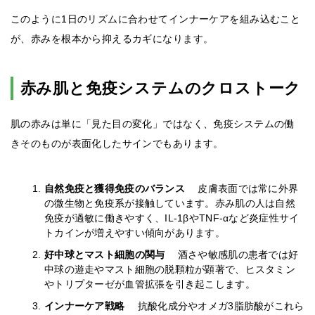
このように1日のリズムに合わせてインナーケアを組み込むこと
が、赤みを根本から抑えるカギになります。
赤み肌と免疫システムのクロストーク
肌の赤みは単に「見た目の変化」ではなく、免疫システムの働
きそのものが表面化したサインでもあります。
自然免疫と獲得免疫のバランス
皮膚表面では常に外界
の微生物と免疫系が接触しています。赤み肌の人は自然
免疫が過敏に働きやすく、IL-1βやTNF-αなど炎症性サイ
トカインが増えやすい傾向があります。
好中球とマスト細胞の関与
酒さや敏感肌の患者では好
中球の遊走やマスト細胞の脱顆粒が顕著で、ヒスタミン
やトリプターゼが血管拡張を引き起こします。
インナーケア戦略
抗酸化成分やオメガ3脂肪酸がこれら