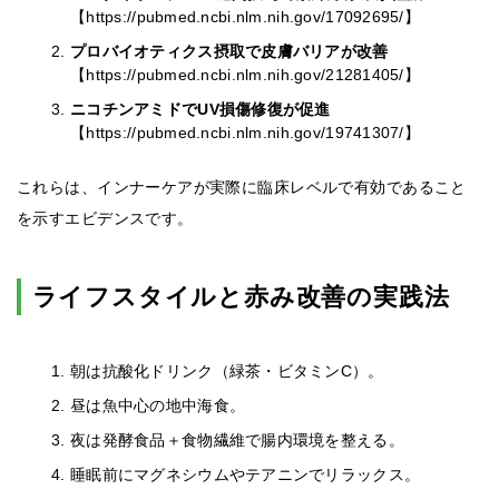
【https://pubmed.ncbi.nlm.nih.gov/17092695/】
プロバイオティクス摂取で皮膚バリアが改善
【https://pubmed.ncbi.nlm.nih.gov/21281405/】
ニコチンアミドでUV損傷修復が促進
【https://pubmed.ncbi.nlm.nih.gov/19741307/】
これらは、インナーケアが実際に臨床レベルで有効であること
を示すエビデンスです。
ライフスタイルと赤み改善の実践法
朝は抗酸化ドリンク（緑茶・ビタミンC）。
昼は魚中心の地中海食。
夜は発酵食品＋食物繊維で腸内環境を整える。
睡眠前にマグネシウムやテアニンでリラックス。