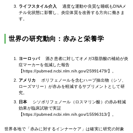
ライフスタイル介入
適度な運動や良質な睡眠もDNAメ
チル化状態に影響し、炎症体質を改善する方向に働きま
す。
世界の研究動向：赤みと栄養学
ヨーロッパ
酒さ患者に対してオメガ3脂肪酸の補給が炎
症マーカーを低減した報告
【https://pubmed.ncbi.nlm.nih.gov/25991479/】。
アメリカ
ポリフェノールを含むハーブ抽出物（シソ、
ローズマリー）が赤みを軽減するサプリメントとして研
究。
日本
シソポリフェノール（ロスマリン酸）の赤み軽減
効果が臨床試験で実証
【https://pubmed.ncbi.nlm.nih.gov/15596313/】。
世界各地で「赤みに対するインナーケア」は確実に研究の対象