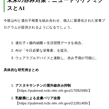
未来の赤み対策：ニュートリゲノミク
スとAI
今後はAIと遺伝子検査を組み合わせ、個人に最適化された栄養プ
ログラムが提供されるようになるでしょう。
遺伝子＋腸内細菌＋生活習慣データを統合。
AIが「今日必要な栄養素」を提示。
ウェアラブルデバイスと連動し、赤み予測が可能に。
具体的な研究例まとめ
アスタキサンチンの紫外線赤み抑制
【https://pubmed.ncbi.nlm.nih.gov/17092695/】
乳酸菌による皮膚バリア改善
【https://pubmed.ncbi.nlm.nih.gov/21281405/】