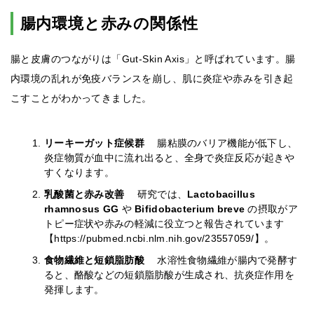
腸内環境と赤みの関係性
腸と皮膚のつながりは「Gut-Skin Axis」と呼ばれています。腸
内環境の乱れが免疫バランスを崩し、肌に炎症や赤みを引き起
こすことがわかってきました。
リーキーガット症候群
腸粘膜のバリア機能が低下し、
炎症物質が血中に流れ出ると、全身で炎症反応が起きや
すくなります。
乳酸菌と赤み改善
研究では、
Lactobacillus
rhamnosus GG
や
Bifidobacterium breve
の摂取がア
トピー症状や赤みの軽減に役立つと報告されています
【https://pubmed.ncbi.nlm.nih.gov/23557059/】。
食物繊維と短鎖脂肪酸
水溶性食物繊維が腸内で発酵す
ると、酪酸などの短鎖脂肪酸が生成され、抗炎症作用を
発揮します。