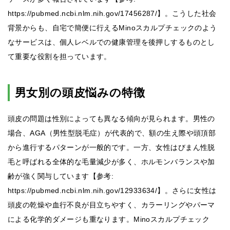
https://pubmed.ncbi.nlm.nih.gov/17456287/】。こうした社会
背景からも、自宅で簡便に行えるMinoスカルプチェックのよう
なサービスは、個人レベルでの健康管理を後押しするものとし
て重要な役割を担っています。
男女別の頭皮悩みの特徴
頭皮の問題は性別によっても異なる傾向が見られます。男性の
場合、AGA（男性型脱毛症）が代表的で、額の生え際や頭頂部
から進行するパターンが一般的です。一方、女性はびまん性脱
毛と呼ばれる全体的な毛量減少が多く、ホルモンバランスや加
齢が強く関与しています【参考:
https://pubmed.ncbi.nlm.nih.gov/12933634/】。さらに女性は
頭皮の乾燥や血行不良が目立ちやすく、カラーリングやパーマ
による化学的ダメージも重なります。Minoスカルプチェック