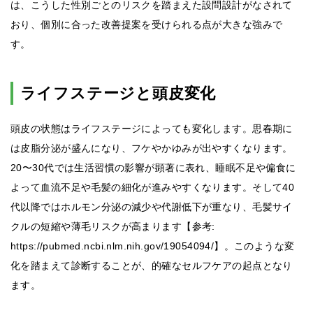
は、こうした性別ごとのリスクを踏まえた設問設計がなされて
おり、個別に合った改善提案を受けられる点が大きな強みで
す。
ライフステージと頭皮変化
頭皮の状態はライフステージによっても変化します。思春期に
は皮脂分泌が盛んになり、フケやかゆみが出やすくなります。
20〜30代では生活習慣の影響が顕著に表れ、睡眠不足や偏食に
よって血流不足や毛髪の細化が進みやすくなります。そして40
代以降ではホルモン分泌の減少や代謝低下が重なり、毛髪サイ
クルの短縮や薄毛リスクが高まります【参考:
https://pubmed.ncbi.nlm.nih.gov/19054094/】。このような変
化を踏まえて診断することが、的確なセルフケアの起点となり
ます。