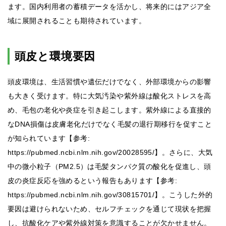
ます。国内利用者の蓄積データを活かし、将来的にはアジア全
域に展開されることも期待されています。
頭皮と環境要因
頭皮環境は、生活習慣や遺伝だけでなく、外部環境からの影響
も大きく受けます。特に大気汚染や紫外線は酸化ストレスを高
め、毛包の老化や炎症を引き起こします。紫外線による直接的
なDNA損傷は皮膚老化だけでなく毛髪の退行期移行を促すこと
が知られています【参考:
https://pubmed.ncbi.nlm.nih.gov/20028595/】。さらに、大気
中の微小粒子（PM2.5）は毛髪タンパク質の酸化を促進し、頭
皮の炎症反応を強めるという報告もあります【参考:
https://pubmed.ncbi.nlm.nih.gov/30815701/】。こうした外的
要因は避けられないため、セルフチェックを通じて現状を把握
し、抗酸化ケアや紫外線対策を意識することが欠かせません。