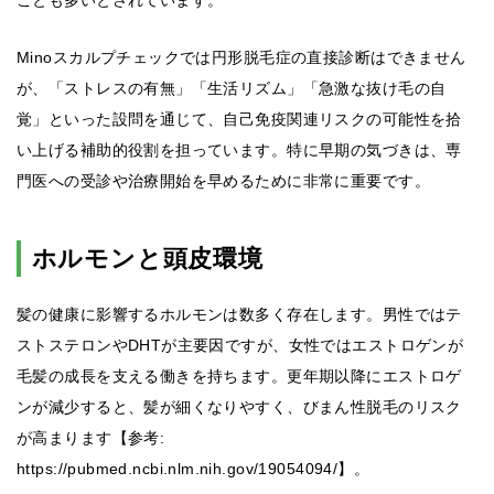
ことも多いとされています。
Minoスカルプチェックでは円形脱毛症の直接診断はできません
が、「ストレスの有無」「生活リズム」「急激な抜け毛の自
覚」といった設問を通じて、自己免疫関連リスクの可能性を拾
い上げる補助的役割を担っています。特に早期の気づきは、専
門医への受診や治療開始を早めるために非常に重要です。
ホルモンと頭皮環境
髪の健康に影響するホルモンは数多く存在します。男性ではテ
ストステロンやDHTが主要因ですが、女性ではエストロゲンが
毛髪の成長を支える働きを持ちます。更年期以降にエストロゲ
ンが減少すると、髪が細くなりやすく、びまん性脱毛のリスク
が高まります【参考:
https://pubmed.ncbi.nlm.nih.gov/19054094/】。