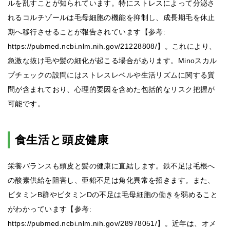
ルを乱すことが知られています。特にストレスによって分泌さ
れるコルチゾールは毛母細胞の機能を抑制し、成長期毛を休止
期へ移行させることが報告されています【参考:
https://pubmed.ncbi.nlm.nih.gov/21228808/】。これにより、
急激な抜け毛や髪の細化が起こる場合があります。Minoスカル
プチェックの設問にはストレスレベルや生活リズムに関する質
問が含まれており、心理的要因を含めた包括的なリスク把握が
可能です。
食生活と頭皮健康
栄養バランスも頭皮と髪の健康に直結します。鉄不足は毛根へ
の酸素供給を阻害し、亜鉛不足は角化異常を招きます。また、
ビタミンB群やビタミンDの不足は毛母細胞の働きを弱めること
がわかっています【参考:
https://pubmed.ncbi.nlm.nih.gov/28978051/】。近年は、オメ