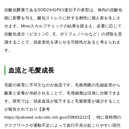
抗酸化酵素であるSOD2やGPX1遺伝子の多型は、体内の抗酸化
能に影響を与え、酸化ストレスに対する耐性に個人差を生じさ
せます。Minoスカルプチェックの結果を踏まえ、必要に応じて
抗酸化成分（ビタミンC、E、ポリフェノールなど）の摂取を意
識することで、頭皮老化を遅らせる可能性があると考えられま
す。
血流と毛髪成長
毛髪の発育に不可欠なのが血流です。毛根周囲の毛細血管から
酸素と栄養が供給されることで、毛母細胞は活発に分裂できま
す。研究では、頭皮血流が低下すると毛髪密度が減少すること
が報告されており【参考:
https://pubmed.ncbi.nlm.nih.gov/20883212/】、特に長時間の
デスクワークや運動不足によって血行不良が起こりやすい現代