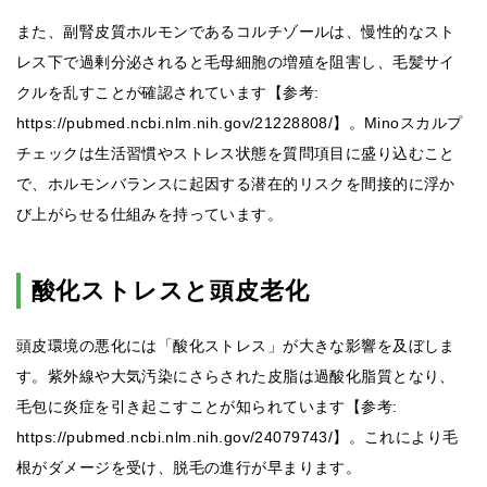
また、副腎皮質ホルモンであるコルチゾールは、慢性的なスト
レス下で過剰分泌されると毛母細胞の増殖を阻害し、毛髪サイ
クルを乱すことが確認されています【参考:
https://pubmed.ncbi.nlm.nih.gov/21228808/】。Minoスカルプ
チェックは生活習慣やストレス状態を質問項目に盛り込むこと
で、ホルモンバランスに起因する潜在的リスクを間接的に浮か
び上がらせる仕組みを持っています。
酸化ストレスと頭皮老化
頭皮環境の悪化には「酸化ストレス」が大きな影響を及ぼしま
す。紫外線や大気汚染にさらされた皮脂は過酸化脂質となり、
毛包に炎症を引き起こすことが知られています【参考:
https://pubmed.ncbi.nlm.nih.gov/24079743/】。これにより毛
根がダメージを受け、脱毛の進行が早まります。