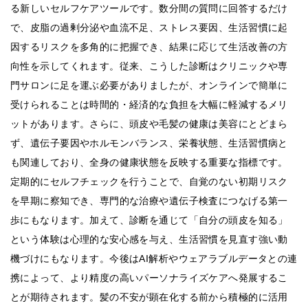
る新しいセルフケアツールです。数分間の質問に回答するだけ
で、皮脂の過剰分泌や血流不足、ストレス要因、生活習慣に起
因するリスクを多角的に把握でき、結果に応じて生活改善の方
向性を示してくれます。従来、こうした診断はクリニックや専
門サロンに足を運ぶ必要がありましたが、オンラインで簡単に
受けられることは時間的・経済的な負担を大幅に軽減するメリ
ットがあります。さらに、頭皮や毛髪の健康は美容にとどまら
ず、遺伝子要因やホルモンバランス、栄養状態、生活習慣病と
も関連しており、全身の健康状態を反映する重要な指標です。
定期的にセルフチェックを行うことで、自覚のない初期リスク
を早期に察知でき、専門的な治療や遺伝子検査につなげる第一
歩にもなります。加えて、診断を通じて「自分の頭皮を知る」
という体験は心理的な安心感を与え、生活習慣を見直す強い動
機づけにもなります。今後はAI解析やウェアラブルデータとの連
携によって、より精度の高いパーソナライズケアへ発展するこ
とが期待されます。髪の不安が顕在化する前から積極的に活用