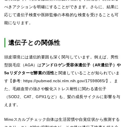
べきアクションを明確にすることができます。さらに、結果に
応じて遺伝子検査や医師監修の本格的な検査を受けることも可
能になります。
遺伝子との関係性
頭皮環境には遺伝的要因も深く関与しています。例えば、男性
型脱毛症（AGA）は
アンドロゲン受容体遺伝子（AR遺伝子）や
5αリダクターゼ酵素の活性
と関連していることが知られていま
す【参考: https://pubmed.ncbi.nlm.nih.gov/17598085/】。ま
た、毛細血管の強さや酸化ストレス耐性に関わる遺伝子
（SOD2、CAT、GPX1など）も、髪の成長サイクルに影響を与
えます。
Minoスカルプチェック自体は生活習慣や自覚症状から推測する