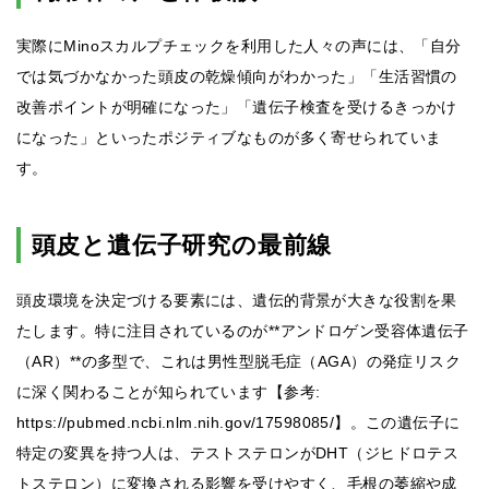
実際にMinoスカルプチェックを利用した人々の声には、「自分
では気づかなかった頭皮の乾燥傾向がわかった」「生活習慣の
改善ポイントが明確になった」「遺伝子検査を受けるきっかけ
になった」といったポジティブなものが多く寄せられていま
す。
頭皮と遺伝子研究の最前線
頭皮環境を決定づける要素には、遺伝的背景が大きな役割を果
たします。特に注目されているのが**アンドロゲン受容体遺伝子
（AR）**の多型で、これは男性型脱毛症（AGA）の発症リスク
に深く関わることが知られています【参考:
https://pubmed.ncbi.nlm.nih.gov/17598085/】。この遺伝子に
特定の変異を持つ人は、テストステロンがDHT（ジヒドロテス
トステロン）に変換される影響を受けやすく、毛根の萎縮や成