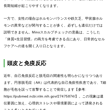
長期短縮が起こりやすくなります。
一方で、女性の場合はホルモンバランスや鉄欠乏、甲状腺ホル
モンの異常などが関与することが多く、必ずしも遺伝だけでは
説明できません。Minoスカルプチェックの意義は、こうした
「体質×生活習慣」の両方を考慮できる点にあり、日常的なセル
フケアへの道を開く入り口となります。
頭皮と免疫反応
近年、自己免疫反応と脱毛症の関連性も明らかになりつつあり
ます。円形脱毛症（AA）は代表的な自己免疫性疾患であり、T細
胞が毛包を誤って攻撃することで発症します【参考:
https://pubmed.ncbi.nlm.nih.gov/27475874/】。この現象は遺
伝要因に加え、心理的ストレスや環境要因によって誘発される