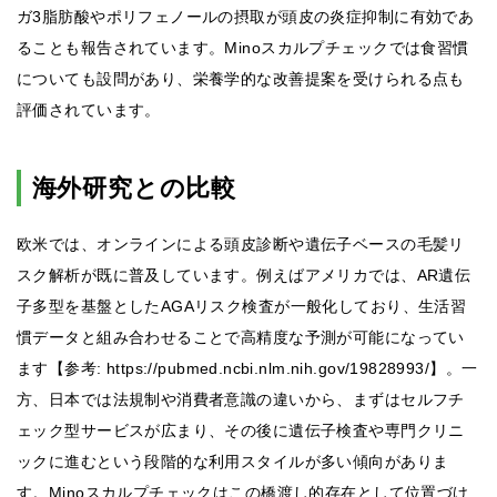
ガ3脂肪酸やポリフェノールの摂取が頭皮の炎症抑制に有効であ
ることも報告されています。Minoスカルプチェックでは食習慣
についても設問があり、栄養学的な改善提案を受けられる点も
評価されています。
海外研究との比較
欧米では、オンラインによる頭皮診断や遺伝子ベースの毛髪リ
スク解析が既に普及しています。例えばアメリカでは、AR遺伝
子多型を基盤としたAGAリスク検査が一般化しており、生活習
慣データと組み合わせることで高精度な予測が可能になってい
ます【参考: https://pubmed.ncbi.nlm.nih.gov/19828993/】。一
方、日本では法規制や消費者意識の違いから、まずはセルフチ
ェック型サービスが広まり、その後に遺伝子検査や専門クリニ
ックに進むという段階的な利用スタイルが多い傾向がありま
す。Minoスカルプチェックはこの橋渡し的存在として位置づけ