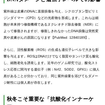
紫外線は皮膚のDNAに直接損傷を与え、シクロブタン型ピリミ
ジンダイマー（CPD）などの光産物を形成します。これらは細
胞が本来持つ修復機構であるヌクレオチド除去修復（NER）に
よって修復されますが、修復しきれなかったDNA損傷は突然変
異や皮膚がんの原因になります【PubMed: 12840189】。
さらに、活性酸素種（ROS）の生成も遺伝子レベルで大きな影
響を与えます。ROSはDNAだけでなく脂質やタンパク質も酸化
し、細胞老化を誘発します。近年のゲノム研究では、酸化スト
レス応答に関与する遺伝子（例：Nrf2、SOD2、GPX1）に個人
差があることが分かっており、同じ紫外線量を浴びてもダメー
ジ耐性には個人差が存在します。
秋冬こそ重要な「抗酸化インナーケ