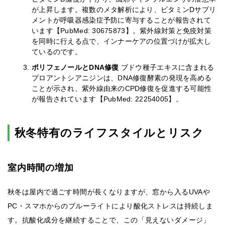
が上昇します。複数のメタ解析により、ビタミンDサプリ
メントが呼吸器感染症予防に寄与することが報告されて
います【PubMed: 30675873】。紫外線対策と免疫対策
を同時に行える点で、インナーケアの位置づけが拡大し
ているのです。
ポリフェノールとDNA修復
ブドウ種子エキスに含まれる
プロアントシアニジンは、DNA修復酵素の発現を高める
ことが示され、紫外線由来のCPD修復を促進する可能性
が報告されています【PubMed: 22254005】。
秋冬特有のライフスタイルとリスク
室内時間の増加
秋冬は屋内で過ごす時間が長くなりますが、窓から入るUVAや
PC・スマホからのブルーライトにより酸化ストレスは持続しま
す。抗酸化成分を継続することで、この「見えないダメージ」