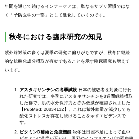
年間を通じて続けるインナーケアは、単なるサプリ習慣ではな
く「予防医学の一部」として進化していくのです。
秋冬における臨床研究の知見
紫外線対策の多くは夏季の研究に偏りがちですが、秋冬に継続
的な抗酸化成分摂取が有効であることを示す臨床研究も増えて
います。
アスタキサンチンの冬季試験
日本の被験者を対象に行わ
れた研究では、冬季にアスタキサンチンを8週間継続摂取
した群で、肌の水分保持力と赤み低減が確認されました
【PubMed: 20834132】。これは紫外線量が減少しても
酸化ストレスが存在し続けることを示すエビデンスで
す。
ビタミンD補給と免疫機能
秋冬は日照不足によって血中
ビタミンD濃度が下がり、風邪やインフルエンザの罹患率