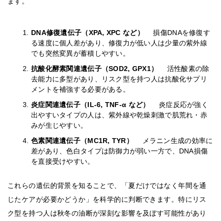
ます。
DNA修復遺伝子（XPA, XPC など）
損傷DNAを修復す
る速度に個人差があり、修復力が低い人は少量の紫外線
でも突然変異が蓄積しやすい。
抗酸化酵素関連遺伝子（SOD2, GPX1）
活性酸素の除
去能力に多型があり、リスク型を持つ人は抗酸化サプリ
メントを補強する必要がある。
炎症関連遺伝子（IL-6, TNF-α など）
炎症反応が強く
出やすいタイプの人は、紫外線や乾燥刺激で肌荒れ・赤
みが生じやすい。
色素関連遺伝子（MC1R, TYR）
メラニン生成の効率に
差があり、色白タイプは防御力が弱い一方で、DNA損傷
を直接受けやすい。
これらの遺伝的背景を知ることで、「夏だけではなく年間を通
じたケアが必要かどうか」を科学的に判断できます。特にリス
ク型を持つ人は秋冬の油断が深刻な影響を及ぼす可能性があり