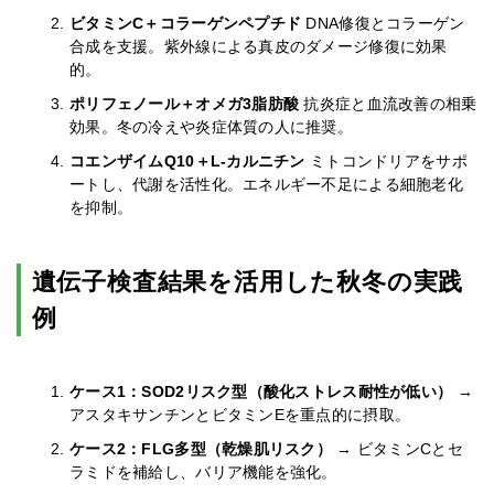
ビタミンC＋コラーゲンペプチド
DNA修復とコラーゲン
合成を支援。紫外線による真皮のダメージ修復に効果
的。
ポリフェノール＋オメガ3脂肪酸
抗炎症と血流改善の相乗
効果。冬の冷えや炎症体質の人に推奨。
コエンザイムQ10＋L-カルニチン
ミトコンドリアをサポ
ートし、代謝を活性化。エネルギー不足による細胞老化
を抑制。
遺伝子検査結果を活用した秋冬の実践
例
ケース1：SOD2リスク型（酸化ストレス耐性が低い）
→
アスタキサンチンとビタミンEを重点的に摂取。
ケース2：FLG多型（乾燥肌リスク）
→ ビタミンCとセ
ラミドを補給し、バリア機能を強化。