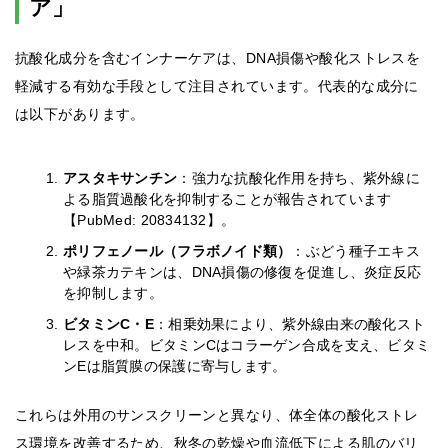
ア」
抗酸化成分を含むインナーケアは、DNA損傷や酸化ストレスを
軽減する有効な手段として注目されています。代表的な成分に
は以下があります。
アスタキサンチン
：強力な抗酸化作用を持ち、紫外線に
よる脂質過酸化を抑制することが報告されています
【PubMed: 20834132】。
ポリフェノール（フラボノイド類）
：ぶどう種子エキス
や緑茶カテキンは、DNA損傷の修復を促進し、炎症反応
を抑制します。
ビタミンC・E
：相乗効果により、紫外線由来の酸化スト
レスを中和。ビタミンCはコラーゲン合成を支え、ビタミ
ンEは脂質膜の保護に寄与します。
これらは外用のサンスクリーンと異なり、体全体の酸化ストレ
ス環境を改善するため、秋冬の乾燥や血流低下による肌のバリ