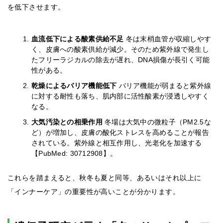
を低下させます。
血流低下による酸素供給不足
冬は末梢血管が収縮しやす
く、皮膚への酸素供給が減少。そのため紫外線で発生し
たフリーラジカルの除去が遅れ、DNA損傷が長引く可能
性がある。
乾燥によるバリア機能低下
バリア機能が弱まると紫外線
に対する耐性も落ち、肌内部に活性酸素が浸透しやすく
なる。
大気汚染との相乗作用
冬場は大気中の微粒子（PM2.5な
ど）が増加し、皮膚の酸化ストレスを高めることが報告
されている。紫外線と相互作用し、光老化を加速する
【PubMed: 30712908】。
これらを踏まえると、秋冬も夏と同等、あるいはそれ以上に
「インナーケア」の重要性が高いことが分かります。