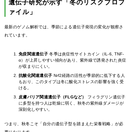
遺伝子研究が示す「冬のリスクプロフ
ァイル」
最新のゲノム解析では、季節による遺伝子発現の変化が観察さ
れています。
免疫関連遺伝子
冬季は炎症性サイトカイン（IL-6, TNF-
α）が上昇しやすい傾向があり、紫外線で誘発された炎症
が収まりにくい。
抗酸化関連遺伝子
Nrf2経路の活性が季節的に低下する人
もおり、このタイプは冬に酸化ストレスの影響を強く受
ける。
皮膚バリア関連遺伝子（FLGなど）
フィラグリン遺伝子
に多型を持つ人は乾燥に弱く、秋冬の紫外線ダメージが
深刻化しやすい。
つまり、秋冬こそ「自分の遺伝子型を踏まえた栄養戦略」が必