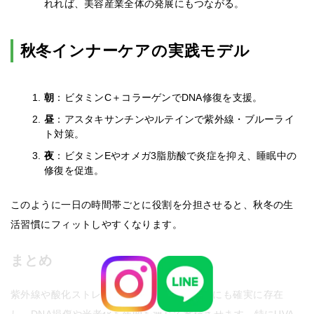
れれば、美容産業全体の発展にもつながる。
秋冬インナーケアの実践モデル
朝
：ビタミンC＋コラーゲンでDNA修復を支援。
昼
：アスタキサンチンやルテインで紫外線・ブルーライ
ト対策。
夜
：ビタミンEやオメガ3脂肪酸で炎症を抑え、睡眠中の
修復を促進。
このように一日の時間帯ごとに役割を分担させると、秋冬の生
活習慣にフィットしやすくなります。
まとめ
紫外線や酸化ストレスは夏だけでなく、秋冬にも確実に存在