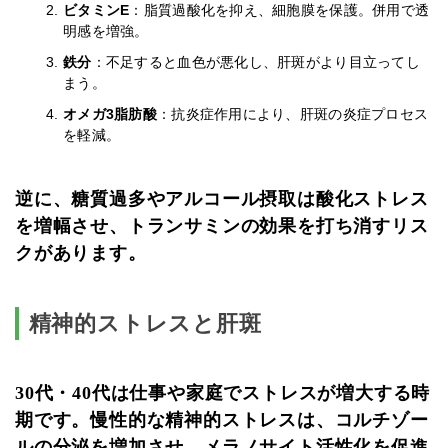
ビタミンE
：脂質過酸化を抑え、細胞膜を保護。併用で透
明感を増強。
鉄分
：不足すると血色が悪化し、肝斑がより目立ってし
まう。
オメガ3脂肪酸
：抗炎症作用により、肝斑の炎症プロセス
を軽減。
逆に、
糖質過多やアルコール摂取は酸化ストレス
を増幅
させ、トランサミンの効果を打ち消すリス
クがあります。
精神的ストレスと肝斑
30代・40代は仕事や家庭でストレスが増大する時
期です。慢性的な精神的ストレスは、コルチゾー
ルの分泌を増加させ、メラノサイト活性化を促進