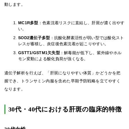
動します。
MC1R多型
：色素沈着リスクに直結し、肝斑が濃く出やす
い。
SOD2遺伝子多型
：抗酸化酵素活性が弱い型では酸化スト
レスが蓄積し、炎症後色素沈着が起こりやすい。
GSTT1/GSTM1欠失型
：解毒能が低下し、紫外線やホル
モン変動による酸化負荷が強くなる。
遺伝子解析を行えば、「肝斑になりやすい体質」かどうかを把
握でき、トランサミン内服を含めた早期予防戦略を立てやすく
なります。
30代・40代における肝斑の臨床的特徴