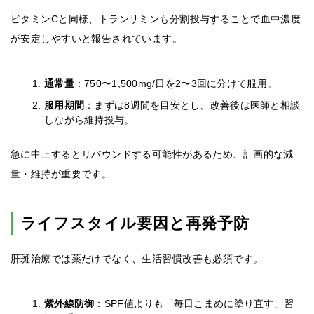
ビタミンCと同様、トランサミンも分割投与することで血中濃度
が安定しやすいと報告されています。
通常量
：750〜1,500mg/日を2〜3回に分けて服用。
服用期間
：まずは8週間を目安とし、改善後は医師と相談
しながら維持投与。
急に中止するとリバウンドする可能性があるため、計画的な減
量・維持が重要です。
ライフスタイル要因と再発予防
肝斑治療では薬だけでなく、生活習慣改善も必須です。
紫外線防御
：SPF値よりも「毎日こまめに塗り直す」習