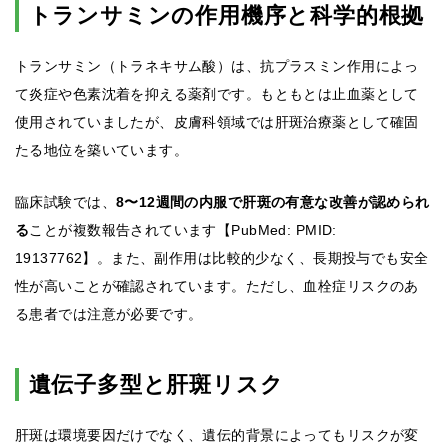
トランサミンの作用機序と科学的根拠
トランサミン（トラネキサム酸）は、抗プラスミン作用によっ
て炎症や色素沈着を抑える薬剤です。もともとは止血薬として
使用されていましたが、皮膚科領域では肝斑治療薬として確固
たる地位を築いています。
臨床試験では、
8〜12週間の内服で肝斑の有意な改善が認められ
る
ことが複数報告されています【PubMed: PMID:
19137762】。また、副作用は比較的少なく、長期投与でも安全
性が高いことが確認されています。ただし、血栓症リスクのあ
る患者では注意が必要です。
遺伝子多型と肝斑リスク
肝斑は環境要因だけでなく、遺伝的背景によってもリスクが変