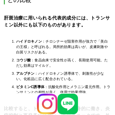
との比較
肝斑治療に用いられる代表的成分には、トランサ
ミン以外にも以下のものがあります。
ハイドロキノン
：チロシナーゼ阻害作用が強力で「美白
の王様」と呼ばれる。局所的効果は高いが、皮膚刺激や
白斑リスクがある。
コウジ酸
：食品由来で安全性が高く、長期使用可能。た
だし効果はマイルド。
アルブチン
：ハイドロキノン誘導体で、刺激性が少な
い。化粧品に広く配合されている。
ビタミンC誘導体
：抗酸化作用とメラニン還元作用。トラ
ンサミンとの相性が良く、併用で効果増強。
比較すると、トランサミンは「全身的に働き、炎