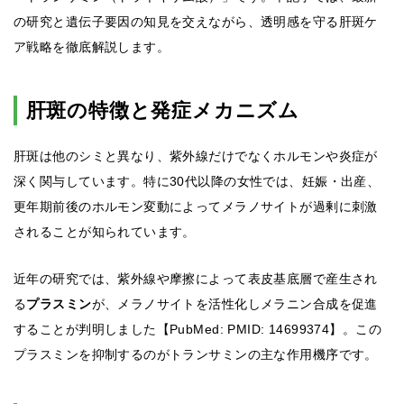
の研究と遺伝子要因の知見を交えながら、透明感を守る肝斑ケ
ア戦略を徹底解説します。
肝斑の特徴と発症メカニズム
肝斑は他のシミと異なり、紫外線だけでなくホルモンや炎症が
深く関与しています。特に30代以降の女性では、妊娠・出産、
更年期前後のホルモン変動によってメラノサイトが過剰に刺激
されることが知られています。
近年の研究では、紫外線や摩擦によって表皮基底層で産生され
る
プラスミン
が、メラノサイトを活性化しメラニン合成を促進
することが判明しました【PubMed: PMID: 14699374】。この
プラスミンを抑制するのがトランサミンの主な作用機序です。