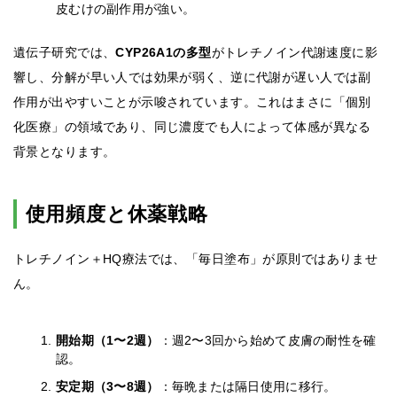
皮むけの副作用が強い。
遺伝子研究では、
CYP26A1の多型
がトレチノイン代謝速度に影
響し、分解が早い人では効果が弱く、逆に代謝が遅い人では副
作用が出やすいことが示唆されています。これはまさに「個別
化医療」の領域であり、同じ濃度でも人によって体感が異なる
背景となります。
使用頻度と休薬戦略
トレチノイン＋HQ療法では、「毎日塗布」が原則ではありませ
ん。
開始期（1〜2週）
：週2〜3回から始めて皮膚の耐性を確
認。
安定期（3〜8週）
：毎晩または隔日使用に移行。