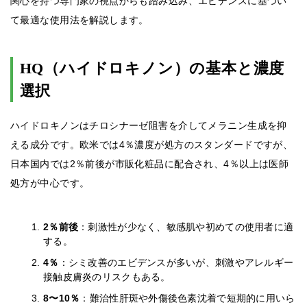
関心を持つ専門家の視点からも踏み込み、エビデンスに基づい
て最適な使用法を解説します。
HQ（ハイドロキノン）の基本と濃度
選択
ハイドロキノンはチロシナーゼ阻害を介してメラニン生成を抑
える成分です。欧米では4％濃度が処方のスタンダードですが、
日本国内では2％前後が市販化粧品に配合され、4％以上は医師
処方が中心です。
2％前後
：刺激性が少なく、敏感肌や初めての使用者に適
する。
4％
：シミ改善のエビデンスが多いが、刺激やアレルギー
接触皮膚炎のリスクもある。
8〜10％
：難治性肝斑や外傷後色素沈着で短期的に用いら