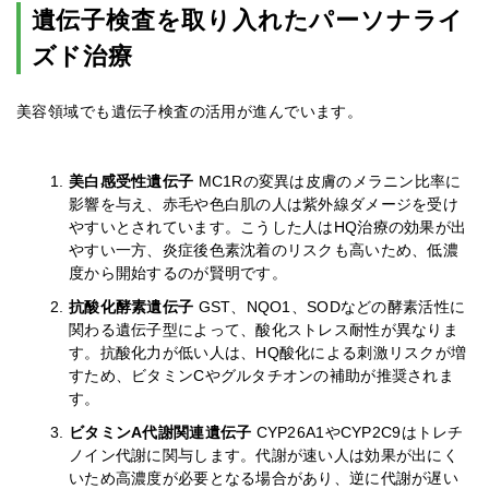
遺伝子検査を取り入れたパーソナライ
ズド治療
美容領域でも遺伝子検査の活用が進んでいます。
美白感受性遺伝子
MC1Rの変異は皮膚のメラニン比率に
影響を与え、赤毛や色白肌の人は紫外線ダメージを受け
やすいとされています。こうした人はHQ治療の効果が出
やすい一方、炎症後色素沈着のリスクも高いため、低濃
度から開始するのが賢明です。
抗酸化酵素遺伝子
GST、NQO1、SODなどの酵素活性に
関わる遺伝子型によって、酸化ストレス耐性が異なりま
す。抗酸化力が低い人は、HQ酸化による刺激リスクが増
すため、ビタミンCやグルタチオンの補助が推奨されま
す。
ビタミンA代謝関連遺伝子
CYP26A1やCYP2C9はトレチ
ノイン代謝に関与します。代謝が速い人は効果が出にく
いため高濃度が必要となる場合があり、逆に代謝が遅い