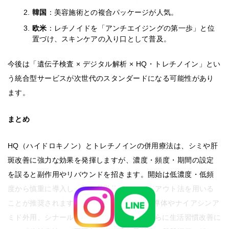
韓国
：美容施術との複合パッケージが人気。
欧米
：レチノイドを「アンチエイジングの第一歩」と位
置づけ、スキンケアの入り口として普及。
今後は「遺伝子検査 × デジタル解析 × HQ・トレチノイン」とい
う統合型サービスが次世代のスタンダードになる可能性があり
ます。
まとめ
HQ（ハイドロキノン）とトレチノインの併用療法は、シミや肝
斑改善に強力な効果を発揮しますが、濃度・頻度・期間の設定
を誤ると副作用やリバウンドを招きます。開始は低濃度・低頻
度から慎重に導入し、数か月単位でフェードアウト法を用いる
ことが推奨されます。治療後はビタミンC誘導体やナイアシンア
ミド外用、シナールやL-システイン内服、さらに生活習慣改善に