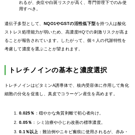
れるが、炎症や白斑リスクが高く、専門管理下でのみ使
用すべき。
遺伝子多型として、
NQO1やGSTの活性低下型
を持つ人は酸化
ストレス処理能力が弱いため、高濃度HQでの刺激リスクが高ま
ることが報告されています。したがって、個々人の代謝特性を
考慮して濃度を選ぶことが望まれます。
トレチノインの基本と濃度選択
トレチノインはビタミンA誘導体で、核内受容体に作用して角化
細胞の分化を促進し、真皮でコラーゲン産生を高めます。
0.025％
：穏やかな角質剥離で初心者向け。
0.05％
：シミ治療や小じわ改善の標準濃度。
0.1％以上
：難治例やニキビ瘢痕に使用されるが、赤み・