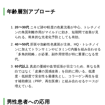
年齢層別アプローチ
20〜30代
ニキビ跡や軽度の色素沈着が中心。トレチノイ
ンの角質剥離作用がマイルドに効き、短期間で改善が見
られる。将来的な光老化予防としても有効。
40〜50代
肝斑や加齢性色素斑が主体。HQ・トレチノイ
ンに加えてトランサミンやビタミンC内服を組み合わせる
「多角的戦略」が必要。副作用管理が特に重要になる世
代。
60代以上
真皮の萎縮や血管拡張が目立つため、単なる美
白ではなく「皮膚の質感改善」を目的に用いる。低濃
度・低頻度で安全性を最優先とし、コラーゲン再生を促
す補助療法（PRP、再生医療）と組み合わせるケースが
増えている。
男性患者への応用