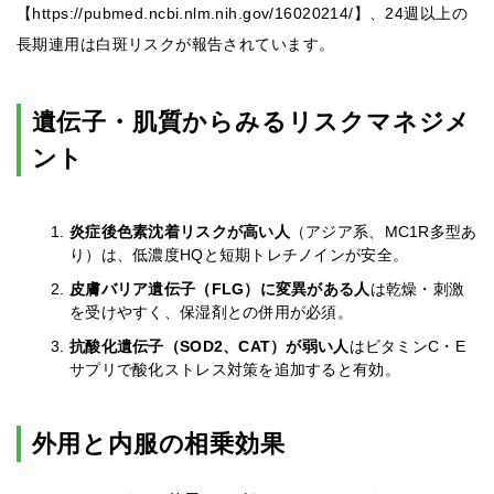
【https://pubmed.ncbi.nlm.nih.gov/16020214/】、24週以上の
長期連用は白斑リスクが報告されています。
遺伝子・肌質からみるリスクマネジメ
ント
炎症後色素沈着リスクが高い人
（アジア系、MC1R多型あ
り）は、低濃度HQと短期トレチノインが安全。
皮膚バリア遺伝子（FLG）に変異がある人
は乾燥・刺激
を受けやすく、保湿剤との併用が必須。
抗酸化遺伝子（SOD2、CAT）が弱い人
はビタミンC・E
サプリで酸化ストレス対策を追加すると有効。
外用と内服の相乗効果