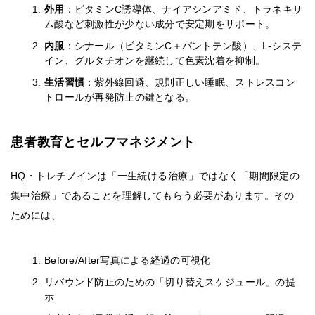
外用
：ビタミンC誘導体、ナイアシンアミド、トラネキサ
ム酸など刺激性が少ない成分で安定期をサポート。
内服
：シナール（ビタミンC＋パントテン酸）、L-システ
イン、グルタチオンを継続して色素沈着を抑制。
生活習慣
：紫外線回避、規則正しい睡眠、ストレスコン
トロールが再発防止の鍵となる。
患者教育とセルフマネジメント
HQ・トレチノインは「一生続ける治療」ではなく「期間限定の
集中治療」であることを理解してもらう必要があります。その
ためには、
Before/After写真による経過の可視化
リバウンド防止のための「切り替えスケジュール」の提
示