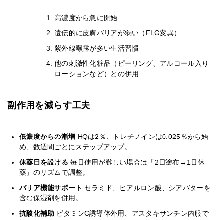
高濃度から急に開始
遺伝的に皮膚バリアが弱い（FLG変異）
紫外線曝露が多い生活習慣
他の刺激性化粧品（ピーリング、アルコール入り
ローションなど）との併用
副作用を減らす工夫
低濃度からの漸増
HQは2％、トレチノインは0.025％から始
め、数週間ごとにステップアップ。
休薬日を設ける
毎日使用が難しい場合は「2日塗布→1日休
薬」のリズムで調整。
バリア機能サポート
セラミド、ヒアルロン酸、シアバターを
含む保湿剤を併用。
抗酸化補助
ビタミンC誘導体外用、アスタキサンチン内服で