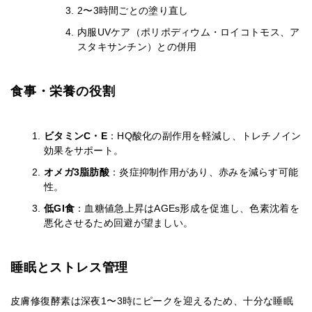
2〜3時間ごとの塗り直し
内服UVケア（ポリポディウム・ロイコトモス、ア
スタキサンチン）との併用
食事・栄養の役割
ビタミンC・E
：HQ酸化の副作用を軽減し、トレチノイン
効果をサポート。
オメガ3脂肪酸
：炎症抑制作用があり、赤みを減らす可能
性。
低GI食
：血糖値急上昇はAGEs形成を促進し、色素沈着を
悪化させるため回避が望ましい。
睡眠とストレス管理
皮膚修復酵素は深夜1〜3時にピークを迎えるため、十分な睡眠