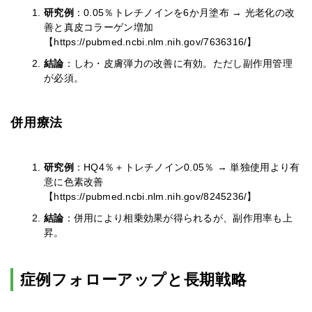
研究例
：0.05％トレチノインを6か月塗布 → 光老化の改
善と真皮コラーゲン増加
【https://pubmed.ncbi.nlm.nih.gov/7636316/】
結論
：しわ・皮膚弾力の改善に有効。ただし副作用管理
が必須。
併用療法
研究例
：HQ4％＋トレチノイン0.05％ → 単独使用より有
意に色素改善
【https://pubmed.ncbi.nlm.nih.gov/8245236/】
結論
：併用により相乗効果が得られるが、副作用率も上
昇。
症例フォローアップと長期戦略