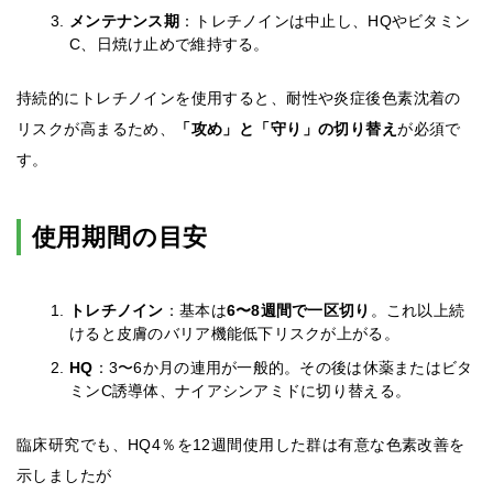
メンテナンス期
：トレチノインは中止し、HQやビタミン
C、日焼け止めで維持する。
持続的にトレチノインを使用すると、耐性や炎症後色素沈着の
リスクが高まるため、
「攻め」と「守り」の切り替え
が必須で
す。
使用期間の目安
トレチノイン
：基本は
6〜8週間で一区切り
。これ以上続
けると皮膚のバリア機能低下リスクが上がる。
HQ
：3〜6か月の連用が一般的。その後は休薬またはビタ
ミンC誘導体、ナイアシンアミドに切り替える。
臨床研究でも、HQ4％を12週間使用した群は有意な色素改善を
示しましたが