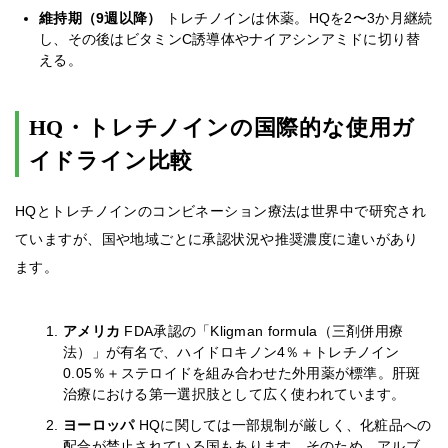
維持期（9週以降）
トレチノインは休薬。HQを2〜3か月継続
し、その後はビタミンC誘導体やナイアシンアミドに切り替
える。
HQ・トレチノインの国際的な使用ガ
イドライン比較
HQとトレチノインのコンビネーション療法は世界中で研究され
ていますが、国や地域ごとに承認状況や推奨濃度に違いがあり
ます。
アメリカ
FDA承認の「Kligman formula（三剤併用療
法）」が有名で、ハイドロキノン4％＋トレチノイン
0.05％＋ステロイドを組み合わせた外用薬が標準。肝斑
治療における第一選択肢として広く使われています。
ヨーロッパ
HQに関しては一部規制が厳しく、化粧品への
配合が禁止されている国もあります。そのため、アルブ