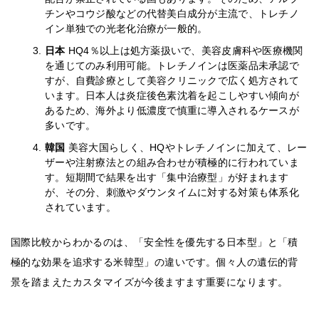
チンやコウジ酸などの代替美白成分が主流で、トレチノ
イン単独での光老化治療が一般的。
日本
HQ4％以上は処方薬扱いで、美容皮膚科や医療機関
を通じてのみ利用可能。トレチノインは医薬品未承認で
すが、自費診療として美容クリニックで広く処方されて
います。日本人は炎症後色素沈着を起こしやすい傾向が
あるため、海外より低濃度で慎重に導入されるケースが
多いです。
韓国
美容大国らしく、HQやトレチノインに加えて、レー
ザーや注射療法との組み合わせが積極的に行われていま
す。短期間で結果を出す「集中治療型」が好まれます
が、その分、刺激やダウンタイムに対する対策も体系化
されています。
国際比較からわかるのは、「安全性を優先する日本型」と「積
極的な効果を追求する米韓型」の違いです。個々人の遺伝的背
景を踏まえたカスタマイズが今後ますます重要になります。