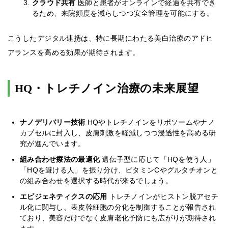
クラウド共有
医師と患者がオンラインで経過を共有でき
るため、来院頻度を減らしつつ安全管理を可能にする。
こうしたデジタル連携は、特に長期にわたる美白治療のアドヒ
アランスを高める効果が期待されます。
HQ・トレチノイン治療の未来展望
ナノデリバリー技術
HQやトレチノインをリポソームやナノ
カプセルに封入し、皮膚刺激を軽減しつつ浸透性を高める研
究が進んでいます。
組み合わせ療法の最適化
遺伝子型に応じて「HQを使う人」
「HQを避ける人」を振り分け、ビタミンCやグルタチオンと
の組み合わせを選択する時代が来るでしょう。
エピジェネティクスの応用
トレチノインがヒストン脱アセチ
ル化に関与し、表皮幹細胞の分化を制御することが報告され
ており、美容だけでなく皮膚老化予防にも広がりが期待され