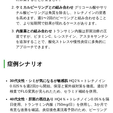
ケミカルピーリングとの組み合わせ
グリコール酸やサリ
チル酸ピーリングは角質を除去し、トレチノインの浸透
を高めます。週1〜2回のピーリングと組み合わせること
で、より短期間で効果が現れるケースがあります。
内服薬との組み合わせ
トランサミン内服は肝斑治療の王
道ですが、ビタミンC、L-システイン、アスタキサンチン
を追加することで、酸化ストレスや慢性炎症に多角的に
アプローチできます。
症例シナリオ
30代女性・シミが気になるが敏感肌
HQ2％＋トレチノイン
0.025％を週2回から開始。保湿と紫外線対策を徹底。遺伝子
検査でFLG変異が見られたため、セラミド補給を併用。
40代女性・肝斑の既往あり
HQ4％＋トレチノイン0.05％を隔
日使用。トランサミン内服（750mg/日）を併用し、3か月で
有意な改善を確認。炎症後色素沈着予防のため、ピーリング