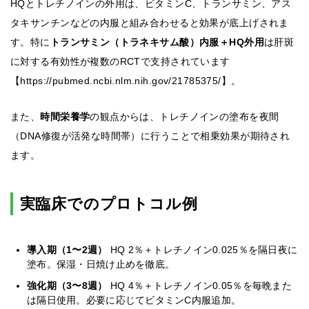
HQとトレチノインの外用は、ビタミンC、トランサミン、アス
タキサンチンなどの内服と組み合わせると効果が底上げされま
す。特に
トランサミン（トラネキサム酸）内服＋HQ外用
は肝斑
に対する有効性が複数のRCTで支持されています
【https://pubmed.ncbi.nlm.nih.gov/21785375/】。
また、
時間栄養学
の観点からは、トレチノインの塗布を夜間
（DNA修復が活発な時間帯）に行うことで相乗効果が期待され
ます。
実臨床でのプロトコル例
導入期（1〜2週）
HQ 2％＋トレチノイン0.025％を隔日夜に
塗布。保湿・日焼け止めを徹底。
強化期（3〜8週）
HQ 4％＋トレチノイン0.05％を毎晩また
は隔日使用。必要に応じてビタミンC内服追加。