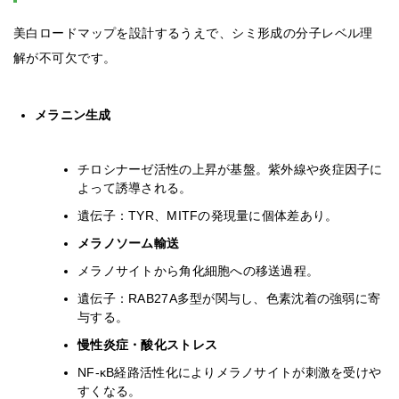
美白ロードマップを設計するうえで、シミ形成の分子レベル理
解が不可欠です。
メラニン生成
チロシナーゼ活性の上昇が基盤。紫外線や炎症因子に
よって誘導される。
遺伝子：TYR、MITFの発現量に個体差あり。
メラノソーム輸送
メラノサイトから角化細胞への移送過程。
遺伝子：RAB27A多型が関与し、色素沈着の強弱に寄
与する。
慢性炎症・酸化ストレス
NF-κB経路活性化によりメラノサイトが刺激を受けや
すくなる。