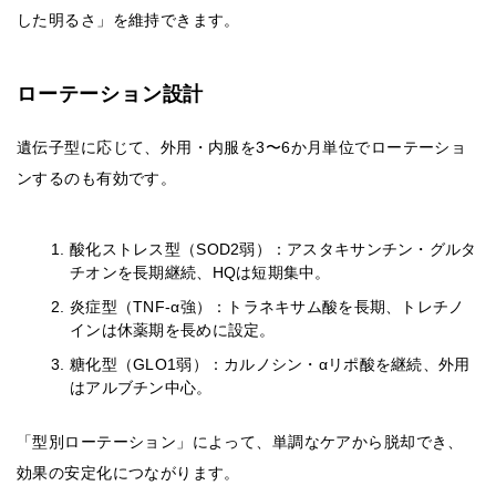
した明るさ」を維持できます。
ローテーション設計
遺伝子型に応じて、外用・内服を3〜6か月単位でローテーショ
ンするのも有効です。
酸化ストレス型（SOD2弱）：アスタキサンチン・グルタ
チオンを長期継続、HQは短期集中。
炎症型（TNF-α強）：トラネキサム酸を長期、トレチノ
インは休薬期を長めに設定。
糖化型（GLO1弱）：カルノシン・αリポ酸を継続、外用
はアルブチン中心。
「型別ローテーション」によって、単調なケアから脱却でき、
効果の安定化につながります。