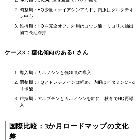
導入期：CICA配合化粧品でバリア強化
調整期：HQ少量＋ナイアシンアミド、内服はグルタチオ
ン中心
維持期：HQを完全オフ、外用はコウジ酸・リコリス抽出
物で長期維持
ケース3：糖化傾向のあるCさん
導入期：カルノシンと低GI食の導入
調整期：HQとトレチノインは軽め、内服はビタミンC＋α
リポ酸
維持期：アルブチンとカルノシンを軸に、秋冬でHQ再導
入
国際比較：3か月ロードマップの文化
差