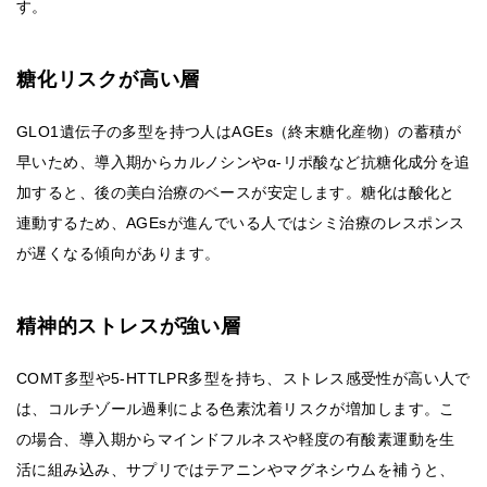
す。
糖化リスクが高い層
GLO1遺伝子の多型を持つ人はAGEs（終末糖化産物）の蓄積が
早いため、導入期からカルノシンやα-リポ酸など抗糖化成分を追
加すると、後の美白治療のベースが安定します。糖化は酸化と
連動するため、AGEsが進んでいる人ではシミ治療のレスポンス
が遅くなる傾向があります。
精神的ストレスが強い層
COMT多型や5-HTTLPR多型を持ち、ストレス感受性が高い人で
は、コルチゾール過剰による色素沈着リスクが増加します。こ
の場合、導入期からマインドフルネスや軽度の有酸素運動を生
活に組み込み、サプリではテアニンやマグネシウムを補うと、