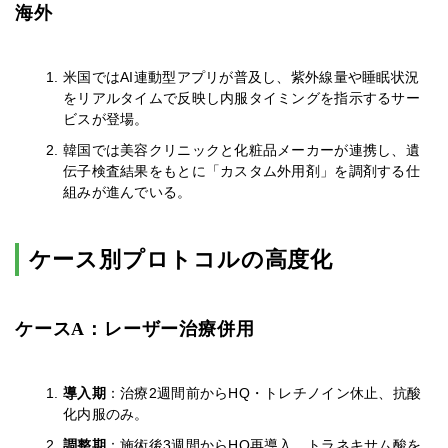
海外
米国ではAI連動型アプリが普及し、紫外線量や睡眠状況
をリアルタイムで反映し内服タイミングを指示するサー
ビスが登場。
韓国では美容クリニックと化粧品メーカーが連携し、遺
伝子検査結果をもとに「カスタム外用剤」を調剤する仕
組みが進んでいる。
ケース別プロトコルの高度化
ケースA：レーザー治療併用
導入期
：治療2週間前からHQ・トレチノイン休止、抗酸
化内服のみ。
調整期
：施術後3週間からHQ再導入、トラネキサム酸を