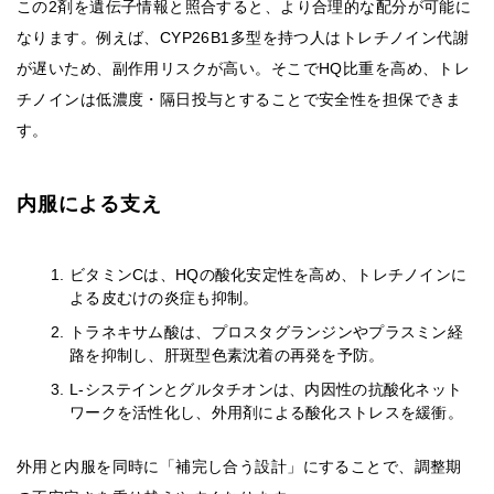
この2剤を遺伝子情報と照合すると、より合理的な配分が可能に
なります。例えば、CYP26B1多型を持つ人はトレチノイン代謝
が遅いため、副作用リスクが高い。そこでHQ比重を高め、トレ
チノインは低濃度・隔日投与とすることで安全性を担保できま
す。
内服による支え
ビタミンCは、HQの酸化安定性を高め、トレチノインに
よる皮むけの炎症も抑制。
トラネキサム酸は、プロスタグランジンやプラスミン経
路を抑制し、肝斑型色素沈着の再発を予防。
L-システインとグルタチオンは、内因性の抗酸化ネット
ワークを活性化し、外用剤による酸化ストレスを緩衝。
外用と内服を同時に「補完し合う設計」にすることで、調整期