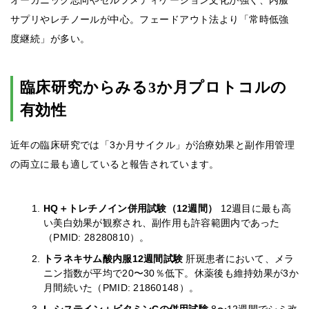
オーガニック志向やセルフメディケーション文化が強く、内服
サプリやレチノールが中心。フェードアウト法より「常時低強
度継続」が多い。
臨床研究からみる3か月プロトコルの
有効性
近年の臨床研究では「3か月サイクル」が治療効果と副作用管理
の両立に最も適していると報告されています。
HQ＋トレチノイン併用試験（12週間）
12週目に最も高
い美白効果が観察され、副作用も許容範囲内であった
（PMID: 28280810）。
トラネキサム酸内服12週間試験
肝斑患者において、メラ
ニン指数が平均で20〜30％低下。休薬後も維持効果が3か
月間続いた（PMID: 21860148）。