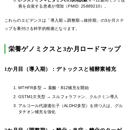
L-システイン＋ビタミンCの併用試験
8〜12週間でシミ改
善を自覚する患者が増加（PMID: 25889210）。
これらのエビデンスは「導入期→調整期→維持期」の3か月ステ
ップを裏付ける科学的根拠となります。
栄養ゲノミクスと3か月ロードマップ
1か月目（導入期）：デトックスと補酵素補充
MTHFR多型 → 葉酸・B12補充を開始
GSTM1欠失型 → スルフォラファン、クルクミン導入
アルコール代謝遺伝子（ALDH2多型）を持つ人は、グル
タチオン補充を強化