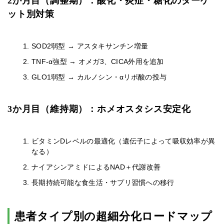
2か月目（調整期）：酸化・炎症・糖化のターゲ
ット別対策
SOD2弱型 → アスタキサンチン増量
TNF-α強型 → オメガ3、CICA外用を追加
GLO1弱型 → カルノシン・αリポ酸の投与
3か月目（維持期）：ホメオスタシス安定化
ビタミンDレベルの最適化（遺伝子によって吸収効率が異
なる）
ナイアシンアミドによるNAD＋代謝改善
長期持続可能な食生活・サプリ習慣への移行
患者タイプ別の超細分化ロードマップ