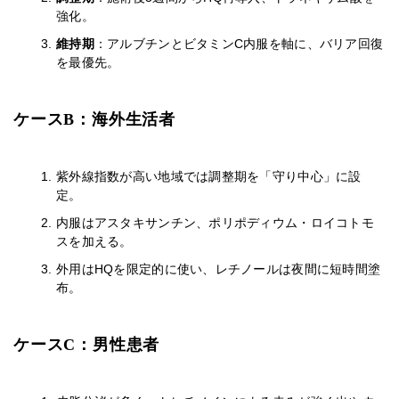
強化。
維持期
：アルブチンとビタミンC内服を軸に、バリア回復
を最優先。
ケースB：海外生活者
紫外線指数が高い地域では調整期を「守り中心」に設
定。
内服はアスタキサンチン、ポリポディウム・ロイコトモ
スを加える。
外用はHQを限定的に使い、レチノールは夜間に短時間塗
布。
ケースC：男性患者