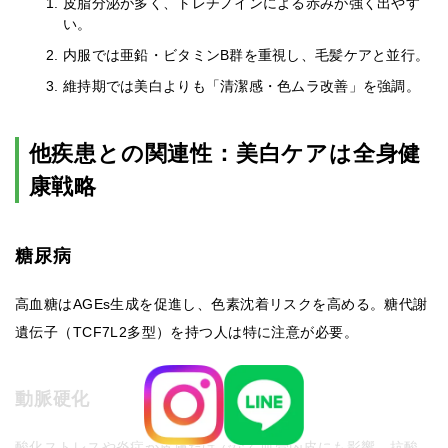
皮脂分泌が多く、トレチノインによる赤みが強く出やす
い。
内服では亜鉛・ビタミンB群を重視し、毛髪ケアと並行。
維持期では美白よりも「清潔感・色ムラ改善」を強調。
他疾患との関連性：美白ケアは全身健
康戦略
糖尿病
高血糖はAGEs生成を促進し、色素沈着リスクを高める。糖代謝
遺伝子（TCF7L2多型）を持つ人は特に注意が必要。
動脈硬化
酸化ストレスや炎症が皮膚だけでなく血管内皮にも影響。抗酸