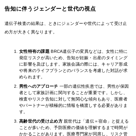
告知に伴うジェンダーと世代の視点
遺伝子検査の結果は、ときにジェンダーや世代によって受け止
め方が大きく異なります。
女性特有の課題
BRCA遺伝子の変異などは、女性に特に
発症リスクが高いため、告知が妊娠・出産のタイミング
に影響を及ぼします。家族会議の際には、キャリア形成
や将来のライフプランとのバランスを考慮した対話が求
められます。
男性へのアプローチ
一部の遺伝性疾患では、男性が保因
者として家族計画に関与することが重要です。しかし、
検査やリスク告知に対して無関心な傾向もあり、医療者
やパートナーが積極的に情報を橋渡しする必要がありま
す。
高齢世代の受け止め方
親世代は「遺伝＝宿命」と捉える
ことが多いため、予防医療の価値を理解するまで時間が
かかることがあります。医療専門家が同席し、リスク管