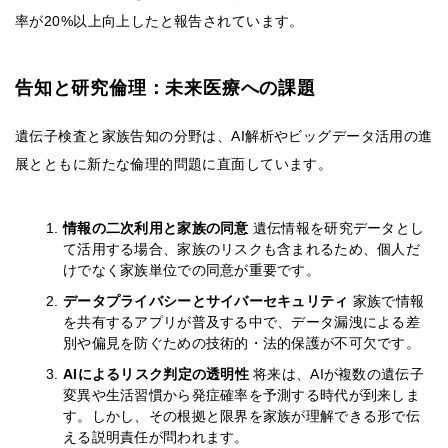
率が20%以上向上したと報告されています。
告知と研究倫理：未来医療への課題
遺伝子検査と家族告知の分野は、AI解析やビッグデータ活用の進
展とともに新たな倫理的問題に直面しています。
情報の二次利用と家族の同意
遺伝情報を研究データとし
て活用する場合、家族のリスクも含まれるため、個人だ
けでなく家族単位での同意が重要です。
データプライバシーとサイバーセキュリティ
家族で情報
を共有するアプリが普及する中で、データ漏洩による差
別や偏見を防ぐための技術的・法的保護が不可欠です。
AIによるリスク判定の透明性
将来は、AIが複数の遺伝子
変異や生活習慣から発症確率を予測する時代が到来しま
す。しかし、その根拠と限界を家族が理解できる形で伝
える説明責任が問われます。