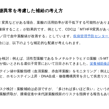
謝異常を考慮した補給の考え方
FR 変異などがある場合、葉酸の活用効率が若干低下する可能性があり
確保すること」が効果的です。例として、CDCは「MTHFR変異があ
400 µg／日で血中葉酸値が改善する」としています。
疾病管理予防センタ
合には、以下のような補足的な配慮が考えられます。
”を検討：例えば、活性型葉酸である 5‑メチルテトラヒドロ葉酸（5-M
が低いとされる遺伝子背景において注目されてきました。
栄養補助食品
テイン値や葉酸指標（血清葉酸、赤血球葉酸）をモニタリング：例え
と、ホモシステイン上昇・DNA合成・修復機構異常を介して疾患リス
スク検討：葉酸補給は必須ですが、「多ければ多いほど良い」という
葉酸摂取が、腫瘍促進や未代謝葉酸残留のリスクを指摘する報告もあ