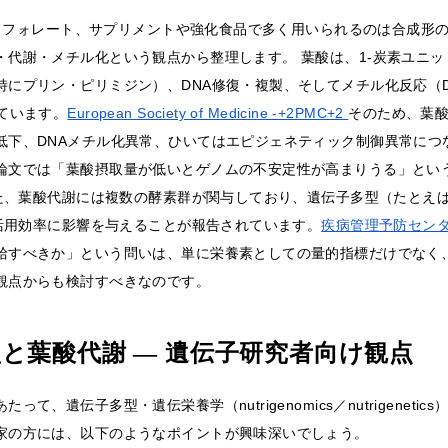
e／フォレート、サプリメントや強化食品で多く用いられるのは合成形の葉酸＝ 
・代謝・メチル化という観点から整理します。 葉酸は、1-炭素ユニ
特にプリン・ピリミジン）、DNA修復・複製、そしてメチル化反応（D
ています。
European Society of Medicine -+2PMC+2
そのため、葉
低下、DNAメチル化異常、ひいてはエピジェネティック制御異常につ
論文では「葉酸摂取量が低いとゲノムの不安定性が高まりうる」とい
た、葉酸代謝には複数の酵素群が関与しており、遺伝子多型（たとえば MT
の活用効率に影響を与えることが報告されています。
疾病管理予防センタ
給すべきか」という問いは、単に栄養素としての量的指標だけでなく
観点からも検討すべきなのです。
と葉酸代謝 — 遺伝子研究者向け観点
って、遺伝子多型・遺伝栄養学（nutrigenomics／nutrigeneti
家の方には、以下のようなポイントが興味深いでしょう。