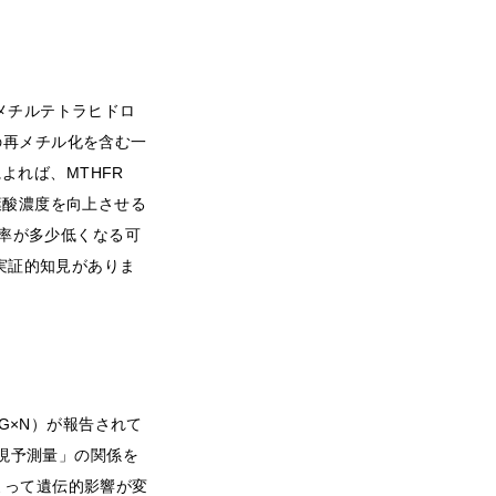
-メチルテトラヒドロ
の再メチル化を含む一
よれば、MTHFR
血中葉酸濃度を向上させる
率が多少低くなる可
実証的知見がありま
G×N）が報告されて
現予測量」の関係を
によって遺伝的影響が変