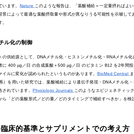
ています。
Nature
このような報告は、「葉酸補給＝一定量摂ればよい
背景によって最適な葉酸摂取量や形式が異なりうる可能性を示唆して
す。
チル化の制御
トの供給源として、DNAメチル化・ヒストンメチル化・RNAメチル
 400 µg／日 の合成葉酸＋500 µg／日 のビタミン B12 を2年
ァイルに変化が認められたというものがあります。
BioMed Central
分化系）を用いた研究では、葉酸補給により遺伝子発現・DNAメチル化
告されています。
Physiology Journals
このようなエピジェネティッ
から「どの葉酸形式／どの量／どのタイミングで補給すべきか」を検
の臨床的基準とサプリメントでの考え方