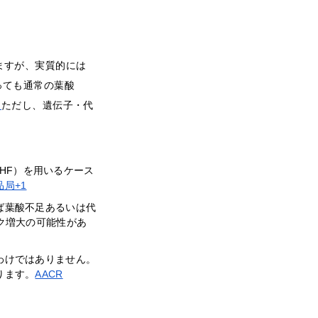
ますが、実質的には
っても通常の葉酸
ー
ただし、遺伝子・代
THF）を用いるケース
局+1
ば葉酸不足あるいは代
ク増大の可能性があ
わけではありません。
ります。
AACR