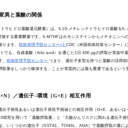
子変異と葉酸の関係
テトラヒドロ葉酸還元酵素）は、5,10-メチレンテトラヒドロ葉酸を5
へ変換する重要酵素です。5-MTHFはホモシステインからメチオニンへ
握ります。
疾病管理予防センター+1
CDC（米国疾病対策センター）に
ヒトでも、合成葉酸（folic acid）を通じた1日 400 µgの摂取が実
す。
疾病管理予防センター
つまり、遺伝子多型を持つと葉酸の活用効
摂取量をしっかり確保する」ことが実質的には最も重要であるという
×N）／遺伝子–環境（G×E）相互作用
遺伝子発現あるいは遺伝子発現予測値との相互作用（G×E、あるいは 
23研究を用いて「葉酸摂取量」と「大腸がんリスクに関わる遺伝子発
、いくつかの遺伝子（GSTA1、TONSL、AGA）で葉酸摂取の量