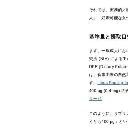
それでは、実務的／
人」「妊娠可能な女
基準量と摂取目
まず、一般成人におけ
究所 (NIH) による“Fo
DFE (Dietary Fo
は、食事由来の自然葉酸
す。
Linus Pauling I
400 µg (0.4
ター+1
このように、サプリ
くとも400 µg」