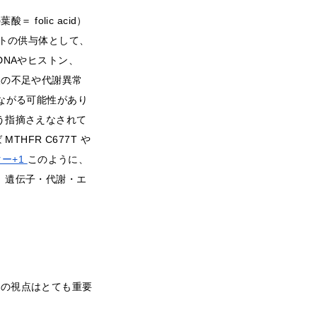
folic acid）
ットの供与体として、
NAやヒストン、
酸の不足や代謝異常
ながる可能性があり
う指摘さえなされて
HFR C677T や
ー+1
このように、
、遺伝子・代謝・エ
cs）の視点はとても重要