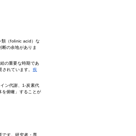
olinic acid）な
判断の余地がありま
補給の重要な時期であ
推奨されています。
疾
イン代謝、1-炭素代
体を俯瞰」することが
要です。研究者・専