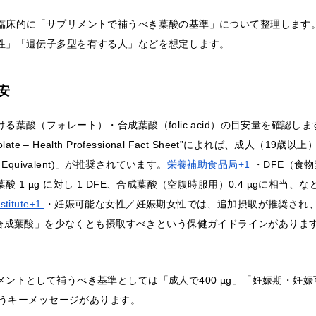
臨床的に「サプリメントで補うべき葉酸の基準」について整理します
性」「遺伝子多型を有する人」などを想定します。
安
る葉酸（フォレート）・合成葉酸（folic acid）の目安量を確認し
late – Health Professional Fact Sheet”によれば、成人（19歳以
late Equivalent)」が推奨されています。
栄養補助食品局+1
・DFE（食
 1 µg に対し 1 DFE、合成葉酸（空腹時服用）0.4 µgに相当
nstitute+1
・妊娠可能な女性／妊娠期女性では、追加摂取が推奨され、
 mg) の合成葉酸」を少なくとも摂取すべきという保健ガイドラインがありま
メントとして補うべき基準としては「成人で400 µg」「妊娠期・妊
というキーメッセージがあります。