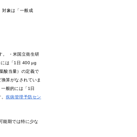
。対象は「一般成
ます。 ・米国立衛生研
上）には「1日 400 µg
物葉酸当量）の定義で
、など換算がなされていま
一般的には「1日
す。
疾病管理予防セン
娠可能期では特に少な