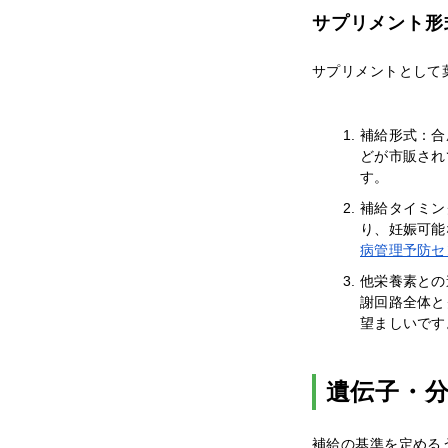
サプリメント形
サプリメントとして
補給形式：合成葉
どが市販され
す。
補給タイミン
り、妊娠可能
病管理予防セ
他栄養素との
謝回路全体と
望ましいです
遺伝子・
補給の基準を定める