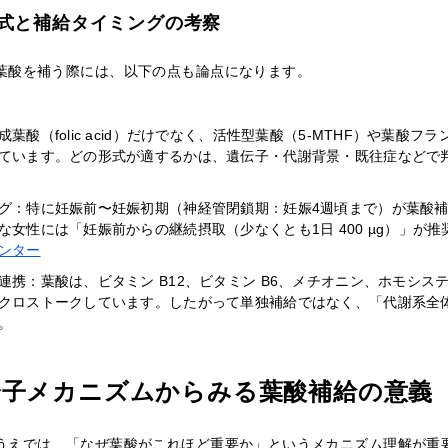
式と補給タイミングの考察
葉酸を補う際には、以下の点も論点になります。
酸（folic acid）だけでなく、活性型葉酸（5-MTHF）や葉酸フラン類（f
ています。どの形式が適するかは、遺伝子・代謝背景・既往症などで
グ：特に妊娠前〜妊娠初期（神経管閉鎖期：妊娠4週頃まで）が葉酸
な女性には「妊娠前からの継続摂取（少なくとも1日 400 µg）」が
ンター
連携：葉酸は、ビタミン B12、ビタミン B6、メチオニン、ホモシステ
クロストークしています。したがって単独補給ではなく、「代謝系全
。
分子メカニズムからみる葉酸補給の意義
うえでは、「なぜ葉酸がこれほど重要か」というメカニズム理解が重