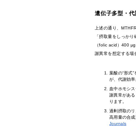
遺伝子多型・代
上述の通り、MTH
「摂取量をしっかり
（folic acid）
謝異常を想定する場
葉酸の“形式
が、代謝効率
血中ホモシス
謝異常がある
ります。
過剰摂取のリ
高用量の合成
Journals