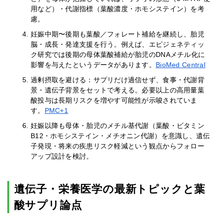
用など）・代謝指標（葉酸濃度・ホモシステイン）を考
慮。
妊娠中期〜後期も葉酸／フォレート補給を継続し、胎児
脳・成長・発達支援を行う。例えば、エピジェネティッ
ク研究では後期の母体葉酸補給が胎児のDNAメチル化に
影響を与えたというデータがあります。
BioMed Central
過剰摂取を避ける：サプリだけ過信せず、食事・代謝背
景・遺伝子背景をセットで考える。必要以上の高用量葉
酸投与は長期リスクを増やす可能性が示唆されていま
す。
PMC+1
妊娠以降も母体・胎児のメチル基代謝（葉酸・ビタミン
B12・ホモシステイン・メチオニン代謝）を意識し、遺伝
子発現・将来の疾患リスク軽減という観点からフォロー
アップ設計を検討。
遺伝子・栄養医学の最新トピックと葉
酸サプリ論点