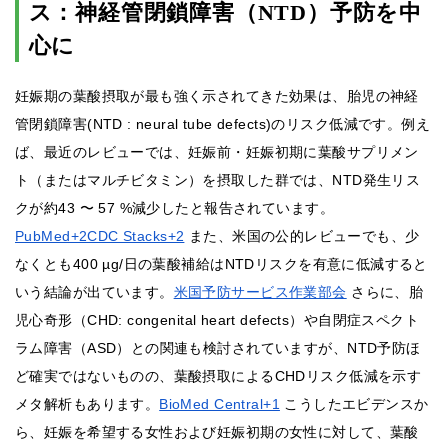
ス：神経管閉鎖障害（NTD）予防を中
心に
妊娠期の葉酸摂取が最も強く示されてきた効果は、胎児の神経
管閉鎖障害(NTD : neural tube defects)のリスク低減です。例え
ば、最近のレビューでは、妊娠前・妊娠初期に葉酸サプリメン
ト（またはマルチビタミン）を摂取した群では、NTD発生リス
クが約43 〜 57 %減少したと報告されています。
PubMed+2CDC Stacks+2
また、米国の公的レビューでも、少
なくとも400 µg/日の葉酸補給はNTDリスクを有意に低減すると
いう結論が出ています。
米国予防サービス作業部会
さらに、胎
児心奇形（CHD: congenital heart defects）や自閉症スペクト
ラム障害（ASD）との関連も検討されていますが、NTD予防ほ
ど確実ではないものの、葉酸摂取によるCHDリスク低減を示す
メタ解析もあります。
BioMed Central+1
こうしたエビデンスか
ら、妊娠を希望する女性および妊娠初期の女性に対して、葉酸