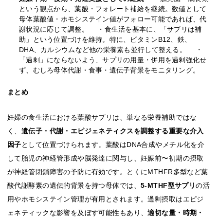
という観点から、葉酸・フォレート補給を継続。数値として
母体葉酸値・ホモシステイン値がフォロー可能であれば、代
謝状況に応じて調整。 ・食生活を基本に、「サプリは補
助」という位置づけを維持。特に、ビタミンB12、鉄、
DHA、カルシウムなど他の栄養素も並行して整える。 ・
「過剰」にならないよう、サプリの用量・併用を過剰強化せ
ず、むしろ母体代謝・食事・遺伝子背景をモニタリング。
まとめ
妊婦の食生活における葉酸サプリは、単なる栄養補助ではな
く、
遺伝子・代謝・エピジェネティクスを調整する重要な介入
因子
として位置づけられます。葉酸はDNA合成やメチル化を介
して胎児の神経管形成や脳発達に関与し、妊娠前〜初期の摂取
が神経管閉鎖障害の予防に有効です。とくにMTHFR多型など葉
酸代謝酵素の遺伝的背景を持つ母体では、
5-MTHF型サプリ
の活
用やホモシステイン管理が有用とされます。過剰摂取はエピジ
ェネティックな影響を及ぼす可能性もあり、
適切な量・時期・