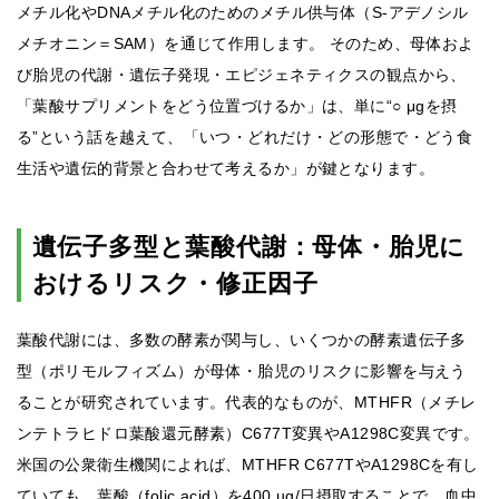
メチル化やDNAメチル化のためのメチル供与体（S-アデノシル
メチオニン＝SAM）を通じて作用します。 そのため、母体およ
び胎児の代謝・遺伝子発現・エピジェネティクスの観点から、
「葉酸サプリメントをどう位置づけるか」は、単に“○ μgを摂
る”という話を越えて、「いつ・どれだけ・どの形態で・どう食
生活や遺伝的背景と合わせて考えるか」が鍵となります。
遺伝子多型と葉酸代謝：母体・胎児に
おけるリスク・修正因子
葉酸代謝には、多数の酵素が関与し、いくつかの酵素遺伝子多
型（ポリモルフィズム）が母体・胎児のリスクに影響を与えう
ることが研究されています。代表的なものが、MTHFR（メチレ
ンテトラヒドロ葉酸還元酵素）C677T変異やA1298C変異です。
米国の公衆衛生機関によれば、MTHFR C677TやA1298Cを有し
ていても、葉酸（folic acid）を400 µg/日摂取することで、血中