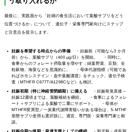
う取り入れるか
最後に、実践面から「妊婦の食生活において葉酸サプリをどう
位置づけるか」について、遺伝子・栄養専門家向けにステップ
と注意点を提示します。
妊娠を希望する時点からの準備
・妊娠前（可能なら3 か月
前）から、葉酸サプリ（400 µg/日）を開始。 ・同時に、
食事からのフォレート摂取量を増やす：緑葉野菜、豆類、全
粒穀物、海藻などを意識的に。 ・母体代謝指標（可能であ
ればホモシステイン・血中葉酸濃度）をチェック。遺伝子検
査（MTHFR C677T/A1298Cなど）も検討。
妊娠初期（特に神経管閉鎖期）に備える
・妊娠発覚直後～
妊娠12週頃までは、葉酸補給を継続。 ・食事によるフォレ
ート＋サプリによる葉酸で二重にサポート。 ・母体が
MTHFR変異型／一炭素代謝障害疑いがある場合は、5-MTHF
形態サプリ使用も選択肢に。適宜、専門医・栄養専門家と相
談。
妊娠中期〜後期：発達支援としての継続
・胎児脳・成長期