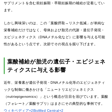
サプリメントを含む前妊娠期・早期妊娠期の補給が定着してい
ます。
しかし興味深いのは、この「葉酸摂取→リスク低減」が単純な
栄養補給だけではなく、母体および胎児の代謝・遺伝子発現・
エピジェネティクス（DNAメチル化など）に影響を与える可能
性があるという点です。次節でその視点を掘り下げます。
葉酸補給が胎児の遺伝子・エピジェネ
ティクスに与える影響
近年、栄養素が遺伝子発現・DNAメチル化等のエピジェネティ
ックな制御に働きかける「ニュートリエピジェネミクス
（nutriepigenomics）」という概念が注目を浴びています。葉酸
（フォレート／葉酸サプリ）はまさにその典型的な事例です。
ウィキペディア+2BioMed Central+2