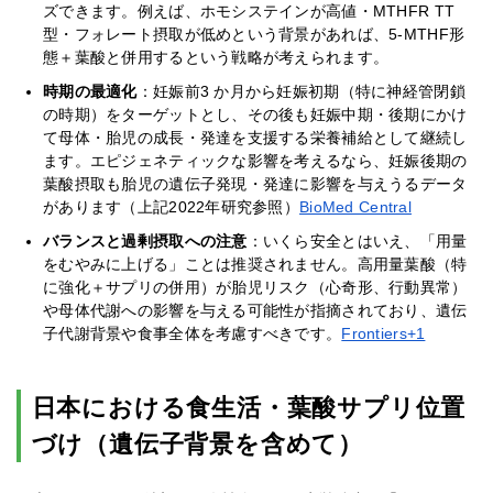
ズできます。例えば、ホモシステインが高値・MTHFR TT
型・フォレート摂取が低めという背景があれば、5-MTHF形
態＋葉酸と併用するという戦略が考えられます。
時期の最適化
：妊娠前3 か月から妊娠初期（特に神経管閉鎖
の時期）をターゲットとし、その後も妊娠中期・後期にかけ
て母体・胎児の成長・発達を支援する栄養補給として継続し
ます。エピジェネティックな影響を考えるなら、妊娠後期の
葉酸摂取も胎児の遺伝子発現・発達に影響を与えうるデータ
があります（上記2022年研究参照）
BioMed Central
バランスと過剰摂取への注意
：いくら安全とはいえ、「用量
をむやみに上げる」ことは推奨されません。高用量葉酸（特
に強化＋サプリの併用）が胎児リスク（心奇形、行動異常）
や母体代謝への影響を与える可能性が指摘されており、遺伝
子代謝背景や食事全体を考慮すべきです。
Frontiers+1
日本における食生活・葉酸サプリ位置
づけ（遺伝子背景を含めて）