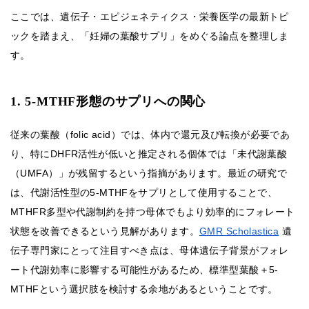
ここでは、遺伝子・エピジェネティクス・栄養医学の最新トピ
ックを踏まえ、「妊婦の葉酸サプリ」をめぐる論点を整理しま
す。
1. 5-MTHF形態のサプリへの関心
従来の葉酸（folic acid）では、体内で還元及び転換が必要であ
り、特にDHFR活性が低いと推定される個体では「未代謝葉酸
（UMFA）」が残留するという指摘があります。最近の研究で
は、代謝活性型の5-MTHFをサプリとして使用することで、
MTHFR多型や代謝制約を持つ母体でもより効率的にフォレート
状態を改善できるという見解があります。
GMR Scholastica
遺
伝子専門家にとって注目すべき点は、母体遺伝子背景がフォレ
ート代謝効率に影響する可能性があるため、標準型葉酸＋5-
MTHFという選択肢を検討する余地があるということです。