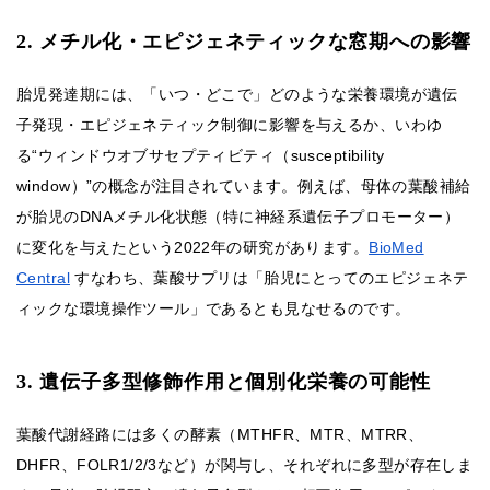
2. メチル化・エピジェネティックな窓期への影響
胎児発達期には、「いつ・どこで」どのような栄養環境が遺伝
子発現・エピジェネティック制御に影響を与えるか、いわゆ
る“ウィンドウオブサセプティビティ（susceptibility
window）”の概念が注目されています。例えば、母体の葉酸補給
が胎児のDNAメチル化状態（特に神経系遺伝子プロモーター）
に変化を与えたという2022年の研究があります。
BioMed
Central
すなわち、葉酸サプリは「胎児にとってのエピジェネテ
ィックな環境操作ツール」であるとも見なせるのです。
3. 遺伝子多型修飾作用と個別化栄養の可能性
葉酸代謝経路には多くの酵素（MTHFR、MTR、MTRR、
DHFR、FOLR1/2/3など）が関与し、それぞれに多型が存在しま