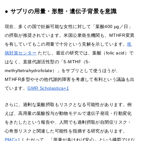
● サプリの用量・形態・遺伝子背景を意識
現在、多くの国で妊娠可能な女性に対して「葉酸400 µg／日」
の摂取が推奨されています。米国公衆衛生機関も、MTHFR変異
を有していてもこの用量で十分という見解を示しています。
疾
病対策センター
ただし、最近の研究では、葉酸（folic acid）で
はなく、直接代謝活性型の「5-MTHF（5-
methyltetrahydrofolate）」をサプリとして使うほうが、
MTHFR多型やその他代謝的障害を考慮して有利という議論も出
ています。
GMR Scholastica+1
さらに、過剰な葉酸摂取もリスクとなる可能性があります。例
えば、高用量の葉酸投与が動物モデルで遺伝子発現・行動変化
をきたしたという報告や、人間でも過剰摂取が自閉症リスク・
心奇形リスクと関連した可能性を指摘する研究があります。
PMC+1
したがって、「用量が多ければ安心」という構図ではな