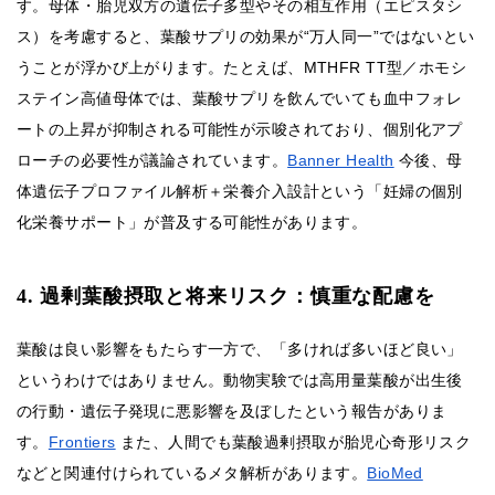
す。母体・胎児双方の遺伝子多型やその相互作用（エピスタシ
ス）を考慮すると、葉酸サプリの効果が“万人同一”ではないとい
うことが浮かび上がります。たとえば、MTHFR TT型／ホモシ
ステイン高値母体では、葉酸サプリを飲んでいても血中フォレ
ートの上昇が抑制される可能性が示唆されており、個別化アプ
ローチの必要性が議論されています。
Banner Health
今後、母
体遺伝子プロファイル解析＋栄養介入設計という「妊婦の個別
化栄養サポート」が普及する可能性があります。
4. 過剰葉酸摂取と将来リスク：慎重な配慮を
葉酸は良い影響をもたらす一方で、「多ければ多いほど良い」
というわけではありません。動物実験では高用量葉酸が出生後
の行動・遺伝子発現に悪影響を及ぼしたという報告がありま
す。
Frontiers
また、人間でも葉酸過剰摂取が胎児心奇形リスク
などと関連付けられているメタ解析があります。
BioMed