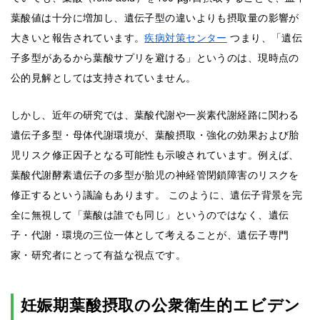
葉酸値は十分に増加し、遺伝子型の違いよりも摂取量の影響が
大きいと報告されています。
疾病対策センター
つまり、「遺伝
子多型があるから葉酸サプリを避ける」というのは、現時点の
公的見解としては支持されていません。
しかし、近年の研究では、葉酸代謝や一炭素代謝経路に関わる
遺伝子多型・母体代謝環境が、葉酸摂取・強化の効果および胎
児リスク修正因子となる可能性も示唆されています。例えば、
葉酸代謝酵素遺伝子の多型が胎児の神経管閉鎖障害のリスクを
修正するという議論もあります。 このように、遺伝子背景を完
全に無視して「葉酸は誰でも同じ」というのではなく、遺伝
子・代謝・環境の三位一体として考えることが、遺伝子専門
家・研究者にとって有益な視点です。
妊娠期葉酸摂取の公衆衛生的エビデン