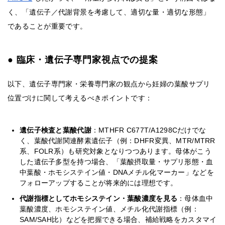
く、「遺伝子／代謝背景を考慮して、適切な量・適切な形態」
であることが重要です。
● 臨床・遺伝子専門家視点での提案
以下、遺伝子専門家・栄養専門家の観点から妊婦の葉酸サプリ
位置づけに関して考えるべきポイントです：
遺伝子検査と葉酸代謝
：MTHFR C677T/A1298Cだけでな
く、葉酸代謝関連酵素遺伝子（例：DHFR変異、MTR/MTRR
系、FOLR系）も研究対象となりつつあります。母体がこう
した遺伝子多型を持つ場合、「葉酸摂取量・サプリ形態・血
中葉酸・ホモシステイン値・DNAメチル化マーカー」などを
フォローアップすることが将来的には理想です。
代謝指標としてホモシステイン・葉酸濃度を見る
：母体血中
葉酸濃度、ホモシステイン値、メチル化代謝指標（例：
SAM/SAH比）などを把握できる場合、補給戦略をカスタマイ