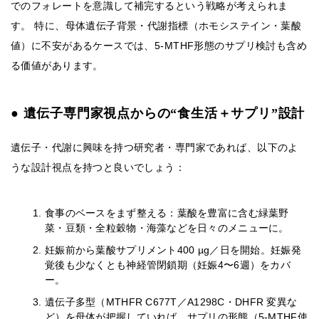
でのフォレートを意識して補完するという戦略が考えられま
す。 特に、母体遺伝子背景・代謝指標（ホモシステイン・葉酸
値）に不安があるケースでは、5-MTHF形態のサプリ検討も含め
る価値があります。
● 遺伝子専門家視点からの“食生活＋サプリ”設計
遺伝子・代謝に興味を持つ研究者・専門家であれば、以下のよ
うな設計視点を持つと良いでしょう：
食事のベースをまず整える：葉酸を豊富に含む緑葉野
菜・豆類・全粒穀物・海藻などを日々のメニューに。
妊娠前から葉酸サプリメント400 µg／日を開始。妊娠発
覚後も少なくとも神経管閉鎖期（妊娠4〜6週）をカバ
ー。
遺伝子多型（MTHFR C677T／A1298C・DHFR 変異な
ど）を母体が把握していれば、サプリの形態（5-MTHF使