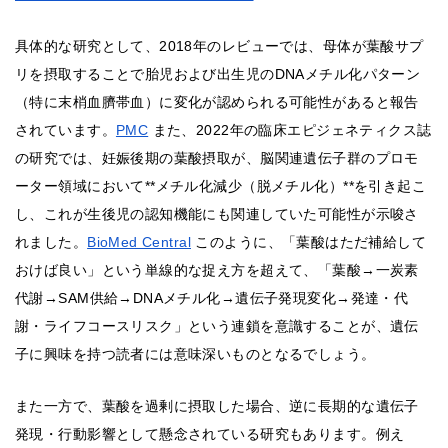
具体的な研究として、2018年のレビューでは、母体が葉酸サプ
リを摂取することで胎児および出生児のDNAメチル化パターン
（特に末梢血臍帯血）に変化が認められる可能性があると報告
されています。
PMC
また、2022年の臨床エピジェネティクス誌
の研究では、妊娠後期の葉酸摂取が、脳関連遺伝子群のプロモ
ーター領域において**メチル化減少（脱メチル化）**を引き起こ
し、これが生後児の認知機能にも関連していた可能性が示唆さ
れました。
BioMed Central
このように、「葉酸はただ補給して
おけば良い」という単線的な捉え方を超えて、「葉酸→一炭素
代謝→SAM供給→DNAメチル化→遺伝子発現変化→発達・代
謝・ライフコースリスク」という連鎖を意識することが、遺伝
子に興味を持つ読者には意味深いものとなるでしょう。
また一方で、葉酸を過剰に摂取した場合、逆に長期的な遺伝子
発現・行動影響として懸念されている研究もあります。例え