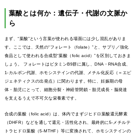
葉酸とは何か：遺伝子・代謝の文脈か
ら
まず、“葉酸”という言葉が使われる場面には少し混乱がありま
す。ここでは、天然の“フォレート（folate）”と、サプリ／強化
食品として使われる合成型“葉酸（folic acid）”を区別しておきま
しょう。 フォレートはビタミンB9群に属し、DNA・RNA合成、
1-カルボン代謝、ホモシステインの代謝、メチル化反応（＝エピ
ジェネティクスの出発点）に関わります。特に、妊娠期の母
体・胎児にとって、細胞分裂・神経管閉鎖・胎児成長・脳発達
を支えるうえで不可欠な栄養素です。
合成の葉酸（folic acid）は、体内でまずジヒドロ葉酸還元酵素
（DHFR）などを通して還元・活性化され、最終的に5-メチルテ
トラヒドロ葉酸（5-MTHF）等に変換されて、ホモシステインの