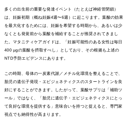
多くの出生前の重要な発達イベント（たとえば神経管閉鎖）
は、妊娠初期（概ね妊娠4週〜6週）に起こります。葉酸の効果
を最大化するためには、妊娠を希望する時期から、あるいは少
なくとも発覚前から葉酸を補給することが推奨されてきまし
た。マタニティケアガイドは、「妊娠可能性のある女性は毎日
400 µgの葉酸を摂取すべし」としており、その根拠も上述の
NTD予防エビデンスにあります。
この時期、母体の一炭素代謝／メチル化環境を整えることで、
胎児の遺伝子発現・エピジェネティクスのスタートラインを良
好にすることができます。したがって、葉酸サプリは「補助ツ
ール」ではなく、「胎児に遺伝子・エピジェネティクスにとっ
て良好な環境を提供する」意味合いを持つと捉えると、専門家
視点でも納得性が高まります。