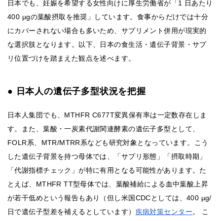
日本でも、妊娠を希望する女性向けに厚生労働省が「1 日あたり
400 µgの葉酸摂取を推奨」しています。食事からだけでは十分
にカバーされない場合も多いため、サプリメント併用が現実的
な選択肢となります。以下、日本の食生活・遺伝子背景・サプ
リ位置づけを踏まえた観点を述べます。
● 日本人の遺伝子多型状況を把握
日本人集団でも、MTHFR C677T変異保有率は一定数存在しま
す。また、葉酸・一炭素代謝関連酵素の遺伝子多型として、
FOLR系、MTR/MTRR系なども研究対象となっています。こう
した遺伝子背景を持つ母体では、「サプリ形態」「摂取時期」
「代謝指標チェック」が特に有用となる可能性があります。た
とえば、MTHFR TT型母体では、葉酸補給による血中葉酸上昇
が若干低めという報告もあり（但し米国CDCとしては、400 µg/
日で遺伝子型差を補えるとしています）
疾病対策センター
。 こ