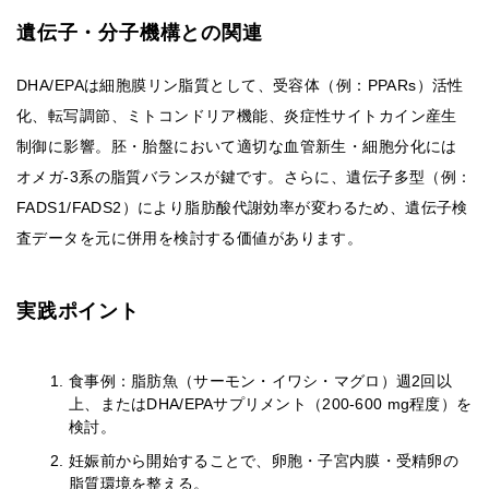
遺伝子・分子機構との関連
DHA/EPAは細胞膜リン脂質として、受容体（例：PPARs）活性
化、転写調節、ミトコンドリア機能、炎症性サイトカイン産生
制御に影響。胚・胎盤において適切な血管新生・細胞分化には
オメガ-3系の脂質バランスが鍵です。さらに、遺伝子多型（例：
FADS1/FADS2）により脂肪酸代謝効率が変わるため、遺伝子検
査データを元に併用を検討する価値があります。
実践ポイント
食事例：脂肪魚（サーモン・イワシ・マグロ）週2回以
上、またはDHA/EPAサプリメント（200-600 mg程度）を
検討。
妊娠前から開始することで、卵胞・子宮内膜・受精卵の
脂質環境を整える。