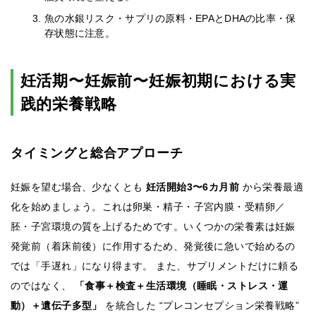
魚の水銀リスク・サプリの原料・EPAとDHAの比率・保
存状態に注意。
妊活期〜妊娠前〜妊娠初期における実
践的栄養戦略
タイミングと総合アプローチ
妊娠を望む場合、少なくとも
妊活開始3〜6カ月前
から栄養最適
化を始めましょう。これは卵巣・精子・子宮内膜・受精卵／
胚・子宮環境の質を上げるためです。いくつかの栄養素は妊娠
発覚前（着床前後）に作用するため、発覚後に急いで始めるの
では「手遅れ」になり得ます。 また、サプリメントだけに頼る
のではなく、
「食事＋検査＋生活環境（睡眠・ストレス・運
動）＋遺伝子多型」
を統合した “プレコンセプション栄養戦略”