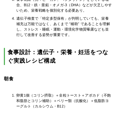
合、B12・鉄・亜鉛・オメガ-3（DHA）などが欠乏しやす
いため、栄養戦略を個別化する必要あり。
遺伝子検査で「特定多型保有」が判明していても、栄養
補充は万能ではなく、あくまで “補助” であることを理解
し、ストレス・睡眠・運動・環境化学物質曝露なども並
行して改善する姿勢が重要です。
食事設計：遺伝子・栄養・妊活をつな
ぐ実践レシピ構成
朝食
卵黄1個（コリン摂取）＋全粒トースト＋アボカド（不飽
和脂肪とコリン補助）＋ベリー類（抗酸化）＋低脂肪ヨ
ーグルト（カルシウム・B12）