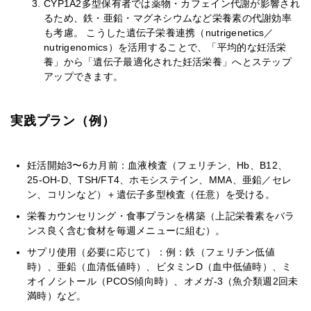
CYP1A2多型保有者では薬物・カフェイン代謝が影響され
るため、鉄・亜鉛・マグネシウムなど栄養素の代謝効率
も考慮。 こうした遺伝子栄養連携（nutrigenetics／
nutrigenomics）を活用することで、「平均的な妊活栄
養」から「遺伝子最適化された妊活栄養」へとステップ
アップできます。
実践プラン（例）
妊活開始3〜6カ月前：血液検査（フェリチン、Hb、B12、
25-OH-D、TSH/FT4、ホモシステイン、MMA、亜鉛／セレ
ン、コリンなど）＋遺伝子多型検査（任意）を受ける。
栄養カウンセリング・食事プランを構築（上記栄養素をバラ
ンス良く含む食材を毎週メニューに組む）。
サプリ使用（必要に応じて）：例：鉄（フェリチン低値
時）、亜鉛（血清低値時）、ビタミンD（血中低値時）、ミ
オイノシトール（PCOS傾向時）、オメガ-3（魚介類週2回未
満時）など。