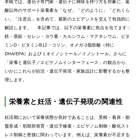
本稿では、遺伝子専門家・遺伝子に興味を持つ方を対象に、葉
酸以外のサポート栄養素を「なぜ」「どのように」「どれくら
い」「注意点」を含めて、最新のエビデンスを交えて包括的に
解説します。 本記事では、以下の栄養素に焦点を当てます：
鉄・亜鉛・セレン・ヨウ素・カルシウム・マグネシウム、ビタ
ミンD・ビタミンB12・コリン、オメガ-3脂肪酸（特に
DHA/EPA）およびミオイノシトール／イノシトール。さらに
「栄養と遺伝子／エピゲノムインターフェース」の観点から、
いかにこれらが妊活・遺伝子発現・家族設計に影響するかも整
理します。
栄養素と妊活・遺伝子発現の関連性
妊活期において栄養状態が良好であることは、受精・着床・胎
盤形成・初期胚発育・遺伝子修復・エピゲノム制御・酸化スト
レス制御と密接に関わっています。例えば、栄養素が不足する