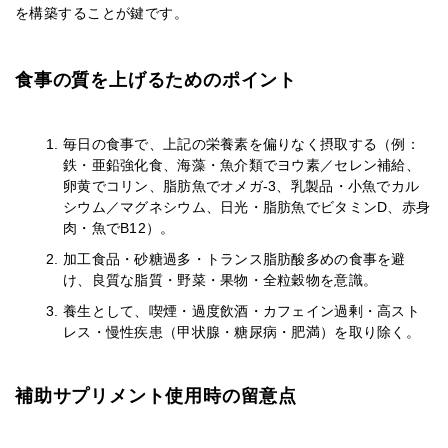
を構築することが鍵です。
食事の質を上げるためのポイント
毎日の食事で、上記の栄養素を偏りなく摂取する（例：
鉄・亜鉛強化食、海藻・魚介類でヨウ素／セレン補給、
卵黄でコリン、脂肪魚でオメガ-3、乳製品・小魚でカル
シウム／マグネシウム、日光・脂肪魚でビタミンD、赤身
肉・魚でB12）。
加工食品・砂糖過多・トランス脂肪酸多めの食事を避
け、良質な脂質・野菜・果物・全粒穀物を意識。
養生として、喫煙・過度飲酒・カフェイン過剰・高スト
レス・慢性疾患（甲状腺・糖尿病・肥満）を取り除く。
補助サプリメント使用時の留意点