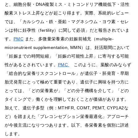
と、細胞分裂・DNA複製ミス・ミトコンドリア機能低下・活性
酸素ストレス上昇などが起こり得ます。実際、系統的レビュー
では、「カルシウム・鉄・亜鉛・マグネシウム・ヨウ素・セレ
ンは特に妊孕性（fertility）に関して必須」だと報告されていま
す。
PMC
また、多微量栄養素の妊娠前補充（multiple-
micronutrient supplementation, MMN）は、妊活期間において
「妊娠までの時間短縮」「妊娠の可能性上昇」に寄与する可能
性があるとされています。
PMC
このように、葉酸のみならず
「総合的な栄養リスクコントロール」が遺伝子・胚発育・早期
胎児発育にとって極めて重要であり、遺伝子に興味を持つ方に
とっては、「どの栄養素が」「どの分子機構を介して」「どの
タイミングで」働くかを理解しておくことが価値があります。
加えて、遺伝子多型（例：MTHFR, COMT, PEMT, CYP1A2な
ど）を踏まえた「プレコンセプション栄養最適化」アプローチ
が今後主流になりつつあります。以下、各栄養素を個別に詳述
します。