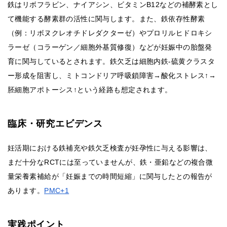
鉄はリボフラビン、ナイアシン、ビタミンB12などの補酵素とし
て機能する酵素群の活性に関与します。また、鉄依存性酵素
（例：リボヌクレオチドレダクターゼ）やプロリルヒドロキシ
ラーゼ（コラーゲン／細胞外基質修復）などが妊娠中の胎盤発
育に関与しているとされます。鉄欠乏は細胞内鉄-硫黄クラスタ
ー形成を阻害し、ミトコンドリア呼吸鎖障害→酸化ストレス↑→
胚細胞アポトーシス↑という経路も想定されます。
臨床・研究エビデンス
妊活期における鉄補充や鉄欠乏検査が妊孕性に与える影響は、
まだ十分なRCTには至っていませんが、鉄・亜鉛などの複合微
量栄養素補給が「妊娠までの時間短縮」に関与したとの報告が
あります。
PMC+1
実践ポイント