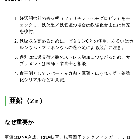
妊活開始前の鉄状態（フェリチン・ヘモグロビン）をチ
ェックし、鉄欠乏／鉄低値の場合は鉄強化食または補充
を検討。
鉄吸収を高めるために、ビタミンCとの併用、あるいはカ
ルシウム・マグネシウムの過不足による競合に注意。
過剰は鉄過負荷／酸化ストレス増加につながるため、サ
プリメントは医師・栄養士と相談。
食事例としてレバー・赤身肉・豆類・ほうれん草・鉄強
化シリアルなどを意識。
亜鉛（Zn）
なぜ重要か
亜鉛はDNA合成、RNA転写、転写因子ジンクフィンガー、テロ