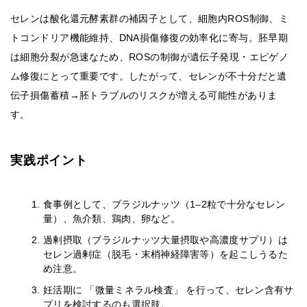
セレンは酸化還元酵素群の補因子として、細胞内ROS制御、ミ
トコンドリア機能維持、DNA損傷修復の効率化に寄与。胚早期
は細胞分裂が急速なため、ROSの制御が遺伝子発現・エピゲノ
ム修復にとって重要です。したがって、セレンが不十分だと遺
伝子損傷蓄積→胚トラブルのリスクが増える可能性がありま
す。
実践ポイント
食事例として、ブラジルナッツ（1–2粒で十分なセレン
量）、魚介類、鶏肉、卵など。
過剰摂取（ブラジルナッツ大量摂取や高濃度サプリ）は
セレン過剰症（脱毛・末梢神経障害等）を起こしうるた
め注意。
妊活期に 「微量ミネラル検査」 を行って、セレン含有サ
プリを検討するのも選択肢。