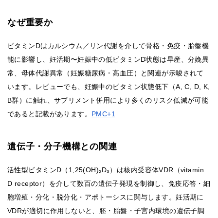
なぜ重要か
ビタミンDはカルシウム／リン代謝を介して骨格・免疫・胎盤機
能に影響し、妊活期〜妊娠中の低ビタミンD状態は早産、分娩異
常、母体代謝異常（妊娠糖尿病・高血圧）と関連が示唆されて
います。レビューでも、妊娠中のビタミン状態低下（A, C, D, K,
B群）に触れ、サプリメント併用により多くのリスク低減が可能
であると記載があります。
PMC+1
遺伝子・分子機構との関連
活性型ビタミンD（1,25(OH)₂D₃）は核内受容体VDR（vitamin
D receptor）を介して数百の遺伝子発現を制御し、免疫応答・細
胞増殖・分化・脱分化・アポトーシスに関与します。妊活期に
VDRが適切に作用しないと、胚・胎盤・子宮内環境の遺伝子調