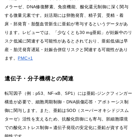
メラーゼ、DNA修復酵素、免疫機能、酸化還元制御に深く関与
する微量元素です。妊活期には卵胞発育、精子質、受精・着
床・胚発育・胎盤血管新生に亜鉛が寄与するというデータがあ
ります。レビューでは、「少なくとも30 mg亜鉛」が妊娠中のリ
スク低減に関連する可能性があるとされており、亜鉛低値は早
産・胎児発育遅延・妊娠合併症リスクと関連する可能性があり
ます。
PMC+1
遺伝子・分子機構との関連
転写因子（例：p53、NF-κB、SP1）には亜鉛-ジンクフィンガー
構造が必要で、細胞周期制御・DNA損傷応答・アポトーシス制
御に関与します。また、亜鉛はSOD（スーパーオキシドジスム
ターゼ）活性を支えるため、抗酸化防御にも寄与。胚細胞環境
での酸化ストレス制御＝遺伝子発現の安定化に亜鉛が資する可
能性です。