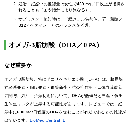
妊活・妊娠中の推奨量は女性で450 mg／日以上が指摘さ
れることも（国や指針により異なる）。
サプリメント検討時は、「総メチル供与体」群（葉酸／
B12／ベタイン）とのバランスを考慮。
オメガ-3脂肪酸（DHA／EPA）
なぜ重要か
オメガ-3脂肪酸、特にドコサヘキサエン酸（DHA）は、胎児脳
神経系発達・網膜発達・血管新生・抗炎症作用・母体血流改善
に関与。妊活・妊娠初期において、DHAが低値だと早産・低出
生体重リスクが上昇する可能性があります。レビューでは、妊
娠中に600 mg/日程度のDHAを含むことが有効であるとの推奨が
出ています。
BioMed Central+1