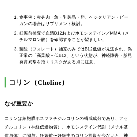
食事例：赤身肉・魚・乳製品・卵。ベジタリアン・ビー
ガンの場合はサプリメント検討。
妊娠前検査で血清B12およびホモシステイン／MMA（メ
チルマロン酸）を確認することが望ましい。
葉酸（フォレート）補充のみではB12低値が見逃され、偽
正常の「高葉酸＋低B12」という状態が、神経障害・胎児
発育異常を招くリスクがある点に注意。
コリン（Choline）
なぜ重要か
コリンは細胞膜ホスファチジルコリンの構成成分であり、アセ
チルコリン（神経伝達物質）、ホモシステイン代謝（メチル基
供与体）に関与。妊娠前〜妊娠中のコリン摂取が少ないと、神