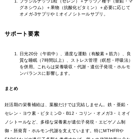
ブラジルナッツ1粒（セレン）＋ナッツ／種子（亜鉛・マ
グネシウム）＋果物（抗酸化ビタミン）＋必要に応じて
オメガ-3サプリやミオイノシトールサプリ。
サポート要素
日光20分（午前中）、適度な運動（有酸素＋筋力）、良
質な睡眠（7時間以上）、ストレス管理（瞑想・呼吸法）
を併用。これらは栄養吸収・代謝・遺伝子発現・ホルモ
ンバランスに影響します。
まとめ
妊活期の栄養補給は、葉酸だけでは完結しません。鉄・亜鉛・
セレン・ヨウ素・ビタミンD・B12・コリン・オメガ3・ミオイ
ノシトールなど、多様な栄養素が遺伝子発現・エピゲノム制
御・胚発育・ホルモン代謝を支えています。特にMTHFRや