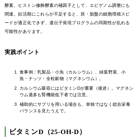
酵素、ヒストン修飾酵素の補因子として、エピゲノム調整にも
関連。妊活期にこれらが不足すると、胚・胎盤の細胞増殖スピ
ードが適正化できず、遺伝子発現プログラムの同期性が乱れる
可能性があります。
実践ポイント
食事例：乳製品・小魚（カルシウム）、緑葉野菜、小
魚・ナッツ・全粒穀物（マグネシウム）。
カルシウム吸収にはビタミンDが重要（後述）。マグネシ
ウム過多も腎機能低下者では注意。
補助的にサプリを用いる場合も、単独ではなく総合栄養
バランスを見たうえで。
ビタミンD（25-OH-D）