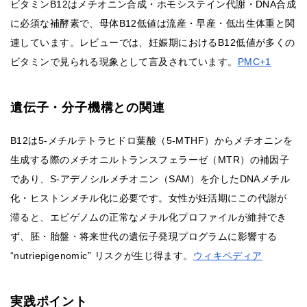
ビタミンB12はメチオニン合成・ホモシステイン代謝・DNA合成
に必須な補酵素で、母体B12低値は流産・早産・低出生体重と関
連しています。レビューでは、妊娠期におけるB12低値が多くの
ビタミンで見られる現象として言及されています。
PMC+1
遺伝子・分子機構との関連
B12は5-メチルテトラヒドロ葉酸（5-MTHF）からメチオニンを
生成する際のメチオニルトランスフェラーゼ（MTR）の補因子
であり、S-アデノシルメチオニン（SAM）を介したDNAメチル
化・ヒストンメチル化に必要です。女性が妊活期にこの代謝が
滞ると、エピゲノムの正常なメチル化プロファイルが維持でき
ず、胚・胎盤・将来世代の遺伝子発現プログラムに影響する
“nutriepigenomic” リスクが生じ得ます。
ウィキペディア
実践ポイント