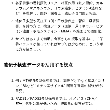
各栄養素の過剰摂取リスク・相互作用（鉄／亜鉛、カル
シウム／マグネシウム、ヨウ素過多、ビタミンA過剰な
ど）を理解し、医師・栄養士・遺伝子専門医と相談。
遺伝子多型や既往症（例：甲状腺疾患・腎症・吸収障
害）を持つ方は、検査データ（血液・尿ミネラル・ビタ
ミン濃度・ホモシステイン・MMA）を踏まえて個別化。
サプリはあくまで補助。食事からの摂取を基本に、「栄
養バランスが整っていればサプリは少なめに」という考
え方が望ましい。
遺伝子検査データを活用する視点
例：MTHFR多型保有者では、葉酸だけでなくB12／コリ
ン／B6など “メチル基サイクル” 関連栄養素の補強が特に
重要。
FADS1／FADS2多型保有者では、オメガ-3（DHA／
EPA）代謝効率が低いため、摂取量の調整が有効。