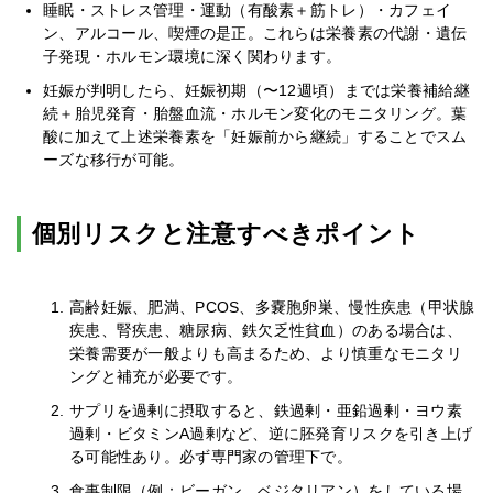
睡眠・ストレス管理・運動（有酸素＋筋トレ）・カフェイ
ン、アルコール、喫煙の是正。これらは栄養素の代謝・遺伝
子発現・ホルモン環境に深く関わります。
妊娠が判明したら、妊娠初期（〜12週頃）までは栄養補給継
続＋胎児発育・胎盤血流・ホルモン変化のモニタリング。葉
酸に加えて上述栄養素を「妊娠前から継続」することでスム
ーズな移行が可能。
個別リスクと注意すべきポイント
高齢妊娠、肥満、PCOS、多嚢胞卵巣、慢性疾患（甲状腺
疾患、腎疾患、糖尿病、鉄欠乏性貧血）のある場合は、
栄養需要が一般よりも高まるため、より慎重なモニタリ
ングと補充が必要です。
サプリを過剰に摂取すると、鉄過剰・亜鉛過剰・ヨウ素
過剰・ビタミンA過剰など、逆に胚発育リスクを引き上げ
る可能性あり。必ず専門家の管理下で。
食事制限（例：ビーガン、ベジタリアン）をしている場