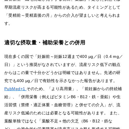
早期流産リスクが高まる可能性があるため、タイミングとして
「受精前～受精直後の月」からの介入が望ましいと考えられま
す。
適切な摂取量・補助栄養との併用
現在多くの国で「妊娠前～妊娠12週まで400 µg／日（0.4 mg／
日）」という推奨がなされていますが、流産リスク低下の観点
からはこの量で十分かどうかは明確ではありません。先述の研
究でも400 μg／日で有効性を示さなかった報告があります。
PubMed+1
そのため、「より高用量」、「前妊娠からの持続補
給」、「併用栄養（例えばビタミンB6・B12・鉄・亜鉛）や生
活習慣（禁煙・適正体重・血糖管理）と併せての介入」が、流
産リスク低減のためには必要となる可能性があります。 また、
葉酸単独ではなく「葉酸不足＋他の欠乏（B6・B12・鉄な