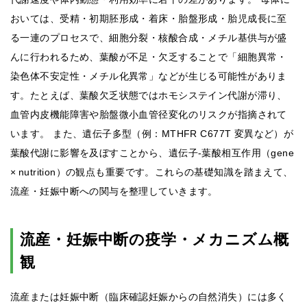
おいては、受精・初期胚形成・着床・胎盤形成・胎児成長に至
る一連のプロセスで、細胞分裂・核酸合成・メチル基供与が盛
んに行われるため、葉酸が不足・欠乏することで「細胞異常・
染色体不安定性・メチル化異常」などが生じる可能性がありま
す。たとえば、葉酸欠乏状態ではホモシステイン代謝が滞り、
血管内皮機能障害や胎盤微小血管径変化のリスクが指摘されて
います。 また、遺伝子多型（例：MTHFR C677T 変異など）が
葉酸代謝に影響を及ぼすことから、遺伝子‐葉酸相互作用（gene
× nutrition）の観点も重要です。これらの基礎知識を踏まえて、
流産・妊娠中断への関与を整理していきます。
流産・妊娠中断の疫学・メカニズム概
観
流産または妊娠中断（臨床確認妊娠からの自然消失）には多く