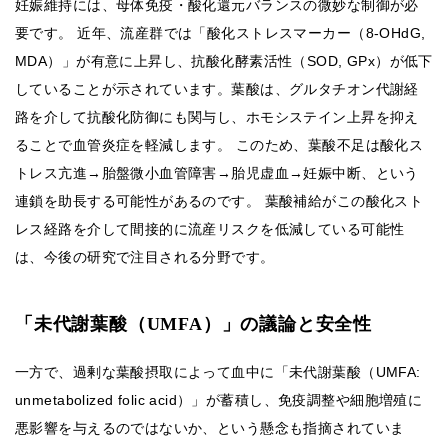
妊娠維持には、母体免疫・酸化還元バランスの微妙な制御が必
要です。 近年、流産群では「酸化ストレスマーカー（8-OHdG,
MDA）」が有意に上昇し、抗酸化酵素活性（SOD, GPx）が低下
していることが示されています。葉酸は、グルタチオン代謝経
路を介して抗酸化防御にも関与し、ホモシステイン上昇を抑え
ることで血管炎症を軽減します。 このため、葉酸不足は酸化ス
トレス亢進→胎盤微小血管障害→胎児虚血→妊娠中断、という
連鎖を助長する可能性があるのです。 葉酸補給がこの酸化スト
レス経路を介して間接的に流産リスクを低減している可能性
は、今後の研究で注目される分野です。
「未代謝葉酸（UMFA）」の議論と安全性
一方で、過剰な葉酸摂取によって血中に「未代謝葉酸（UMFA:
unmetabolized folic acid）」が蓄積し、免疫調整や細胞増殖に
悪影響を与えるのではないか、という懸念も指摘されていま