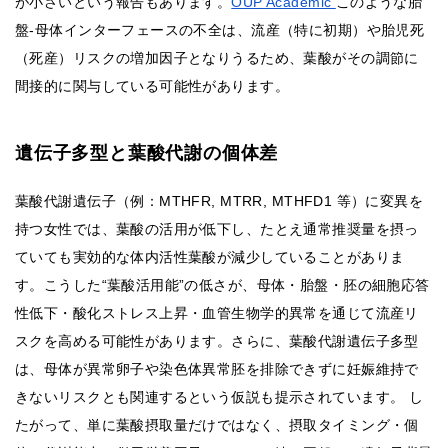
が小さいという報告もあります。
OUP Academic
このような胎
盤‐母体インターフェースの不全は、流産（特に初期）や胎児死
（死産）リスクの増加因子となりうるため、葉酸がその調節に
間接的に関与している可能性があります。
遺伝子多型と葉酸代謝の個体差
葉酸代謝遺伝子（例：MTHFR, MTRR, MTHFD1 等）に変異を
持つ女性では、葉酸の活用が低下し、たとえ通常推奨量を摂っ
ていても実効的な体内活性葉酸が減少していることがありま
す。こうした“葉酸活用能”の低さが、母体・胎盤・胚の細胞応答
性低下・酸化ストレス上昇・血管生物学的異常を通じて流産リ
スクを高める可能性があります。さらに、葉酸代謝遺伝子多型
は、母体が異常卵子や染色体異常胚を排除できずに妊娠維持で
きないリスクとも関連するという仮説も提示されています。 し
たがって、単に葉酸摂取量だけではなく、摂取タイミング・個