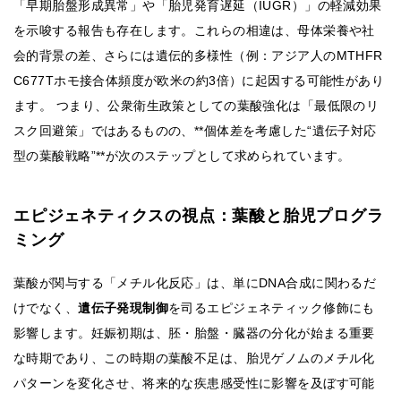
「早期胎盤形成異常」や「胎児発育遅延（IUGR）」の軽減効果
を示唆する報告も存在します。これらの相違は、母体栄養や社
会的背景の差、さらには遺伝的多様性（例：アジア人のMTHFR
C677Tホモ接合体頻度が欧米の約3倍）に起因する可能性があり
ます。 つまり、公衆衛生政策としての葉酸強化は「最低限のリ
スク回避策」ではあるものの、**個体差を考慮した“遺伝子対応
型の葉酸戦略”**が次のステップとして求められています。
エピジェネティクスの視点：葉酸と胎児プログラ
ミング
葉酸が関与する「メチル化反応」は、単にDNA合成に関わるだ
けでなく、
遺伝子発現制御
を司るエピジェネティック修飾にも
影響します。妊娠初期は、胚・胎盤・臓器の分化が始まる重要
な時期であり、この時期の葉酸不足は、胎児ゲノムのメチル化
パターンを変化させ、将来的な疾患感受性に影響を及ぼす可能