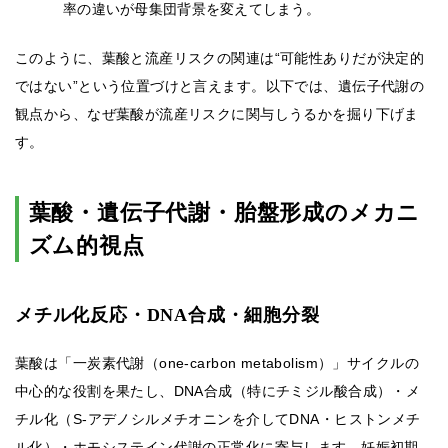
率の違いが母集団背景を変えてしまう。
このように、葉酸と流産リスクの関連は“可能性ありだが決定的
ではない”という位置づけと言えます。以下では、遺伝子代謝の
観点から、なぜ葉酸が流産リスクに関与しうるかを掘り下げま
す。
葉酸・遺伝子代謝・胎盤形成のメカニ
ズム的視点
メチル化反応・DNA合成・細胞分裂
葉酸は「一炭素代謝（one-carbon metabolism）」サイクルの
中心的な役割を果たし、DNA合成（特にチミジル酸合成）・メ
チル化（S-アデノシルメチオニンを介してDNA・ヒストンメチ
ル化）・ホモシステイン代謝の正常化に寄与します。妊娠初期