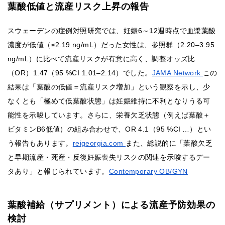
葉酸低値と流産リスク上昇の報告
スウェーデンの症例対照研究では、妊娠6～12週時点で血漿葉酸
濃度が低値（≤2.19 ng/mL）だった女性は、参照群（2.20–3.95
ng/mL）に比べて流産リスクが有意に高く、調整オッズ比
（OR）1.47（95 %CI 1.01–2.14）でした。
JAMA Network
この
結果は「葉酸の低値＝流産リスク増加」という観察を示し、少
なくとも「極めて低葉酸状態」は妊娠維持に不利となりうる可
能性を示唆しています。さらに、栄養欠乏状態（例えば葉酸＋
ビタミンB6低値）の組み合わせで、OR 4.1（95 %CI …）とい
う報告もあります。
reigeorgia.com
また、総説的に「葉酸欠乏
と早期流産・死産・反復妊娠喪失リスクの関連を示唆するデー
タあり」と報じられています。
Contemporary OB/GYN
葉酸補給（サプリメント）による流産予防効果の
検討