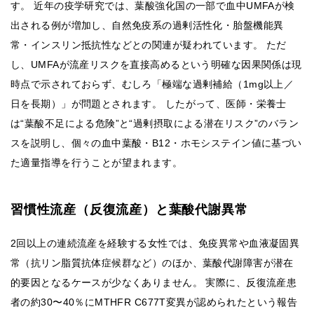
す。 近年の疫学研究では、葉酸強化国の一部で血中UMFAが検
出される例が増加し、自然免疫系の過剰活性化・胎盤機能異
常・インスリン抵抗性などとの関連が疑われています。 ただ
し、UMFAが流産リスクを直接高めるという明確な因果関係は現
時点で示されておらず、むしろ「極端な過剰補給（1mg以上／
日を長期）」が問題とされます。 したがって、医師・栄養士
は“葉酸不足による危険”と“過剰摂取による潜在リスク”のバラン
スを説明し、個々の血中葉酸・B12・ホモシステイン値に基づい
た適量指導を行うことが望まれます。
習慣性流産（反復流産）と葉酸代謝異常
2回以上の連続流産を経験する女性では、免疫異常や血液凝固異
常（抗リン脂質抗体症候群など）のほか、葉酸代謝障害が潜在
的要因となるケースが少なくありません。 実際に、反復流産患
者の約30〜40％にMTHFR C677T変異が認められたという報告