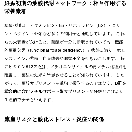
妊娠初期の葉酸代謝ネットワーク：相互作用する
栄養素群
葉酸代謝は、ビタミンB12・B6・リボフラビン（B2）・コリ
ン・ベタイン・亜鉛など多くの補因子と連動しています。 これ
らの栄養素が欠けると、葉酸が十分に摂取されていても「機能
的葉酸欠乏（functional folate deficiency）」状態に陥り、ホモ
システインが蓄積、血管障害や胎盤不全を引き起こします。 特
にビタミンB12欠乏は、メチオニンサイクルの再メチル化経路を
阻害し、葉酸の効果を半減させることが知られています。 した
がって、葉酸サプリメントを単独で摂取するのではなく、
B群を
総合的に含むメチルサポート型サプリメント
が妊娠期にはより
生理的で安全といえます。
流産リスクと酸化ストレス・炎症の関係