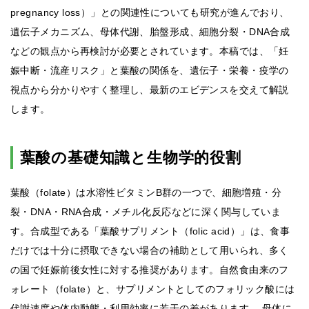
pregnancy loss）」との関連性についても研究が進んでおり、
遺伝子メカニズム、母体代謝、胎盤形成、細胞分裂・DNA合成
などの観点から再検討が必要とされています。本稿では、「妊
娠中断・流産リスク」と葉酸の関係を、遺伝子・栄養・疫学の
視点から分かりやすく整理し、最新のエビデンスを交えて解説
します。
葉酸の基礎知識と生物学的役割
葉酸（folate）は水溶性ビタミンB群の一つで、細胞増殖・分
裂・DNA・RNA合成・メチル化反応などに深く関与していま
す。合成型である「葉酸サプリメント（folic acid）」は、食事
だけでは十分に摂取できない場合の補助として用いられ、多く
の国で妊娠前後女性に対する推奨があります。自然食由来のフ
ォレート（folate）と、サプリメントとしてのフォリック酸には
代謝速度や体内動態・利用効率に若干の差があります。 母体に