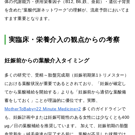
体の代謝能力・併用栄養因子（B12, B6,鉄、亜鉛）・遺伝子背景
を含めた“葉酸代謝ネットワーク”の理解が、流産予防においてま
すます重要となります。
実臨床・栄養介入の観点からの考察
妊娠前からの葉酸介入タイミング
多くの研究で、受精～胎盤完成期（妊娠初期第1トリメスター）
における葉酸状況が重要であるとされており、「妊娠が確定し
てから葉酸補給を開始する」よりも「妊娠前から適切な葉酸備
蓄をしておく」ことが理論的に優位です。実際、
MotherToBaby+22 Minute Medicine+2
多くのガイドラインで
も、妊娠計画中または妊娠可能性のある女性には少なくとも400
μg／日の葉酸補給を推奨しています。 加えて、妊娠初期の胎盤
血管新生・絨毛発達が完了する前に、葉酸が不足した状態では