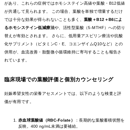
があり、これらの症例ではホモシステイン高値や葉酸・B12低値
が共通して見られます。 この場合、葉酸を単独で増量するだけ
では十分な効果が得られないことも多く、
葉酸＋B12＋B6によ
るホモシステイン低減療法
や、活性型葉酸（5-MTHF）への切り
替えが有効とされます。 さらに、低用量アスピリン療法や抗酸
化サプリメント（ビタミンC・E、コエンザイムQ10など）との
併用が、血流改善・胎盤微小循環維持に寄与することも報告さ
れています。
臨床現場での葉酸評価と個別カウンセリング
妊娠希望女性の栄養アセスメントでは、以下のような検査と評
価が有用です。
赤血球葉酸値（RBC-Folate）
：長期的な葉酸蓄積状態を
反映。400 ng/mL未満は要補給。