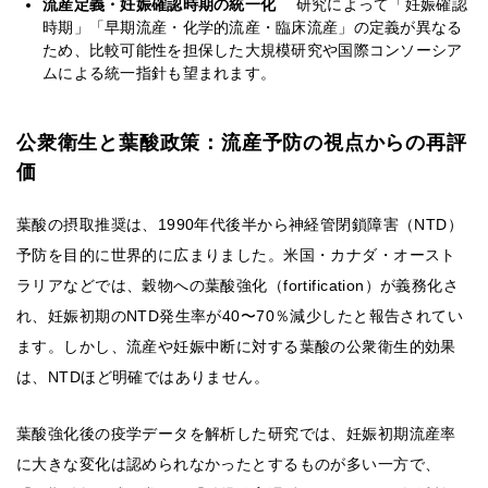
流産定義・妊娠確認時期の統一化
研究によって「妊娠確認
時期」「早期流産・化学的流産・臨床流産」の定義が異なる
ため、比較可能性を担保した大規模研究や国際コンソーシア
ムによる統一指針も望まれます。
公衆衛生と葉酸政策：流産予防の視点からの再評
価
葉酸の摂取推奨は、1990年代後半から神経管閉鎖障害（NTD）
予防を目的に世界的に広まりました。米国・カナダ・オースト
ラリアなどでは、穀物への葉酸強化（fortification）が義務化さ
れ、妊娠初期のNTD発生率が40〜70％減少したと報告されてい
ます。しかし、流産や妊娠中断に対する葉酸の公衆衛生的効果
は、NTDほど明確ではありません。
葉酸強化後の疫学データを解析した研究では、妊娠初期流産率
に大きな変化は認められなかったとするものが多い一方で、