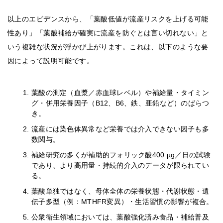
以上のエビデンスから、「葉酸低値が流産リスクを上げる可能
性あり」「葉酸補給が確実に流産を防ぐとは言い切れない」と
いう複雑な状況が浮かび上がります。これは、以下のような要
因によって説明可能です。
葉酸の測定（血漿／赤血球レベル）や補給量・タイミン
グ・併用栄養因子（B12、B6、鉄、亜鉛など）のばらつ
き。
流産には染色体異常など栄養では介入できない因子も多
数関与。
補給研究の多くが補助的フォリック酸400 µg／日の試験
であり、より高用量・持続的介入のデータが限られてい
る。
葉酸単独ではなく、母体全体の栄養状態・代謝状態・遺
伝子多型（例：MTHFR変異）・生活習慣の影響が複合。
公衆衛生領域においては、葉酸強化済み食品・補給普及