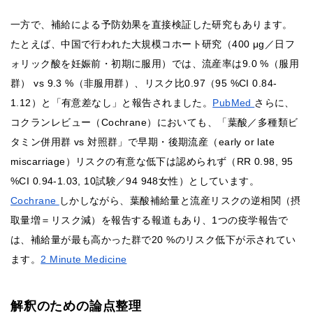
一方で、補給による予防効果を直接検証した研究もあります。
たとえば、中国で行われた大規模コホート研究（400 μg／日フ
ォリック酸を妊娠前・初期に服用）では、流産率は9.0 %（服用
群） vs 9.3 %（非服用群）、リスク比0.97（95 %CI 0.84-
1.12）と「有意差なし」と報告されました。
PubMed
さらに、
コクランレビュー（Cochrane）においても、「葉酸／多種類ビ
タミン併用群 vs 対照群」で早期・後期流産（early or late
miscarriage）リスクの有意な低下は認められず（RR 0.98, 95
%CI 0.94-1.03, 10試験／94 948女性）としています。
Cochrane
しかしながら、葉酸補給量と流産リスクの逆相関（摂
取量増＝リスク減）を報告する報道もあり、1つの疫学報告で
は、補給量が最も高かった群で20 %のリスク低下が示されてい
ます。
2 Minute Medicine
解釈のための論点整理