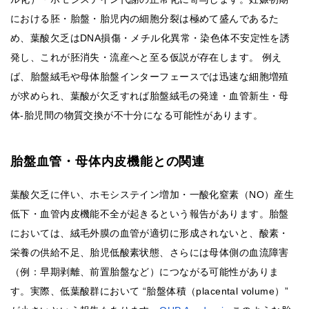
における胚・胎盤・胎児内の細胞分裂は極めて盛んであるた
め、葉酸欠乏はDNA損傷・メチル化異常・染色体不安定性を誘
発し、これが胚消失・流産へと至る仮説が存在します。 例え
ば、胎盤絨毛や母体胎盤インターフェースでは迅速な細胞増殖
が求められ、葉酸が欠乏すれば胎盤絨毛の発達・血管新生・母
体‐胎児間の物質交換が不十分になる可能性があります。
胎盤血管・母体内皮機能との関連
葉酸欠乏に伴い、ホモシステイン増加・一酸化窒素（NO）産生
低下・血管内皮機能不全が起きるという報告があります。胎盤
においては、絨毛外膜の血管が適切に形成されないと、酸素・
栄養の供給不足、胎児低酸素状態、さらには母体側の血流障害
（例：早期剥離、前置胎盤など）につながる可能性がありま
す。実際、低葉酸群において “胎盤体積（placental volume）”