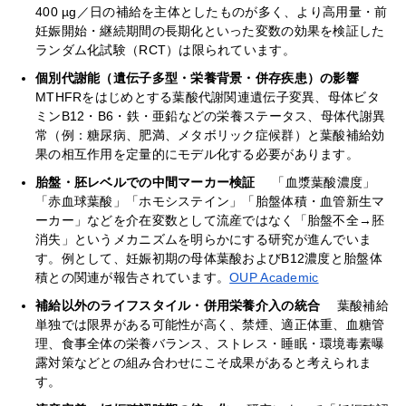
400 µg／日の補給を主体としたものが多く、より高用量・前
妊娠開始・継続期間の長期化といった変数の効果を検証した
ランダム化試験（RCT）は限られています。
個別代謝能（遺伝子多型・栄養背景・併存疾患）の影響
MTHFRをはじめとする葉酸代謝関連遺伝子変異、母体ビタ
ミンB12・B6・鉄・亜鉛などの栄養ステータス、母体代謝異
常（例：糖尿病、肥満、メタボリック症候群）と葉酸補給効
果の相互作用を定量的にモデル化する必要があります。
胎盤・胚レベルでの中間マーカー検証
「血漿葉酸濃度」
「赤血球葉酸」「ホモシステイン」「胎盤体積・血管新生マ
ーカー」などを介在変数として流産ではなく「胎盤不全→胚
消失」というメカニズムを明らかにする研究が進んでいま
す。例として、妊娠初期の母体葉酸およびB12濃度と胎盤体
積との関連が報告されています。
OUP Academic
補給以外のライフスタイル・併用栄養介入の統合
葉酸補給
単独では限界がある可能性が高く、禁煙、適正体重、血糖管
理、食事全体の栄養バランス、ストレス・睡眠・環境毒素曝
露対策などとの組み合わせにこそ成果があると考えられま
す。