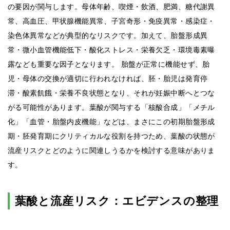
の要因が関与します。母体年齢、喫煙・飲酒、肥満、糖代謝異
常、高血圧、甲状腺機能異常、子宮奇形・免疫異常・感染症・
染色体異常などが典型的なリスクです。加えて、胎盤形成異
常・微小血管機能低下・酸化ストレス・栄養欠乏・環境毒素曝
露なども重要な因子となります。 胎盤が正常に機能せず、胎
児・母体の交換が適切に行われなければ、胚・胎児は発育停
滞・酸素飢餓・栄養不良状態となり、それが妊娠中断へとつな
がる可能性があります。葉酸が関与する「核酸合成」「メチル
化」「血管・胎盤内皮機能」などは、まさにこの初期胎盤形成
期・胚発育期にクリティカルな役割を持つため、葉酸の状態が
流産リスクとどのように関連しうるかを検討する意味がありま
す。
葉酸と流産リスク：エビデンスの整理