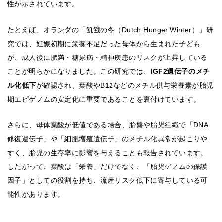
性が示されています。
たとえば、オランダの「飢餓の冬（Dutch Hunger Winter）」研
究では、妊娠初期に栄養不足だった母体から生まれた子ども
が、成人後に肥満・糖尿病・精神疾患のリスクが上昇している
ことが明らかになりました。この研究では、
IGF2遺伝子のメチ
ル化低下
が確認され、葉酸やB12などのメチル供与栄養素が胎児
期エピゲノムの安定化に重要であることを裏付けています。
さらに、母体葉酸が低値である場合、胎盤や胎児組織で「DNA
修復遺伝子」や「細胞増殖遺伝子」のメチル化異常が起こりや
すく、胎児の生存率に影響を与えることも報告されています。
したがって、葉酸は「栄養」だけでなく、「胎児ゲノムの保護
因子」としての役割を持ち、流産リスク低下に寄与している可
能性があります。