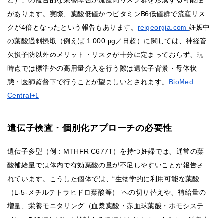
ど）」の複合的な栄養障害が流産高リスク群を形成する可能性
があります。実際、葉酸低値かつビタミンB6低値群で流産リス
クが4倍となったという報告もあります。
reigeorgia.com
妊娠中
の葉酸過剰摂取（例えば 1 000 µg／日超）に関しては、神経管
欠損予防以外のメリット・リスクが十分に定まっておらず、現
時点では標準外の高用量介入を行う際は遺伝子背景・母体状
態・医師監督下で行うことが望ましいとされます。
BioMed
Central+1
遺伝子検査・個別化アプローチの必要性
遺伝子多型（例：MTHFR C677T）を持つ妊婦では、通常の葉
酸補給量では体内で有効葉酸の量が不足しやすいことが報告さ
れています。こうした個体では、“生物学的に利用可能な葉酸
（L-5-メチルテトラヒドロ葉酸等）”への切り替えや、補給量の
増量、栄養モニタリング（血漿葉酸・赤血球葉酸・ホモシステ