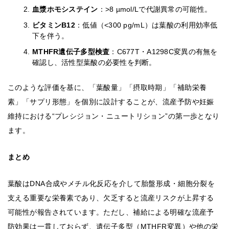
血漿ホモシステイン
：>8 µmol/Lで代謝異常の可能性。
ビタミンB12
：低値（<300 pg/mL）は葉酸の利用効率低
下を伴う。
MTHFR遺伝子多型検査
：C677T・A1298C変異の有無を
確認し、活性型葉酸の必要性を判断。
このような評価を基に、「葉酸量」「摂取時期」「補助栄養
素」「サプリ形態」を個別に設計することが、流産予防や妊娠
維持における“プレシジョン・ニュートリション”の第一歩となり
ます。
まとめ
葉酸はDNA合成やメチル化反応を介して胎盤形成・細胞分裂を
支える重要な栄養素であり、欠乏すると流産リスクが上昇する
可能性が報告されています。ただし、補給による明確な流産予
防効果は一貫しておらず、遺伝子多型（MTHFR変異）や他の栄