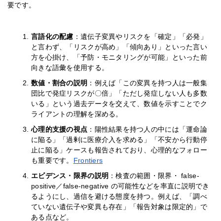
要です。
言語化の配慮
：遺伝子変異やリスクを「確定」「必発」
と言わず、「リスクが高め」「傾向あり」といった言い
方を心掛け、「予防・モニタリングが可能」といった前
向きな語彙を使用する。
数値・割合の説明
：例えば「この変異を持つ人は一般集
団比で発症リスクが〇倍」「ただし発症しない人も多数
いる」という過去データを交えて、数値を示すことでク
ライアントの理解を深める。
心理的支援の視点
：陽性結果を持つ人の中には「運命論
に陥る」「過剰に医療介入を求める」「不安から行動停
止に陥る」ケースも報告されており、心理的なフォロー
も重要です。
Frontiers
エビデンス・限界の説明
：検査の範囲・限界・ false-
positive／false-negative の可能性などを率直に説明でき
るようにし、過信を避ける態度を持つ。例えば、「調べ
ていない遺伝子や変異も存在」「報告対象は限定的」で
ある点など。