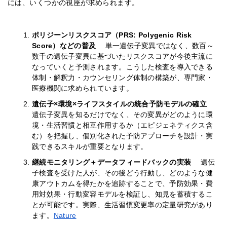
には、いくつかの視座が求められます。
ポリジーンリスクスコア（PRS: Polygenic Risk
Score）などの普及
単一遺伝子変異ではなく、数百～
数千の遺伝子変異に基づいたリスクスコアが今後主流に
なっていくと予測されます。こうした検査を導入できる
体制・解釈力・カウンセリング体制の構築が、専門家・
医療機関に求められています。
遺伝子×環境×ライフスタイルの統合予防モデルの確立
遺伝子変異を知るだけでなく、その変異がどのように環
境・生活習慣と相互作用するか（エピジェネティクス含
む）を把握し、個別化された予防アプローチを設計・実
践できるスキルが重要となります。
継続モニタリング＋データフィードバックの実装
遺伝
子検査を受けた人が、その後どう行動し、どのような健
康アウトカムを得たかを追跡することで、予防効果・費
用対効果・行動変容モデルを検証し、知見を蓄積するこ
とが可能です。実際、生活習慣変更率の定量研究があり
ます。
Nature