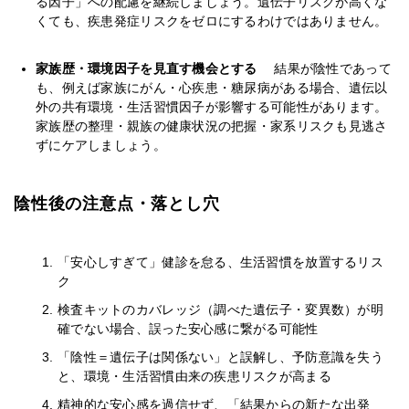
る因子」への配慮を継続しましょう。遺伝子リスクが高くな
くても、疾患発症リスクをゼロにするわけではありません。
家族歴・環境因子を見直す機会とする
結果が陰性であって
も、例えば家族にがん・心疾患・糖尿病がある場合、遺伝以
外の共有環境・生活習慣因子が影響する可能性があります。
家族歴の整理・親族の健康状況の把握・家系リスクも見逃さ
ずにケアしましょう。
陰性後の注意点・落とし穴
「安心しすぎて」健診を怠る、生活習慣を放置するリス
ク
検査キットのカバレッジ（調べた遺伝子・変異数）が明
確でない場合、誤った安心感に繋がる可能性
「陰性＝遺伝子は関係ない」と誤解し、予防意識を失う
と、環境・生活習慣由来の疾患リスクが高まる
精神的な安心感を過信せず、「結果からの新たな出発