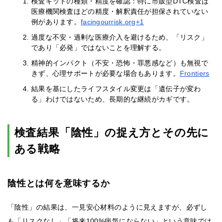
検査キットの種類・精度を確認：特に市販型DTC検査は
医療機関検査ほどの精度・解釈責任が担保されていない
例があります。
facingourrisk.org+1
過度な不安・過剰な医療介入を避けるため、「リスク」
であり「必発」ではないことを理解する。
精神的インパクト（不安・恐怖・罪悪感など）も無視で
きず、心理サポートが必要な場合もあります。
Frontiers
結果を基にしたライフスタイル変更は「遺伝子が変わ
る」わけではないため、長期的な継続がカギです。
検査結果「陰性」の捉え方とその先に
ある戦略
陰性とは何を意味するか
「陰性」の結果は、一見安心材料のように見えますが、必ずし
も「リスクなし」「将来100%病気にならない」という意味では