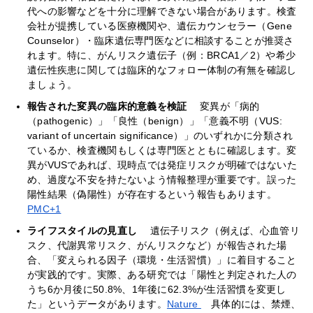
代への影響などを十分に理解できない場合があります。検査
会社が提携している医療機関や、遺伝カウンセラー（Gene
Counselor）・臨床遺伝専門医などに相談することが推奨さ
れます。特に、がんリスク遺伝子（例：BRCA1／2）や希少
遺伝性疾患に関しては臨床的なフォロー体制の有無を確認し
ましょう。
報告された変異の臨床的意義を検証
変異が「病的
（pathogenic）」「良性（benign）」「意義不明（VUS:
variant of uncertain significance）」のいずれかに分類され
ているか、検査機関もしくは専門医とともに確認します。変
異がVUSであれば、現時点では発症リスクが明確ではないた
め、過度な不安を持たないよう情報整理が重要です。誤った
陽性結果（偽陽性）が存在するという報告もあります。
PMC+1
ライフスタイルの見直し
遺伝子リスク（例えば、心血管リ
スク、代謝異常リスク、がんリスクなど）が報告された場
合、「変えられる因子（環境・生活習慣）」に着目すること
が実践的です。実際、ある研究では「陽性と判定された人の
うち6か月後に50.8%、1年後に62.3%が生活習慣を変更し
た」というデータがあります。
Nature
具体的には、禁煙、