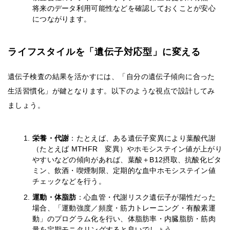
将来のデータ利用可能性などを確認しておくことが安心
につながります。
ライフスタイルを「遺伝子対応型」に変える
遺伝子検査の結果を活かすには、「自分の遺伝子傾向に合った
生活習慣化」が鍵となります。以下のような視点で設計してみ
ましょう。
栄養・代謝
：たとえば、ある遺伝子変異により葉酸代謝
（たとえば MTHFR 変異）やホモシステイン値が上がり
やすいなどの傾向があれば、葉酸＋B12摂取、抗酸化ビタ
ミン、飲酒・喫煙制限、定期的な血中ホモシステイン値
チェックなどを行う。
運動・体脂肪
：心血管・代謝リスク遺伝子が陽性だった
場合、「運動強度／頻度・筋力トレーニング・有酸素運
動」のプログラム化を行い、体脂肪率・内臓脂肪・筋肉
量を定期モニタリングすると良いでしょう。