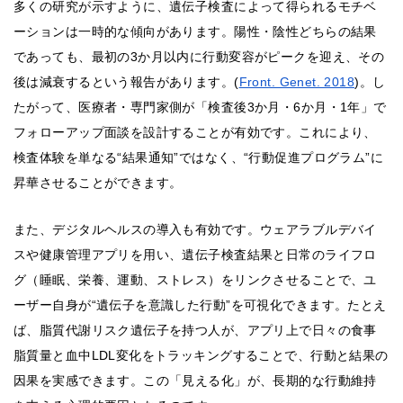
多くの研究が示すように、遺伝子検査によって得られるモチベ
ーションは一時的な傾向があります。陽性・陰性どちらの結果
であっても、最初の3か月以内に行動変容がピークを迎え、その
後は減衰するという報告があります。(
Front. Genet. 2018
)。し
たがって、医療者・専門家側が「検査後3か月・6か月・1年」で
フォローアップ面談を設計することが有効です。これにより、
検査体験を単なる“結果通知”ではなく、“行動促進プログラム”に
昇華させることができます。
また、デジタルヘルスの導入も有効です。ウェアラブルデバイ
スや健康管理アプリを用い、遺伝子検査結果と日常のライフロ
グ（睡眠、栄養、運動、ストレス）をリンクさせることで、ユ
ーザー自身が“遺伝子を意識した行動”を可視化できます。たとえ
ば、脂質代謝リスク遺伝子を持つ人が、アプリ上で日々の食事
脂質量と血中LDL変化をトラッキングすることで、行動と結果の
因果を実感できます。この「見える化」が、長期的な行動維持