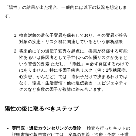
「陽性」の結果が出た場合、一般的には以下の状況を想定しま
す。
検査対象の遺伝子変異を保有しており、その変異が報告
対象の疾患・リスク群に関連しているという解析結果
将来的にその遺伝子変異を起点に、疾患が発症する可能
性あるいは保因者として子世代への伝播リスクがあると
いう警告的要素 ただし、「陽性」＝必ず発症するわけで
はありません。特に多因子疾患リスク（例：2型糖尿病、
心疾患、がんなど）では、遺伝子だけで決まるわけでは
なく、環境・生活習慣・他の遺伝要因・エピジェネティ
クスなど多数の因子が複雑に絡み合います。
陽性の後に取るべきステップ
専門医・遺伝カウンセリングの受診
検査を行ったキットの
説明書類や報告書だけでは、変異の意義・治療・予防・子世