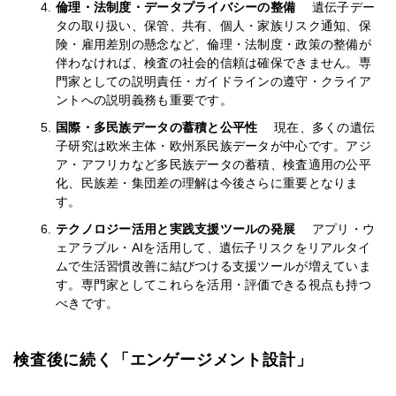
倫理・法制度・データプライバシーの整備
遺伝子デー
タの取り扱い、保管、共有、個人・家族リスク通知、保
険・雇用差別の懸念など、倫理・法制度・政策の整備が
伴わなければ、検査の社会的信頼は確保できません。専
門家としての説明責任・ガイドラインの遵守・クライア
ントへの説明義務も重要です。
国際・多民族データの蓄積と公平性
現在、多くの遺伝
子研究は欧米主体・欧州系民族データが中心です。アジ
ア・アフリカなど多民族データの蓄積、検査適用の公平
化、民族差・集団差の理解は今後さらに重要となりま
す。
テクノロジー活用と実践支援ツールの発展
アプリ・ウ
ェアラブル・AIを活用して、遺伝子リスクをリアルタイ
ムで生活習慣改善に結びつける支援ツールが増えていま
す。専門家としてこれらを活用・評価できる視点も持つ
べきです。
検査後に続く「エンゲージメント設計」