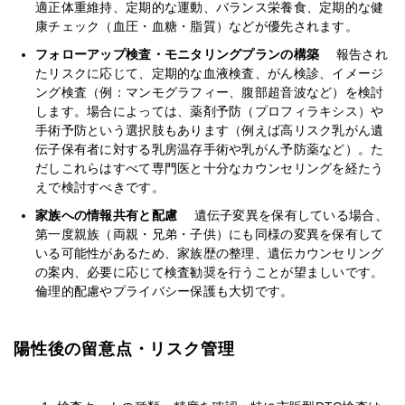
適正体重維持、定期的な運動、バランス栄養食、定期的な健
康チェック（血圧・血糖・脂質）などが優先されます。
フォローアップ検査・モニタリングプランの構築
報告され
たリスクに応じて、定期的な血液検査、がん検診、イメージ
ング検査（例：マンモグラフィー、腹部超音波など）を検討
します。場合によっては、薬剤予防（プロフィラキシス）や
手術予防という選択肢もあります（例えば高リスク乳がん遺
伝子保有者に対する乳房温存手術や乳がん予防薬など）。た
だしこれらはすべて専門医と十分なカウンセリングを経たう
えで検討すべきです。
家族への情報共有と配慮
遺伝子変異を保有している場合、
第一度親族（両親・兄弟・子供）にも同様の変異を保有して
いる可能性があるため、家族歴の整理、遺伝カウンセリング
の案内、必要に応じて検査勧奨を行うことが望ましいです。
倫理的配慮やプライバシー保護も大切です。
陽性後の留意点・リスク管理