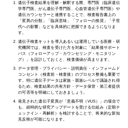
遺伝子検査結果を理解・解釈する際、専門医（臨床遺伝
学専門医、がん遺伝子専門医、心血管遺伝子専門医）や
遺伝カウンセラーと連携することで、検査報告書上の
「変異の分類」「臨床意味」「フォローの推奨」「子世
代への影響」などを具体的に把握できるようになりま
す。
遺伝子検査キットを導入あるいは運用している医療・研
究機関では、検査を受けた方を対象に「結果後サポート
パス（フォローアップ・カウンセリング・モニタリン
グ）」を設計しておくと、検査価値が高まります。
データ管理・プライバシー・説明責任・インフォームド
コンセント（検査前・検査後）のプロセス整備も重要で
す。特に遺伝子データは家族・親族レベルで議論され得
るため、検査結果の共有方針・データ保管・第三者提供
の可否等を明確にしておきましょう。
発見された遺伝子変異が「意義不明（VUS）」の場合で
も、経時的な研究アップデートを受ける仕組み（定期チ
ェックイン・再解析）を検討することで、将来的な新知
見反映が可能になります。