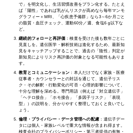
で」を明文化し、生活習慣改善をプラン化する。たとえ
ば「陽性」であれば乳がんリスクが高めなら毎年マンモ
グラフィー＋MRI、「心疾患予備群」なら3～6か月ごと
の脂質・血圧チェック、運動60分／週、食塩6 g以下な
ど。
継続的フォローと再評価
：検査を受けた後も数年ごとに
見直しを。遺伝医学・解析技術は進化するため、最新知
見をキャッチアップすることで、過去の「陰性」判定が
新知見によりリスク再評価の対象となる可能性もありま
す。
教育とコミュニケーション
：本人だけでなく家族・医療
従事者・カウンセラーとの対話を通じて、遺伝子リス
ク・その解釈・行動変化の可否・心理的影響について、
十分な理解を深める。専門用語（例えば「対立遺伝子」
「ヘテロ接合」「ホモ接合」「多因子リスク」「表現
型」）の説明を、分かりやすく整理しておくと良いでし
ょう。
倫理・プライバシー・データ管理への配慮
：遺伝子デー
タには個人・家族レベルで重大な情報が含まれ得ます。
検査会社のプライバシーポリシー・第三者提供の有無・