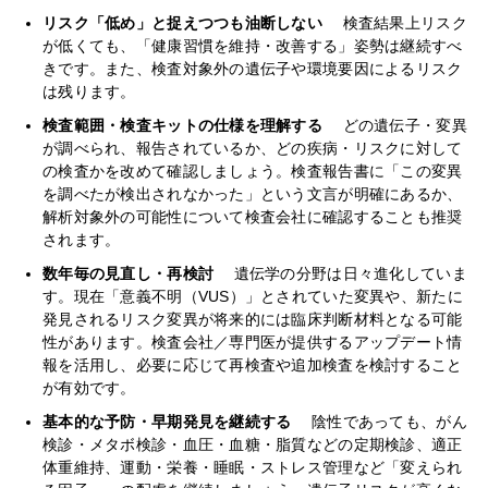
リスク「低め」と捉えつつも油断しない
検査結果上リスク
が低くても、「健康習慣を維持・改善する」姿勢は継続すべ
きです。また、検査対象外の遺伝子や環境要因によるリスク
は残ります。
検査範囲・検査キットの仕様を理解する
どの遺伝子・変異
が調べられ、報告されているか、どの疾病・リスクに対して
の検査かを改めて確認しましょう。検査報告書に「この変異
を調べたが検出されなかった」という文言が明確にあるか、
解析対象外の可能性について検査会社に確認することも推奨
されます。
数年毎の見直し・再検討
遺伝学の分野は日々進化していま
す。現在「意義不明（VUS）」とされていた変異や、新たに
発見されるリスク変異が将来的には臨床判断材料となる可能
性があります。検査会社／専門医が提供するアップデート情
報を活用し、必要に応じて再検査や追加検査を検討すること
が有効です。
基本的な予防・早期発見を継続する
陰性であっても、がん
検診・メタボ検診・血圧・血糖・脂質などの定期検診、適正
体重維持、運動・栄養・睡眠・ストレス管理など「変えられ