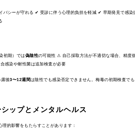
イバシーが守れる ✔ 受診に伴う心理的負担を軽減 ✔ 早期発見で感染
る
感染初期）では
偽陰性
の可能性 ⚠ 自己採取方法が不適切な場合、精度低
混合感染や耐性菌は追加検査が必要
暴露後
3〜12週間
は陰性でも感染否定できません。梅毒の初期検査でも
ーシップとメンタルヘルス
心理的影響をもたらすことがあります：