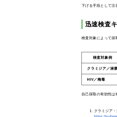
下げる手段として注
迅速検査
検査対象によって採
検査対象例
クラミジア／淋
HIV／梅毒
自己採取の有効性は
クラミジア・
https://pubm