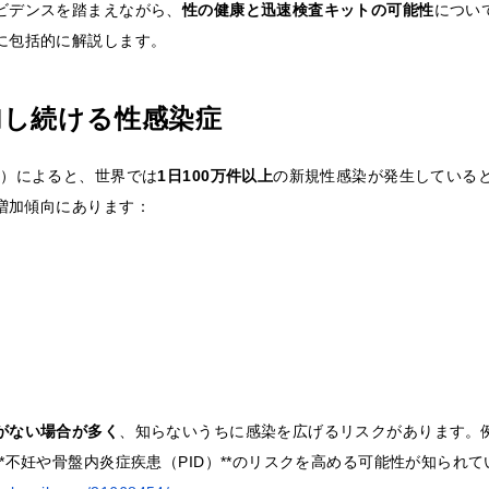
ビデンスを踏まえながら、
性の健康と迅速検査キットの可能性
につい
に包括的に解説します。
加し続ける性感染症
関）によると、世界では
1日100万件以上
の新規性感染が発生している
増加傾向にあります：
がない場合が多く
、知らないうちに感染を広げるリスクがあります。
*不妊や骨盤内炎症疾患（PID）**のリスクを高める可能性が知られて