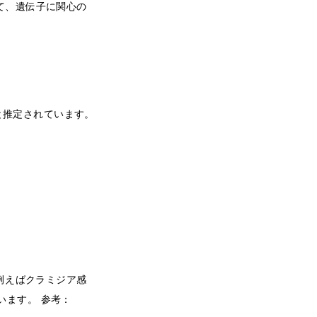
て、遺伝子に関心の
と推定されています。
例えばクラミジア感
います。 参考：