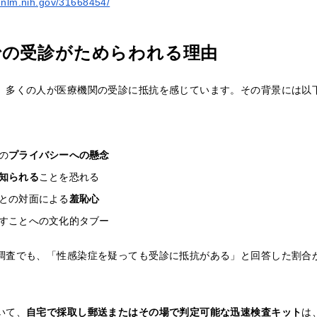
.nlm.nih.gov/31668454/
での受診がためらわれる理由
、多くの人が医療機関の受診に抵抗を感じています。その背景には以
の
プライバシーへの懸念
知られる
ことを恐れる
との対面による
羞恥心
すことへの文化的タブー
調査でも、「性感染症を疑っても受診に抵抗がある」と回答した割合
いて、
自宅で採取し郵送またはその場で判定可能な迅速検査キット
は