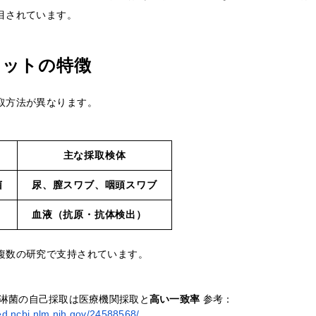
目されています。
キットの特徴
取方法が異なります。
主な採取検体
菌
尿、膣スワブ、咽頭スワブ
血液（抗原・抗体検出）
複数の研究で支持されています。
淋菌の自己採取は医療機関採取と
高い一致率
参考：
ed.ncbi.nlm.nih.gov/24588568/