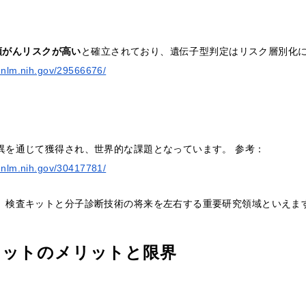
頸がんリスクが高い
と確立されており、遺伝子型判定はリスク層別化に
.nlm.nih.gov/29566676/
異を通じて獲得され、世界的な課題となっています。 参考：
.nlm.nih.gov/30417781/
、検査キットと分子診断技術の将来を左右する重要研究領域といえま
キットのメリットと限界