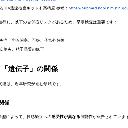
るHIV迅速検査キットも高精度 参考：
https://pubmed.ncbi.nlm.nih.g
進行し、以下の合併症リスクがあるため、早期検査は重要です：
炎症、卵管閉塞、不妊、子宮外妊娠
立腺炎、精子品質の低下
と「遺伝子」の関係
関連は、近年研究が進む領域です。
関係
の多型によって、性感染症への
感受性が異なる可能性
が報告されていま