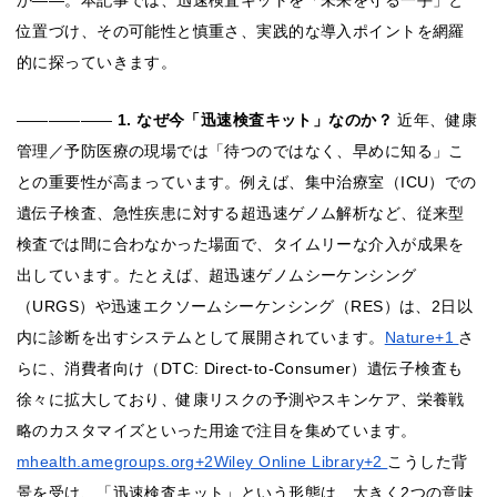
か――。本記事では、迅速検査キットを「未来を守る一手」と
位置づけ、その可能性と慎重さ、実践的な導入ポイントを網羅
的に探っていきます。
――――――
1. なぜ今「迅速検査キット」なのか？
近年、健康
管理／予防医療の現場では「待つのではなく、早めに知る」こ
との重要性が高まっています。例えば、集中治療室（ICU）での
遺伝子検査、急性疾患に対する超迅速ゲノム解析など、従来型
検査では間に合わなかった場面で、タイムリーな介入が成果を
出しています。たとえば、超迅速ゲノムシーケンシング
（URGS）や迅速エクソームシーケンシング（RES）は、2日以
内に診断を出すシステムとして展開されています。
Nature+1
さ
らに、消費者向け（DTC: Direct-to-Consumer）遺伝子検査も
徐々に拡大しており、健康リスクの予測やスキンケア、栄養戦
略のカスタマイズといった用途で注目を集めています。
mhealth.amegroups.org+2Wiley Online Library+2
こうした背
景を受け、「迅速検査キット」という形態は、大きく2つの意味