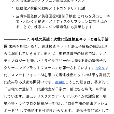
光老化遺伝子／メラニン生成遺伝子リスク
抗糖化／抗酸化戦略／ミトコンドリア代謝
皮膚科医監修／美容医療×遺伝子検査 これらを見出し・本
文・パンくず構造・メタディスクリプションに散りばめ
ることで、検索エンジン最適化にも貢献します。
――――――
7. 今後の展望：次世代迅速検査キットと遺伝子活
用
未来を見据えると、迅速検査キットと遺伝子解析の統合はさ
らに深化していきます。例えば、現在進展中の研究では、ナノ
テクノロジーを用いた「ラベルフリーかつ増幅不要の遺伝子ス
クリーニングプラットフォーム」が報告されています。
arXiv
ま
た、スマートフォン・AIを用いて迅速検査キットの結果を高精度
に読み取る技術も開発中です。
arXiv
こうした動きは、将来的に
「自宅での遺伝子・代謝検査が日常の一部になる時代」を示唆
しています。遺伝子リスクスコア・リアルタイム代謝変化・環
境応答・ライフログ情報が一体化し、“自分専用の健康ダッシュ
ボード”として機能する可能性があります。 遺伝子専門家として