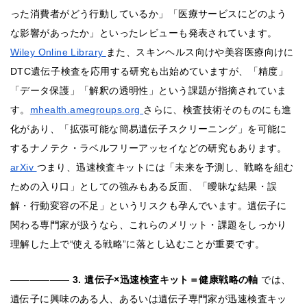
った消費者がどう行動しているか」「医療サービスにどのよう
な影響があったか」といったレビューも発表されています。
Wiley Online Library
また、スキンヘルス向けや美容医療向けに
DTC遺伝子検査を応用する研究も出始めていますが、「精度」
「データ保護」「解釈の透明性」という課題が指摘されていま
す。
mhealth.amegroups.org
さらに、検査技術そのものにも進
化があり、「拡張可能な簡易遺伝子スクリーニング」を可能に
するナノテク・ラベルフリーアッセイなどの研究もあります。
arXiv
つまり、迅速検査キットには「未来を予測し、戦略を組む
ための入り口」としての強みもある反面、「曖昧な結果・誤
解・行動変容の不足」というリスクも孕んでいます。遺伝子に
関わる専門家が扱うなら、これらのメリット・課題をしっかり
理解した上で“使える戦略”に落とし込むことが重要です。
――――――
3. 遺伝子×迅速検査キット＝健康戦略の軸
では、
遺伝子に興味のある人、あるいは遺伝子専門家が迅速検査キッ