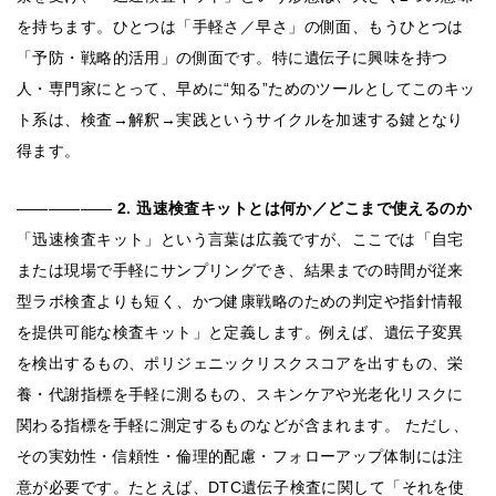
を持ちます。ひとつは「手軽さ／早さ」の側面、もうひとつは
「予防・戦略的活用」の側面です。特に遺伝子に興味を持つ
人・専門家にとって、早めに“知る”ためのツールとしてこのキッ
ト系は、検査→解釈→実践というサイクルを加速する鍵となり
得ます。
――――――
2. 迅速検査キットとは何か／どこまで使えるのか
「迅速検査キット」という言葉は広義ですが、ここでは「自宅
または現場で手軽にサンプリングでき、結果までの時間が従来
型ラボ検査よりも短く、かつ健康戦略のための判定や指針情報
を提供可能な検査キット」と定義します。例えば、遺伝子変異
を検出するもの、ポリジェニックリスクスコアを出すもの、栄
養・代謝指標を手軽に測るもの、スキンケアや光老化リスクに
関わる指標を手軽に測定するものなどが含まれます。 ただし、
その実効性・信頼性・倫理的配慮・フォローアップ体制には注
意が必要です。たとえば、DTC遺伝子検査に関して「それを使