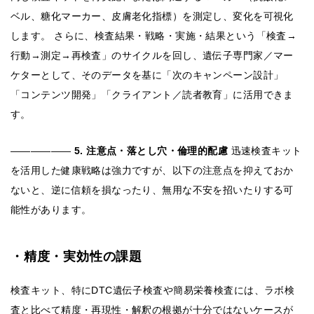
ベル、糖化マーカー、皮膚老化指標）を測定し、変化を可視化
します。 さらに、検査結果・戦略・実施・結果という「検査→
行動→測定→再検査」のサイクルを回し、遺伝子専門家／マー
ケターとして、そのデータを基に「次のキャンペーン設計」
「コンテンツ開発」「クライアント／読者教育」に活用できま
す。
――――――
5. 注意点・落とし穴・倫理的配慮
迅速検査キット
を活用した健康戦略は強力ですが、以下の注意点を抑えておか
ないと、逆に信頼を損なったり、無用な不安を招いたりする可
能性があります。
・精度・実効性の課題
検査キット、特にDTC遺伝子検査や簡易栄養検査には、ラボ検
査と比べて精度・再現性・解釈の根拠が十分ではないケースが