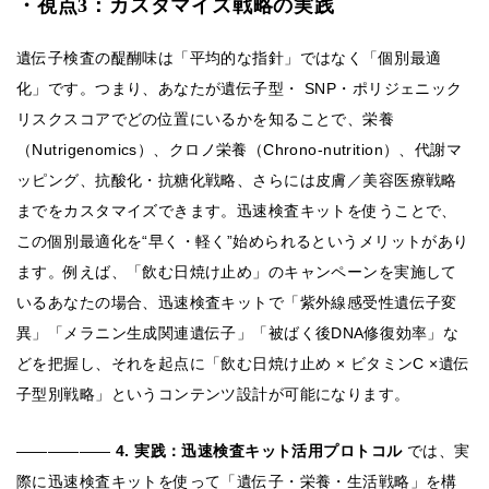
・視点3：カスタマイズ戦略の実践
遺伝子検査の醍醐味は「平均的な指針」ではなく「個別最適
化」です。つまり、あなたが遺伝子型・ SNP・ポリジェニック
リスクスコアでどの位置にいるかを知ることで、栄養
（Nutrigenomics）、クロノ栄養（Chrono-nutrition）、代謝マ
ッピング、抗酸化・抗糖化戦略、さらには皮膚／美容医療戦略
までをカスタマイズできます。迅速検査キットを使うことで、
この個別最適化を“早く・軽く”始められるというメリットがあり
ます。例えば、「飲む日焼け止め」のキャンペーンを実施して
いるあなたの場合、迅速検査キットで「紫外線感受性遺伝子変
異」「メラニン生成関連遺伝子」「被ばく後DNA修復効率」な
どを把握し、それを起点に「飲む日焼け止め × ビタミンC ×遺伝
子型別戦略」というコンテンツ設計が可能になります。
――――――
4. 実践：迅速検査キット活用プロトコル
では、実
際に迅速検査キットを使って「遺伝子・栄養・生活戦略」を構