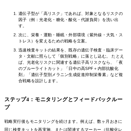
遺伝子型が「高リスク」であれば、対象となるリスクの
因子（例：光老化・糖化・酸化・代謝負荷）を洗い出
す。
次に、栄養・運動・睡眠・外部環境（紫外線・大気・ス
トレス）を変えるための戦略を立案。
迅速検査キットの結果を、既存の遺伝子検査・臨床デー
タ・文献に照らして「個別戦略」に落とし込む。 たとえ
ば、光老化リスクに関連する遺伝子高リスクなら、「夜
のブルーライトカット」「日中の高SPF＋内部抗酸化
剤」「遺伝子型別メラニン生成促進抑制栄養素」など複
合戦略を設計します。
ステップ4：モニタリングとフィードバックルー
プ
戦略実行後もモニタリングを続けます。例えば、数ヶ月おきに
同じ検査キットを再実施、または関連するマーカー（抗酸化レ