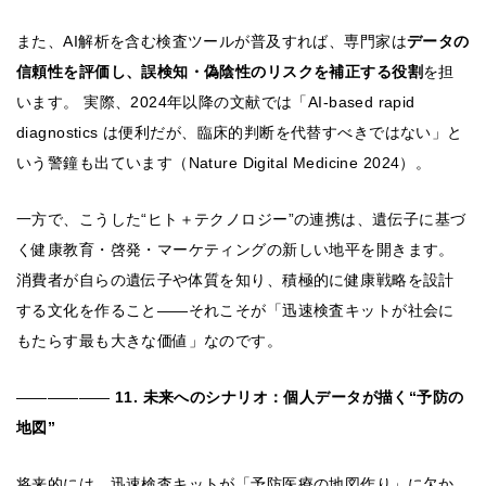
また、AI解析を含む検査ツールが普及すれば、専門家は
データの
信頼性を評価し、誤検知・偽陰性のリスクを補正する役割
を担
います。 実際、2024年以降の文献では「AI-based rapid
diagnostics は便利だが、臨床的判断を代替すべきではない」と
いう警鐘も出ています（Nature Digital Medicine 2024）。
一方で、こうした“ヒト＋テクノロジー”の連携は、遺伝子に基づ
く健康教育・啓発・マーケティングの新しい地平を開きます。
消費者が自らの遺伝子や体質を知り、積極的に健康戦略を設計
する文化を作ること――それこそが「迅速検査キットが社会に
もたらす最も大きな価値」なのです。
――――――
11. 未来へのシナリオ：個人データが描く“予防の
地図”
将来的には、迅速検査キットが「予防医療の地図作り」に欠か