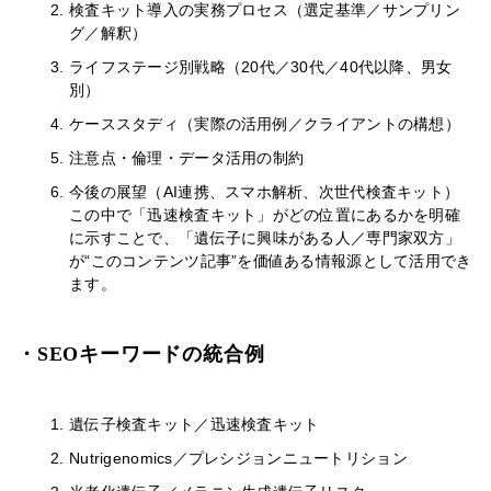
検査キット導入の実務プロセス（選定基準／サンプリン
グ／解釈）
ライフステージ別戦略（20代／30代／40代以降、男女
別）
ケーススタディ（実際の活用例／クライアントの構想）
注意点・倫理・データ活用の制約
今後の展望（AI連携、スマホ解析、次世代検査キット）
この中で「迅速検査キット」がどの位置にあるかを明確
に示すことで、「遺伝子に興味がある人／専門家双方」
が“このコンテンツ記事”を価値ある情報源として活用でき
ます。
・SEOキーワードの統合例
遺伝子検査キット／迅速検査キット
Nutrigenomics／プレシジョンニュートリション