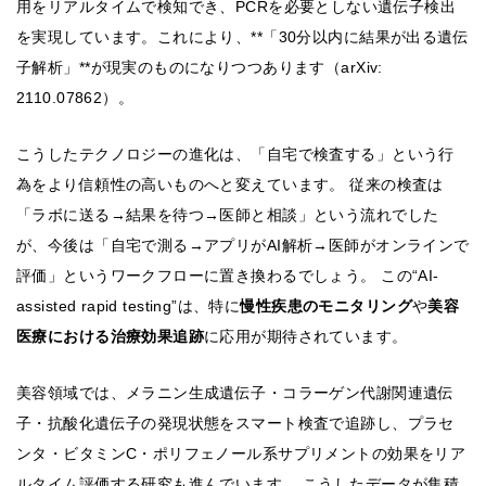
用をリアルタイムで検知でき、PCRを必要としない遺伝子検出
を実現しています。これにより、**「30分以内に結果が出る遺伝
子解析」**が現実のものになりつつあります（arXiv:
2110.07862）。
こうしたテクノロジーの進化は、「自宅で検査する」という行
為をより信頼性の高いものへと変えています。 従来の検査は
「ラボに送る→結果を待つ→医師と相談」という流れでした
が、今後は「自宅で測る→アプリがAI解析→医師がオンラインで
評価」というワークフローに置き換わるでしょう。 この“AI-
assisted rapid testing”は、特に
慢性疾患のモニタリング
や
美容
医療における治療効果追跡
に応用が期待されています。
美容領域では、メラニン生成遺伝子・コラーゲン代謝関連遺伝
子・抗酸化遺伝子の発現状態をスマート検査で追跡し、プラセ
ンタ・ビタミンC・ポリフェノール系サプリメントの効果をリア
ルタイム評価する研究も進んでいます。 こうしたデータが集積