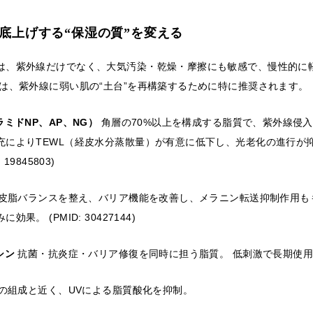
を底上げする“保湿の質”を変える
は、紫外線だけでなく、大気汚染・乾燥・摩擦にも敏感で、慢性的に
分は、紫外線に弱い肌の“土台”を再構築するために特に推奨されます。
ラミドNP、AP、NG）
角層の70%以上を構成する脂質で、紫外線侵入
充によりTEWL（経皮水分蒸散量）が有意に低下し、光老化の進行が
19845803)
皮脂バランスを整え、バリア機能を改善し、メラニン転送抑制作用も
果。 (PMID: 30427144)
シン
抗菌・抗炎症・バリア修復を同時に担う脂質。 低刺激で長期使
の組成と近く、UVによる脂質酸化を抑制。