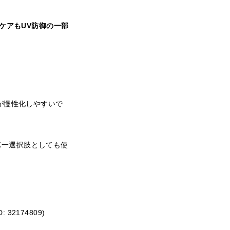
ケアもUV防御の一部
が慢性化しやすいで
第一選択肢としても使
2174809)