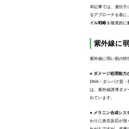
本記事では、遺伝子
るアプローチを基に
イル戦略
を徹底的に
紫外線に
紫外線に弱い肌の特
● ダメージ処理能
DNA・タンパク質・
は、紫外線誘導ダメ
れています。
● メラニン合成シ
わりに炎症反応が強
れがちですが、皮膚