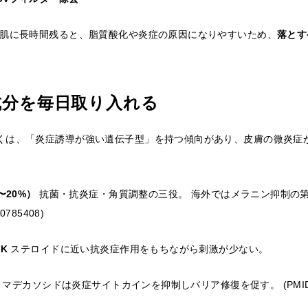
が肌に長時間残ると、脂質酸化や炎症の原因になりやすいため、
落とす
症成分を毎日取り入れる
くは、「炎症誘導が強い遺伝子型」を持つ傾向があり、皮膚の微炎症
〜20%）
抗菌・抗炎症・角質調整の三役。 海外ではメラニン抑制の
0785408)
2K
ステロイドに近い抗炎症作用をもちながら刺激が少ない。
）
マデカソシドは炎症サイトカインを抑制しバリア修復を促す。 (PMID: 3