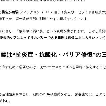
層の構造が脆弱
フィラグリン（FLG）遺伝子変異や、セラミド合成系の
低下させ、紫外線が深部に到達しやすい環境をつくります。
合わさり、「紫外線に弱い肌」という表現が生まれます。 しかし重要
後天的ケアによってリカバリーできる範囲は想像以上に大きい
という
鍵は“抗炎症・抗酸化・バリア修復”の
て直すために必要なのは、次の3つのメカニズムを同時に強化するこ
る活性酸素を除去し、細胞のDNAや脂質を守る。 栄養素では、ビタミ
が中心。