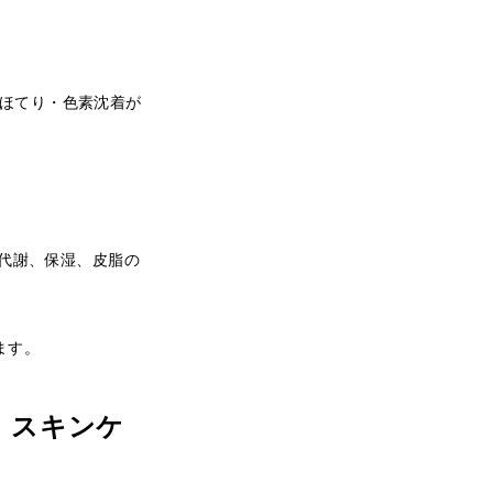
・ほてり・色素沈着が
代謝、保湿、皮脂の
ます。
」スキンケ