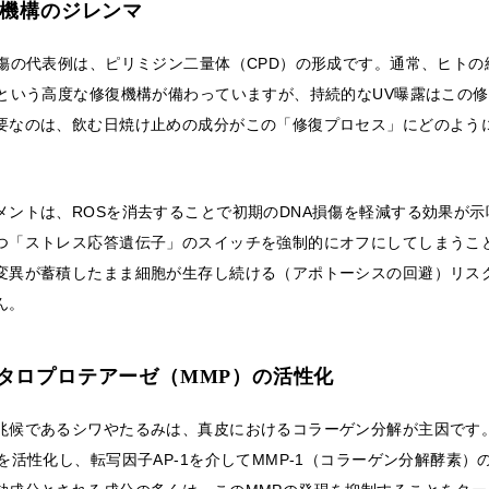
復機構のジレンマ
損傷の代表例は、ピリミジン二量体（CPD）の形成です。通常、ヒト
）という高度な修復機構が備わっていますが、持続的なUV曝露はこの
要なのは、飲む日焼け止めの成分がこの「修復プロセス」にどのよう
メントは、ROSを消去することで初期のDNA損傷を軽減する効果が
つ「ストレス応答遺伝子」のスイッチを強制的にオフにしてしまうこ
変異が蓄積したまま細胞が生存し続ける（アポトーシスの回避）リス
ん。
タロプロテアーゼ（MMP）の活性化
兆候であるシワやたるみは、真皮におけるコラーゲン分解が主因です。
を活性化し、転写因子AP-1を介してMMP-1（コラーゲン分解酵素