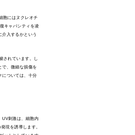
の細胞にはヌクレオチ
修復キャパシティを凌
に介入するかという
示唆されています。し
とで、微細な損傷を
クについては、十分
UV刺激は、細胞内
）の発現を誘導します。