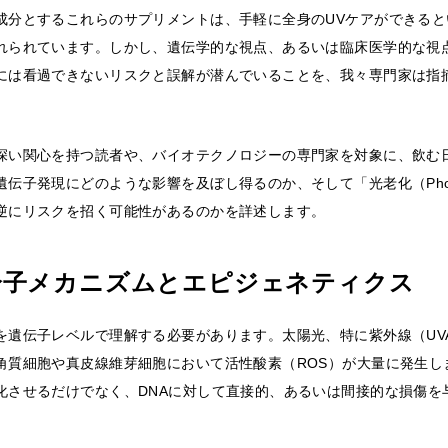
成分とするこれらのサプリメントは、手軽に全身のUVケアができると
れられています。しかし、遺伝学的な視点、あるいは臨床医学的な視
には看過できないリスクと誤解が潜んでいることを、我々専門家は指
深い関心を持つ読者や、バイオテクノロジーの専門家を対象に、飲む
伝子発現にどのような影響を及ぼし得るのか、そして「光老化（Photo
逆にリスクを招く可能性があるのかを詳述します。
分子メカニズムとエピジェネティクス
を遺伝子レベルで理解する必要があります。太陽光、特に紫外線（UVA
角質細胞や真皮線維芽細胞において活性酸素（ROS）が大量に発生し
化させるだけでなく、DNAに対して直接的、あるいは間接的な損傷を