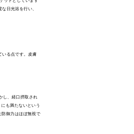
ゲットとしています
度な日光浴を行い、
ている点です。皮膚
しかし、経口摂取され
」にも満たないという
な防御力はほぼ無視で