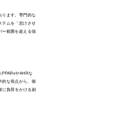
あります。専門的な
ステムを「怠けさせ
バー範囲を超える強
PARsやAHRな
学的な視点から、個
謝に負荷をかける副