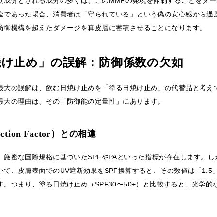
効成分とされる成分の多くは、このMMPの発現を抑制することをター
全であった場合、消費者は「守られている」という偽の安心感から過
防御機構を超えたダメージを真皮層に蓄積させることになります。
焼け止め」の誤解：防御係数の欠如
最大の誤解は、飲む日焼け止めを「塗る日焼け止め」の代替品と考え
最大の理由は、その「防御能の定量性」にあります。
ection Factor）との相違
、厳密な国際規格に基づいたSPFやPAといった指標が存在します。
て、皮膚表面でのUV遮断効果をSPF換算すると、その数値は「1.5
。つまり、塗る日焼け止め（SPF30〜50+）と比較すると、光学的