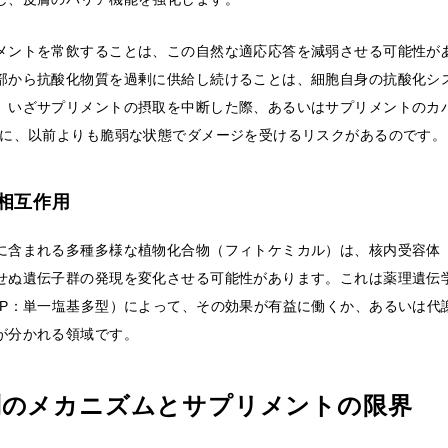
メントを常飲することは、この自然な適応応答を減弱させる可能性が
部から抗酸化物質を過剰に供給し続けることは、細胞自身の抗酸化シ
、いざサプリメントの摂取を中断した際、あるいはサプリメントのカ
際に、以前よりも脆弱な状態でダメージを受けるリスクがあるのです。
相互作用
に含まれる多種多様な植物化合物（フィトケミカル）は、核内受容体（P
せぬ遺伝子群の発現を変化させる可能性があります。これは薬理遺伝
NP：単一塩基多型）によって、その効果が有益に働くか、あるいは代
が分かれる領域です。
制のメカニズムとサプリメントの限界