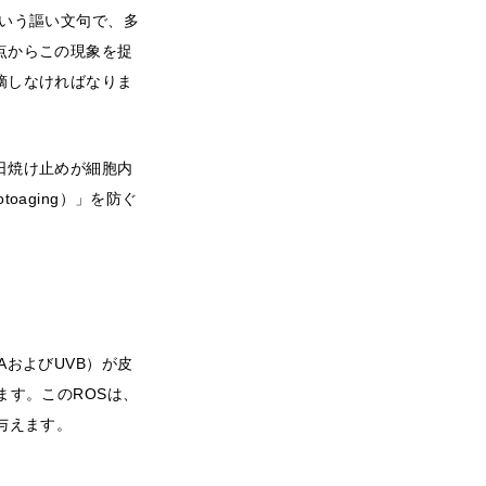
いう謳い文句で、多
点からこの現象を捉
摘しなければなりま
日焼け止めが細胞内
aging）」を防ぐ
およびUVB）が皮
ます。このROSは、
与えます。