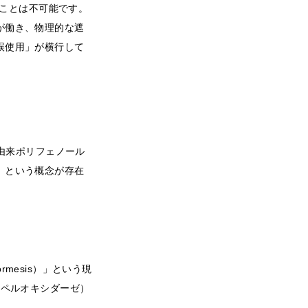
ぐことは不可能です。
が働き、物理的な遮
誤使用」が横行して
由来ポリフェノール
」という概念が存在
mesis）」という現
ンペルオキシダーゼ）