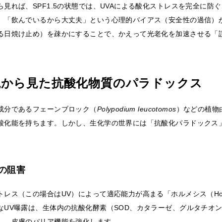
見れば、SPF1.5の状態では、UVAによる酸化ストレスを完全に防
、「飲んでいるから大丈夫」という心理的バイアス（安全性の過信）
る日焼け止め）を疎かにすることで、かえって光老化を加速させる「
現から見た抗酸化物質のパラドックス
成分であるフェーンブロック（
Polypodium leucotomos
）などの植物
酸化能を持ちます。しかし、生化学の世界には「抗酸化パラドックス
の阻害
レス（この場合はUV）によって適応能力が高まる「ホルメシス（Hor
なUV曝露は、生体内の抗酸化酵素（SOD、カタラーゼ、グルタチオ
し、皮膚のバリア機能を強化します。