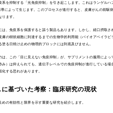
疫系を抑制する「光免疫抑制」を引き起こします。これはランゲルハ
誘導によって生じます。このプロセスが進行すると、皮膚がんの前駆
なります。
には、免疫系を保護すると謳う製品もあります。しかし、経口摂取さ
皮膚の樹状細胞に到達するまでの生物学的利用能（バイオアベイラビ
る塗る日焼け止めの物理的ブロックには到底及びません。
のは、この「目に見えない免疫抑制」が、サプリメントの服用によっ
赤み）は抑えられても、遺伝子レベルでの免疫抑制が進行している場
面化する恐れがあります。
スに基づいた考察：臨床研究の現状
止めの有効性と限界を示す重要な研究を紹介します。