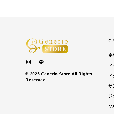
C
定
ド
© 2025 Generio Store All Rights
ド
Reserved.
サ
ジ
ソ