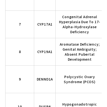
Congenital Adrenal
Hyperplasia Due To 17-
7
CYP17A1
Alpha-Hydroxylase
Deficiency
Aromatase Deficiency;
Genital Ambiguity;
8
CYP19A1
Absent Pubertal
Development
Polycystic Ovary
9
DENND1A
Syndrome (PCOS)
Hypogonadotropic
10
DUSP6