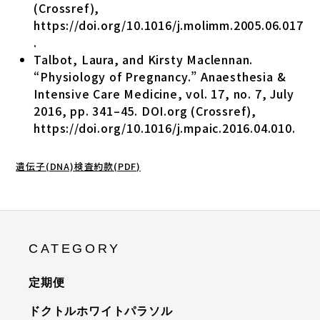
(Crossref),
https://doi.org/10.1016/j.molimm.2005.06.017
.
Talbot, Laura, and Kirsty Maclennan.
“Physiology of Pregnancy.” Anaesthesia &
Intensive Care Medicine, vol. 17, no. 7, July
2016, pp. 341–45. DOI.org (Crossref),
https://doi.org/10.1016/j.mpaic.2016.04.010
.
遺伝子(DNA)検査約款(PDF)
CATEGORY
定期便
ドクトルホワイトパラソル