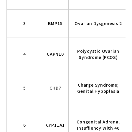
3
BMP15
Ovarian Dysgenesis 2
Polycystic Ovarian
4
CAPN10
Syndrome (PCOS)
Charge Syndrome;
5
CHD7
Genital Hypoplasia
Congenital Adrenal
6
CYP11A1
Insuffiency With 46