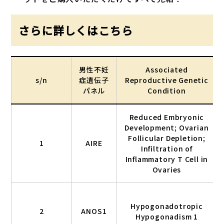
さらに詳しくはこちら
男性不妊
Associated
s/n
症遺伝子
Reproductive Genetic
パネル
Condition
Reduced Embryonic
Development; Ovarian
Follicular Depletion;
1
AIRE
Infiltration of
Inflammatory T Cell in
Ovaries
Hypogonadotropic
2
ANOS1
Hypogonadism 1