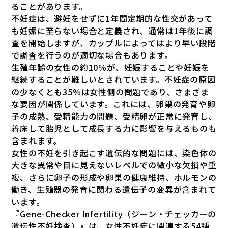
ることがあります。
不妊症は、避妊をせずに1年間定期的な性交があって
も妊娠に至らない場合と定義され、通常は1年後に調
査を開始しますが、カップルによってはより早い段階
で調査を行うのが適切な場合もあります。
生殖年齢の女性の約10％が、妊娠することや妊娠を
継続することが難しいとされています。不妊症の原因
の少なくとも35％は女性側の問題であり、さまざま
な要因が関係しています。これには、卵巣の発育や卵
子の成熟、受精能力の問題、受精卵が正常に発育し、
着床して胎児として成長する力に影響を与えるものも
含まれます。
女性の不妊を引き起こす遺伝的な問題には、染色体の
大きな異常や目に見えないレベルでの微小な欠損や重
複、さらに卵子の形成や卵巣の健康維持、ホルモンの
働き、生殖器の発育に関わる遺伝子の変異が含まれて
います。
『Gene-Checker Infertility（ジーン・チェッカーの
遺伝性不妊検査）』は、女性不妊症に関連する54種