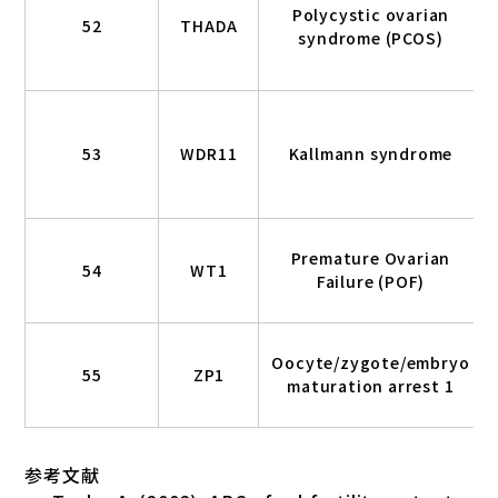
Polycystic ovarian
52
THADA
syndrome (PCOS)
53
WDR11
Kallmann syndrome
Premature Ovarian
54
WT1
Failure (POF)
Oocyte/zygote/embryo
55
ZP1
maturation arrest 1
参考文献