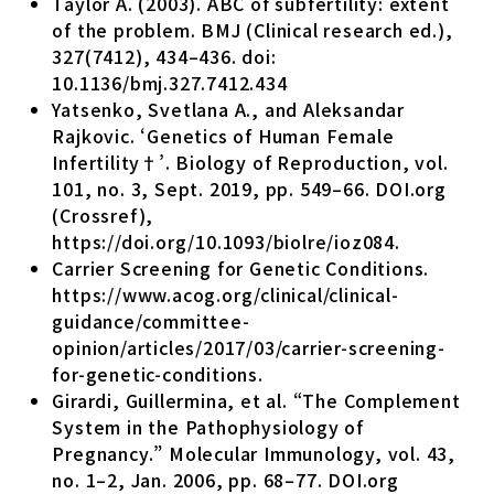
Taylor A. (2003). ABC of subfertility: extent
of the problem. BMJ (Clinical research ed.),
327(7412), 434–436. doi:
10.1136/bmj.327.7412.434
Yatsenko, Svetlana A., and Aleksandar
Rajkovic. ‘Genetics of Human Female
Infertility†’. Biology of Reproduction, vol.
101, no. 3, Sept. 2019, pp. 549–66. DOI.org
(Crossref),
https://doi.org/10.1093/biolre/ioz084
.
Carrier Screening for Genetic Conditions.
https://www.acog.org/clinical/clinical-
guidance/committee-
opinion/articles/2017/03/carrier-screening-
for-genetic-conditions
.
Girardi, Guillermina, et al. “The Complement
System in the Pathophysiology of
Pregnancy.” Molecular Immunology, vol. 43,
no. 1–2, Jan. 2006, pp. 68–77. DOI.org