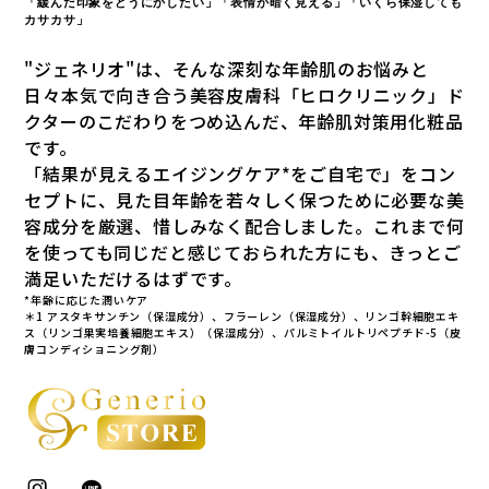
「緩んだ印象をどうにかしたい」「表情が暗く見える」「いくら保湿しても
カサカサ」
"ジェネリオ"は、そんな深刻な年齢肌のお悩みと
日々本気で向き合う美容皮膚科「ヒロクリニック」ド
クターのこだわりをつめ込んだ、年齢肌対策用化粧品
です。
「結果が見えるエイジングケア*をご自宅で」をコン
セプトに、見た目年齢を若々しく保つために必要な美
容成分を厳選、惜しみなく配合しました。これまで何
を使っても同じだと感じておられた方にも、きっとご
満足いただけるはずです。
*年齢に応じた潤いケア
＊1 アスタキサンチン（保湿成分）、フラーレン（保湿成分）、リンゴ幹細胞エキ
ス（リンゴ果実培養細胞エキス）（保湿成分）、パルミトイルトリペプチド-5（皮
膚コンディショニング剤）