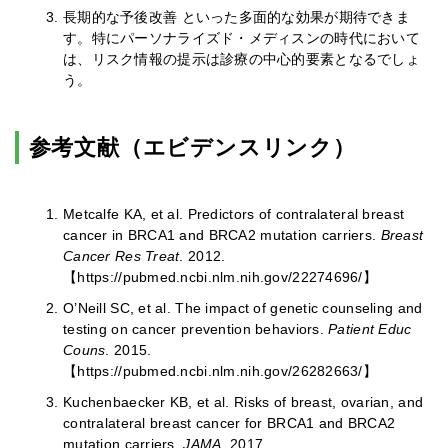
長期的な予後改善 といった多面的な効果が期待できま
す。特にパーソナライズド・メディスンの時代において
は、リスク情報の提示は診療の中心的要素となるでしょ
う。
参考文献（エビデンスリンク）
Metcalfe KA, et al. Predictors of contralateral breast
cancer in BRCA1 and BRCA2 mutation carriers.
Breast
Cancer Res Treat
. 2012.
【https://pubmed.ncbi.nlm.nih.gov/22274696/】
O’Neill SC, et al. The impact of genetic counseling and
testing on cancer prevention behaviors.
Patient Educ
Couns
. 2015.
【https://pubmed.ncbi.nlm.nih.gov/26282663/】
Kuchenbaecker KB, et al. Risks of breast, ovarian, and
contralateral breast cancer for BRCA1 and BRCA2
mutation carriers.
JAMA
. 2017.