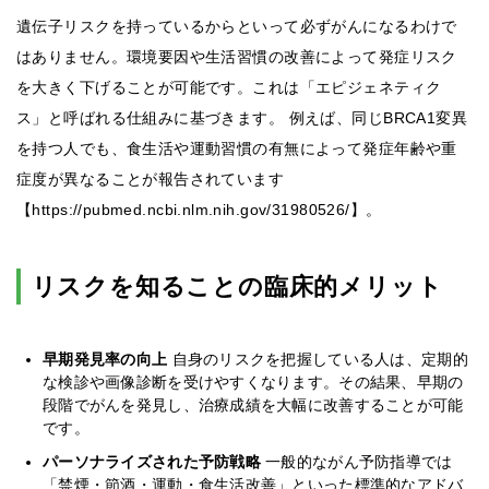
遺伝子リスクを持っているからといって必ずがんになるわけで
はありません。環境要因や生活習慣の改善によって発症リスク
を大きく下げることが可能です。これは「エピジェネティク
ス」と呼ばれる仕組みに基づきます。 例えば、同じBRCA1変異
を持つ人でも、食生活や運動習慣の有無によって発症年齢や重
症度が異なることが報告されています
【https://pubmed.ncbi.nlm.nih.gov/31980526/】。
リスクを知ることの臨床的メリット
早期発見率の向上
自身のリスクを把握している人は、定期的
な検診や画像診断を受けやすくなります。その結果、早期の
段階でがんを発見し、治療成績を大幅に改善することが可能
です。
パーソナライズされた予防戦略
一般的ながん予防指導では
「禁煙・節酒・運動・食生活改善」といった標準的なアドバ