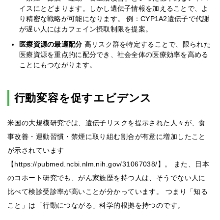
イスにとどまります。しかし遺伝子情報を加えることで、よ
り精密な戦略が可能になります。 例：CYP1A2遺伝子で代謝
が遅い人にはカフェイン摂取制限を提案。
医療資源の最適配分
高リスク群を特定することで、限られた
医療資源を重点的に配分でき、社会全体の医療効率を高める
ことにもつながります。
行動変容を促すエビデンス
米国の大規模研究では、遺伝子リスクを提示された人々が、食
事改善・運動習慣・禁煙に取り組む割合が有意に増加したこと
が示されています
【https://pubmed.ncbi.nlm.nih.gov/31067038/】。 また、日本
のコホート研究でも、がん家族歴を持つ人は、そうでない人に
比べて検診受診率が高いことが分かっています。 つまり「知る
こと」は「行動につながる」科学的根拠を持つのです。