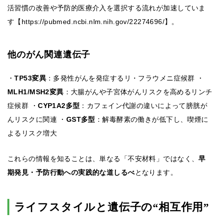
活習慣の改善や予防的医療介入を選択する流れが加速していま
す【https://pubmed.ncbi.nlm.nih.gov/22274696/】。
他のがん関連遺伝子
・
TP53変異
：多発性がんを発症するリ・フラウメニ症候群 ・
MLH1/MSH2変異
：大腸がんや子宮体がんリスクを高めるリンチ
症候群 ・
CYP1A2多型
：カフェイン代謝の違いによって膀胱が
んリスクに関連 ・
GST多型
：解毒酵素の働きが低下し、喫煙に
よるリスク増大
これらの情報を知ることは、単なる「不安材料」ではなく、
早
期発見・予防行動への実践的な道しるべ
となります。
ライフスタイルと遺伝子の“相互作用”