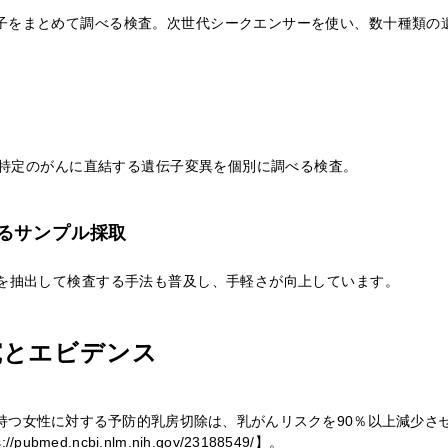
子をまとめて調べる検査。次世代シークエンサーを使い、数十種類の
に、特定のがんに直結する遺伝子変異を個別に調べる検査。
るサンプル採取
Aを抽出して検査する手法も普及し、手軽さが向上しています。
究とエビデンス
を持つ女性に対する予防的乳房切除は、乳がんリスクを90％以上減少さ
/pubmed.ncbi.nlm.nih.gov/23188549/】。