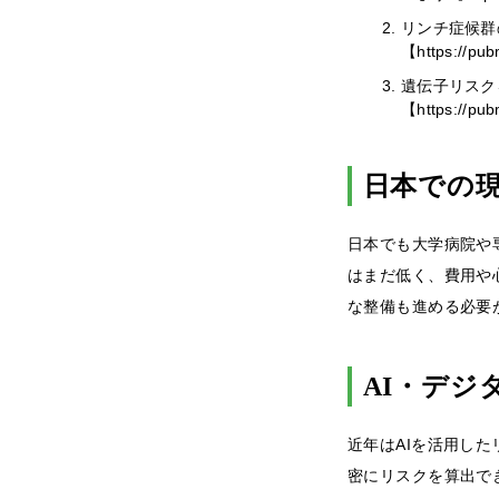
リンチ症候群
【https://pu
遺伝子リスク
【https://pu
日本での
日本でも大学病院や
はまだ低く、費用や
な整備も進める必要
AI・デジ
近年はAIを活用し
密にリスクを算出で