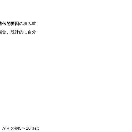
遺伝的要因
の積み重
場合、統計的に自分
。
がんの約5〜10％は