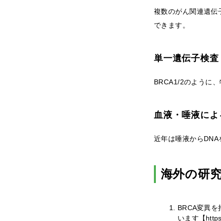
複数のがん関連遺伝
できます。
単一遺伝子検査
BRCA1/2のよう
血液・唾液によ
近年は唾液からDN
海外の研
BRCA変異
います【https:/