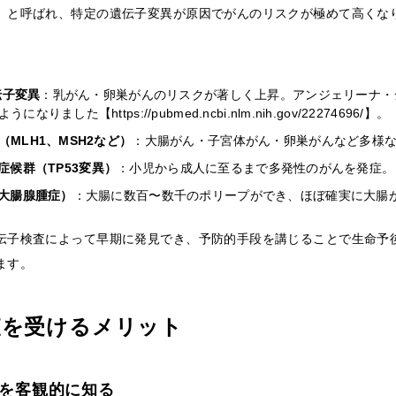
」と呼ばれ、特定の遺伝子変異が原因でがんのリスクが極めて高くな
遺伝子変異
：乳がん・卵巣がんのリスクが著しく上昇。アンジェリーナ・
なりました【https://pubmed.ncbi.nlm.nih.gov/22274696/】。
MLH1、MSH2など）
：大腸がん・子宮体がん・卵巣がんなど多様
eni症候群（TP53変異）
：小児から成人に至るまで多発性のがんを発症。
性大腸腺腫症）
：大腸に数百〜数千のポリープができ、ほぼ確実に大腸
伝子検査によって早期に発見でき、予防的手段を講じることで生命予
ます。
査を受けるメリット
クを客観的に知る