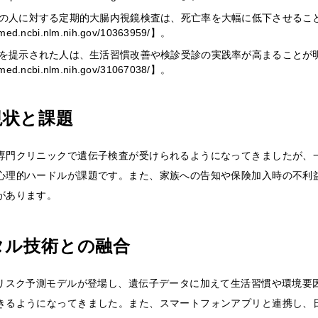
の人に対する定期的大腸内視鏡検査は、死亡率を大幅に低下させるこ
bmed.ncbi.nlm.nih.gov/10363959/】。
を提示された人は、生活習慣改善や検診受診の実践率が高まることが
bmed.ncbi.nlm.nih.gov/31067038/】。
現状と課題
専門クリニックで遺伝子検査が受けられるようになってきましたが、
心理的ハードルが課題です。また、家族への告知や保険加入時の不利
があります。
タル技術との融合
たリスク予測モデルが登場し、遺伝子データに加えて生活習慣や環境要
きるようになってきました。また、スマートフォンアプリと連携し、