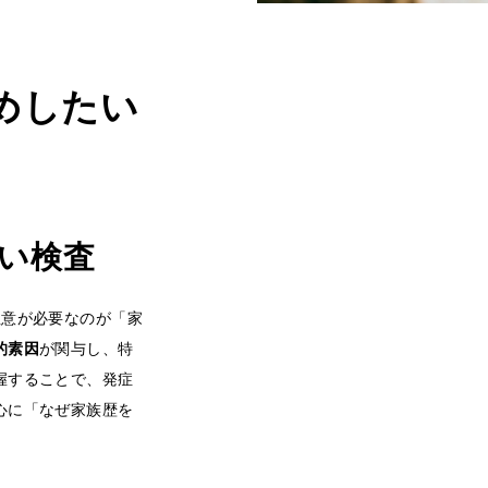
めしたい
い検査
注意が必要なのが「家
的素因
が関与し、特
握することで、発症
心に「なぜ家族歴を