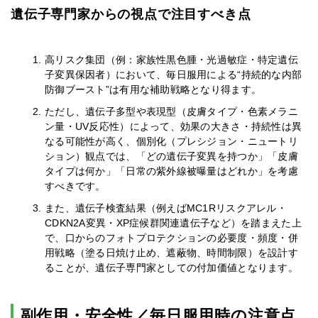
遺伝子専門家からの視点で注目すべき点
高リスク集団（例：家族性黒色腫・光過敏症・特定遺伝
子変異保因者）において、毎日服用による“持続的な内部
防御ブースト”は有用な補助戦略となり得ます。
ただし、遺伝子多型や表現型（皮膚タイプ・色素メラニ
ン量・UV反応性）によって、効果の大きさ・持続性は異
なる可能性が高く、個別化（プレシジョン・ニュートリ
ション）観点では、「どの遺伝子変異を持つか」「皮膚
タイプは何か」「日常の紫外線被曝量はどれか」を考慮
すべきです。
また、遺伝子検査結果（例えばMC1Rリスクアレル・
CDKN2A変異・XP症候群関連遺伝子など）を踏まえた上
で、口からのフォトプロテクションの必要度・頻度・併
用戦略（塗る日焼け止め、遮蔽物、時間制限）を設計す
ることが、遺伝子専門家としての付加価値となります。
副作用・安全性／毎日服用時の注意点