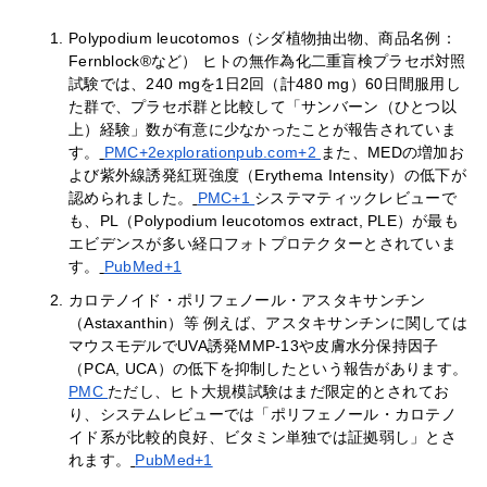
Polypodium leucotomos（シダ植物抽出物、商品名例：
Fernblock®など） ヒトの無作為化二重盲検プラセボ対照
試験では、240 mgを1日2回（計480 mg）60日間服用し
た群で、プラセボ群と比較して「サンバーン（ひとつ以
上）経験」数が有意に少なかったことが報告されていま
す。
PMC+2explorationpub.com+2
また、MEDの増加お
よび紫外線誘発紅斑強度（Erythema Intensity）の低下が
認められました。
PMC+1
システマティックレビューで
も、PL（Polypodium leucotomos extract, PLE）が最も
エビデンスが多い経口フォトプロテクターとされていま
す。
PubMed+1
カロテノイド・ポリフェノール・アスタキサンチン
（Astaxanthin）等 例えば、アスタキサンチンに関しては
マウスモデルでUVA誘発MMP-13や皮膚水分保持因子
（PCA, UCA）の低下を抑制したという報告があります。
PMC
ただし、ヒト大規模試験はまだ限定的とされてお
り、システムレビューでは「ポリフェノール・カロテノ
イド系が比較的良好、ビタミン単独では証拠弱し」とさ
れます。
PubMed+1