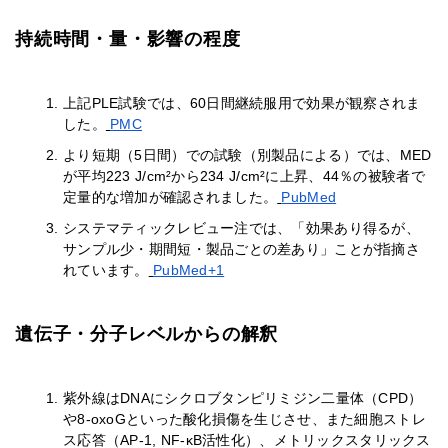
持続時間・量・影響の程度
上記PLE試験では、60日間継続服用で効果が観察されま
した。
PMC
より短期（5日間）での試験（別製品による）では、MED
が平均223 J/cm²から234 J/cm²に上昇、44％の被験者で
定量的な増加が確認されました。
PubMed
システマティックレビュー注では、「効果あり得るが、
サンプル少・期間短・製品ごとの差あり」ことが指摘さ
れています。
PubMed+1
遺伝子・分子レベルからの解釈
紫外線はDNAにシクロブタンピリミジン二量体（CPD）
や8-oxoGといった酸化損傷を生じさせ、また細胞ストレ
ス応答（AP-1, NF-κB活性化）、メトリックスタリックス