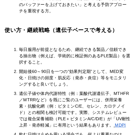
のバッファーを上げておきたい」と考える予防アプロー
チを重視する方。
使い方・継続戦略（遺伝子ベースで考える）
毎日服用が前提となるため、継続できる製品／信頼でき
る抽出物（例えば、学術的に検証例のあるPLE製品）を選
択すること。
開始後60～90日を一つの“効果判定期”として、MED変
化・日焼けの頻度・肌反応（発赤・炎症）等をモニタリ
ングすると良いでしょう。
遺伝子値や体内代謝特性（例：葉酸代謝遺伝子、MTHFR
／MTRRなど）を既にご覧のユーザーには、併用栄養
素・抗酸化網（例：ビタミンC/E、セレン、カロテノイ
ド）との相関も検討可能です。実際、システムレビュー
では複合栄養補助（PLE＋ビタミンA/C/D/E）が「UV耐性
上昇・発赤軽減」に有用という結果もあります。
MDPI
飲む日焼け止めを用いる場合でも、何より重要なのは