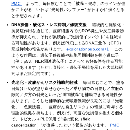
PMC
よって、毎日飲むことで「被曝－発赤」のラインが僅
かに上がる、いわば “光耐性バッファー” がわずかに強くなる
と予想されます。
DNA損傷・酸化ストレス抑制／修復支援
継続的な抗酸化・
抗炎症作用を通じて、皮膚細胞内でのROS発生や炎症酵素誘
導が抑えられ、それが累積的に“光損傷インパクト”を軽減す
る可能性があります。例えばPLEによるDNA二量体（CPD）
形成抑制の報告があります。
explorationpub.com+1
この
ような作用は、遺伝子修復能や細胞周期制御を担う遺伝子
（例：p53、NER関連遺伝子）にとっても好条件を作る可能
性があります（ただし直接ヒト遺伝子発現を示した大規模研
究はまだ限定的です）。
光老化・皮膚がんリスク補助的軽減
毎日飲むことで、塗る
日焼け止めが塗り直せなかった／乗り物での日差し／衣服の
隙間／夕方の斜光といった“隙間被曝”を補助できる可能性が
あります。こうした補助的な光曝露低減が長期的には「光老
化」「色素沈着」「皮膚がん発生リスク」の軽減に寄与する
理論的根拠を持ちます。例えば、高度な光損傷を抱える個体
で、トピカル＋PLE併用で“場の変化（field
cancerization）”が改善したという報告があります。
PMC