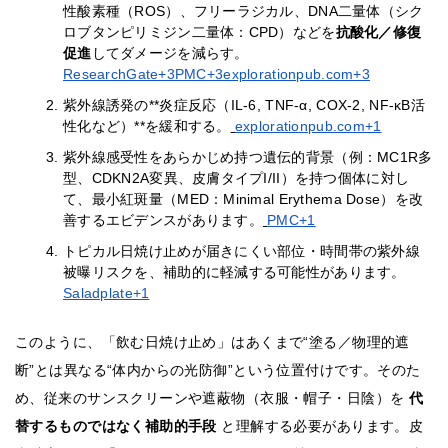
性酸素種（ROS）、フリーラジカル、DNA二量体（シク
ロブタンピリミジン二量体：CPD）などを
抗酸化／修復
促進
してダメージを減らす。
ResearchGate+3PMC+3explorationpub.com+3
紫外線誘発の**炎症反応（IL‐6, TNF‐α, COX-2, NF-κB活
性化など）**を緩和する。
explorationpub.com+1
紫外線感受性をあらかじめ持つ遺伝的背景（例：MC1R多
型、CDKN2A変異、皮膚タイプI/II）を持つ個体に対し
て、最小紅斑量（MED：Minimal Erythema Dose）を改
善するエビデンスがあります。
PMC+1
トピカル日焼け止めが届きにくい部位・時間帯の紫外線
被曝リスクを、補助的に軽減する可能性があります。
Saladplate+1
このように、「飲む日焼け止め」はあくまで“塗る／物理的遮
断”とは異なる“体内からの光防御”という位置付けです。そのた
め、従来のサンスクリーンや遮蔽物（衣服・帽子・日陰）を
代
替するものではなく補助的手段
と理解する必要があります。皮