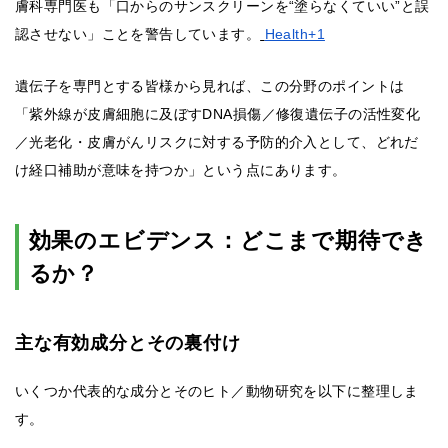
膚科専門医も「口からのサンスクリーンを“塗らなくていい”と誤
認させない」ことを警告しています。
Health+1
遺伝子を専門とする皆様から見れば、この分野のポイントは
「紫外線が皮膚細胞に及ぼすDNA損傷／修復遺伝子の活性変化
／光老化・皮膚がんリスクに対する予防的介入として、どれだ
け経口補助が意味を持つか」という点にあります。
効果のエビデンス：どこまで期待でき
るか？
主な有効成分とその裏付け
いくつか代表的な成分とそのヒト／動物研究を以下に整理しま
す。