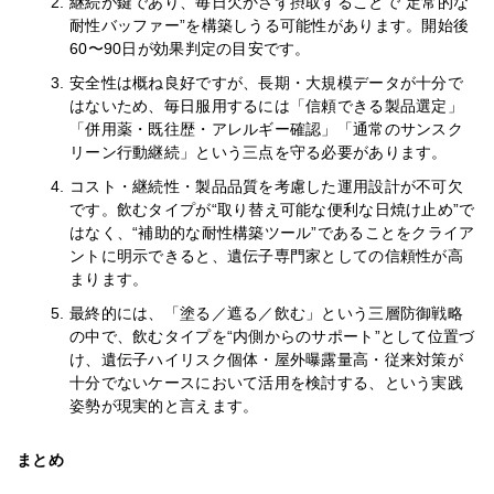
継続が鍵であり、毎日欠かさず摂取することで“定常的な
耐性バッファー”を構築しうる可能性があります。開始後
60〜90日が効果判定の目安です。
安全性は概ね良好ですが、長期・大規模データが十分で
はないため、毎日服用するには「信頼できる製品選定」
「併用薬・既往歴・アレルギー確認」「通常のサンスク
リーン行動継続」という三点を守る必要があります。
コスト・継続性・製品品質を考慮した運用設計が不可欠
です。飲むタイプが“取り替え可能な便利な日焼け止め”で
はなく、“補助的な耐性構築ツール”であることをクライア
ントに明示できると、遺伝子専門家としての信頼性が高
まります。
最終的には、「塗る／遮る／飲む」という三層防御戦略
の中で、飲むタイプを“内側からのサポート”として位置づ
け、遺伝子ハイリスク個体・屋外曝露量高・従来対策が
十分でないケースにおいて活用を検討する、という実践
姿勢が現実的と言えます。
まとめ