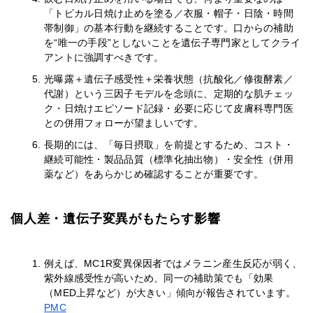
「トピカル日焼け止めを塗る／衣服・帽子・日陰・時間
帯制御」の基本行動を継続することです。口からの補助
を“唯一の手段”としないことを遺伝子専門家としてクライ
アントに強調すべきです。
光曝露＋遺伝子感受性＋栄養状態（抗酸化／修復酵素／
代謝）という三因子モデルを念頭に、定期的な肌チェッ
ク・日焼けエピソード記録・必要に応じて皮膚科専門医
との併用フォローが望ましいです。
長期的には、「毎日摂取」を前提とするため、コスト・
継続可能性・製品品質（標準化抽出物）・安全性（併用
薬など）をあらかじめ確認することが重要です。
個人差・遺伝子変異がもたらす影響
例えば、MC1R変異保因者ではメラニン産生反応が弱く、
紫外線感受性が高いため、同一の補助策でも「効果
（MED上昇など）が大きい」傾向が報告されています。
PMC