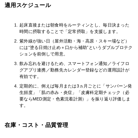
適用スケジュール
起床直後または朝食時をルーティンとし、毎日決まった
時間に摂取することで「定常摂取」を支援します。
紫外線が強い日（屋外活動・海・高原・スキー場など）
には“塗る日焼け止め＋口から補助”というダブルプロテク
ションを前倒しで用意。
飲み忘れを避けるため、スマートフォン通知／ライフロ
グアプリ連携／勤務先カレンダー登録などの運用設計が
有効です。
定期的に、例えば毎月または3ヵ月ごとに「サンバーン発
生頻度」「肌の赤み・炎症」「皮膚科定期チェック（必
要ならMED測定・色素沈着計測）」を振り返り評価しま
す。
在庫・コスト・品質管理