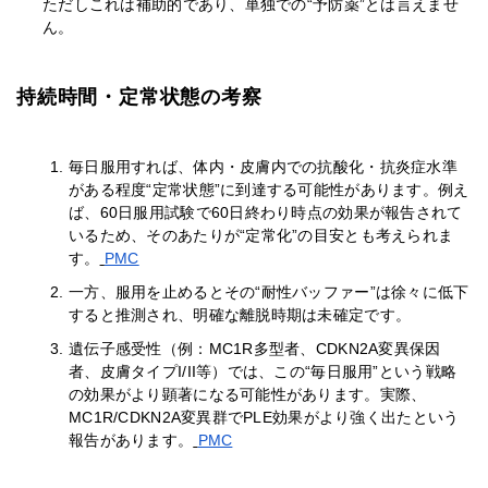
ただしこれは補助的であり、単独での“予防薬”とは言えませ
ん。
持続時間・定常状態の考察
毎日服用すれば、体内・皮膚内での抗酸化・抗炎症水準
がある程度“定常状態”に到達する可能性があります。例え
ば、60日服用試験で60日終わり時点の効果が報告されて
いるため、そのあたりが“定常化”の目安とも考えられま
す。
PMC
一方、服用を止めるとその“耐性バッファー”は徐々に低下
すると推測され、明確な離脱時期は未確定です。
遺伝子感受性（例：MC1R多型者、CDKN2A変異保因
者、皮膚タイプI/II等）では、この“毎日服用”という戦略
の効果がより顕著になる可能性があります。実際、
MC1R/CDKN2A変異群でPLE効果がより強く出たという
報告があります。
PMC