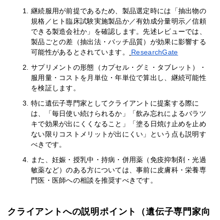
継続服用が前提であるため、製品選定時には「抽出物の
規格／ヒト臨床試験実施製品か／有効成分量明示／信頼
できる製造会社か」を確認します。先述レビューでは、
製品ごとの差（抽出法・バッチ品質）が効果に影響する
可能性があるとされています。
ResearchGate
サプリメントの形態（カプセル・グミ・タブレット）・
服用量・コストを月単位・年単位で算出し、継続可能性
を検証します。
特に遺伝子専門家としてクライアントに提案する際に
は、「毎日使い続けられるか」「飲み忘れによるバラツ
キで効果が出にくくなること」「塗る日焼け止めを止め
ない限りコストメリットが出にくい」という点も説明す
べきです。
また、妊娠・授乳中・持病・併用薬（免疫抑制剤・光過
敏薬など）のある方については、事前に皮膚科・栄養専
門医・医師への相談を推奨すべきです。
クライアントへの説明ポイント（遺伝子専門家向