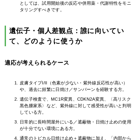
としては、試用開始後の反応や併用薬・代謝特性をモニ
タリングすべきです。
遺伝子・個人差観点：誰に向いてい
て、どのように使うか
適応が考えられるケース
皮膚タイプI/II（色素が少ない・紫外線反応性が高い）
や、過去に頻繁に日焼け／サンバーンを経験する方。
遺伝子検査で、MC1R変異、CDKN2A変異、〈高リスク
黒色腫家系〉など、紫外線に対して感受性が高いと判明
している方。
日常的に長時間屋外にいる／遮蔽物・日焼け止めの使用
が十分でない環境にある方。
通常のトピカル日焼け止め＋遮蔽物に加え、「内部から