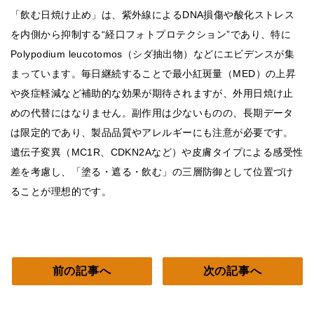
「飲む日焼け止め」は、紫外線によるDNA損傷や酸化ストレス
を内側から抑制する“経口フォトプロテクション”であり、特に
Polypodium leucotomos（シダ抽出物）などにエビデンスが集
まっています。毎日継続することで最小紅斑量（MED）の上昇
や炎症軽減など補助的な効果が期待されますが、外用日焼け止
めの代替にはなりません。副作用は少ないものの、長期データ
は限定的であり、製品品質やアレルギーにも注意が必要です。
遺伝子変異（MC1R、CDKN2Aなど）や皮膚タイプによる感受性
差を考慮し、「塗る・遮る・飲む」の三層防御として位置づけ
ることが理想的です。
前の記事へ
次の記事へ