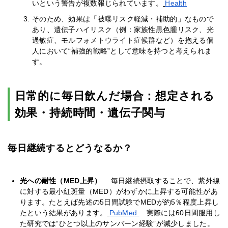
いという警告が複数報じられています。
Health
そのため、効果は「被曝リスク軽減・補助的」なもので
あり、遺伝子ハイリスク（例：家族性黒色腫リスク、光
過敏症、モルフォメトウライト症候群など）を抱える個
人において“補強的戦略”として意味を持つと考えられま
す。
日常的に毎日飲んだ場合：想定される
効果・持続時間・遺伝子関与
毎日継続するとどうなるか？
光への耐性（MED上昇）
毎日継続摂取することで、紫外線
に対する最小紅斑量（MED）がわずかに上昇する可能性があ
ります。たとえば先述の5日間試験でMEDが約5％程度上昇し
たという結果があります。
PubMed
実際には60日間服用し
た研究では“ひとつ以上のサンバーン経験”が減少しました。