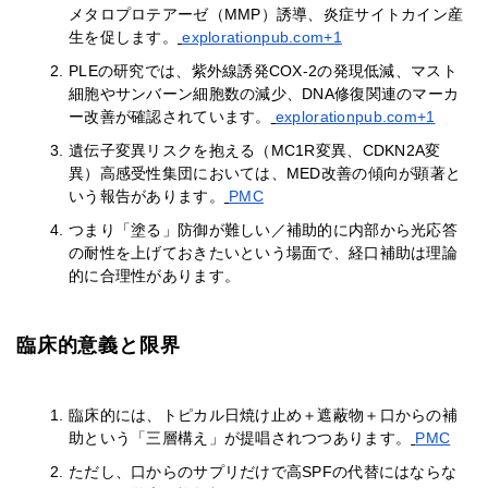
メタロプロテアーゼ（MMP）誘導、炎症サイトカイン産
生を促します。
explorationpub.com+1
PLEの研究では、紫外線誘発COX-2の発現低減、マスト
細胞やサンバーン細胞数の減少、DNA修復関連のマーカ
ー改善が確認されています。
explorationpub.com+1
遺伝子変異リスクを抱える（MC1R変異、CDKN2A変
異）高感受性集団においては、MED改善の傾向が顕著と
いう報告があります。
PMC
つまり「塗る」防御が難しい／補助的に内部から光応答
の耐性を上げておきたいという場面で、経口補助は理論
的に合理性があります。
臨床的意義と限界
臨床的には、トピカル日焼け止め＋遮蔽物＋口からの補
助という「三層構え」が提唱されつつあります。
PMC
ただし、口からのサプリだけで高SPFの代替にはならな