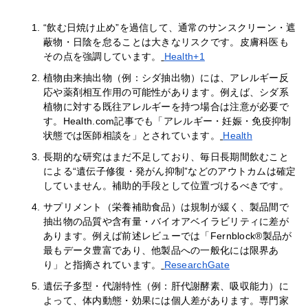
“飲む日焼け止め”を過信して、通常のサンスクリーン・遮
蔽物・日陰を怠ることは大きなリスクです。皮膚科医も
その点を強調しています。
Health+1
植物由来抽出物（例：シダ抽出物）には、アレルギー反
応や薬剤相互作用の可能性があります。例えば、シダ系
植物に対する既往アレルギーを持つ場合は注意が必要で
す。Health.com記事でも「アレルギー・妊娠・免疫抑制
状態では医師相談を」とされています。
Health
長期的な研究はまだ不足しており、毎日長期間飲むこと
による“遺伝子修復・発がん抑制”などのアウトカムは確定
していません。補助的手段として位置づけるべきです。
サプリメント（栄養補助食品）は規制が緩く、製品間で
抽出物の品質や含有量・バイオアベイラビリティに差が
あります。例えば前述レビューでは「Fernblock®製品が
最もデータ豊富であり、他製品への一般化には限界あ
り」と指摘されています。
ResearchGate
遺伝子多型・代謝特性（例：肝代謝酵素、吸収能力）に
よって、体内動態・効果には個人差があります。専門家