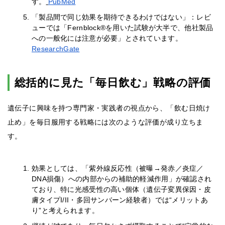
す。
PubMed
「製品間で同じ効果を期待できるわけではない」：レビ
ューでは「Fernblock®を用いた試験が大半で、他社製品
への一般化には注意が必要」とされています。
ResearchGate
総括的に見た「毎日飲む」戦略の評価
遺伝子に興味を持つ専門家・実践者の視点から、「飲む日焼け
止め」を毎日服用する戦略には次のような評価が成り立ちま
す。
効果としては、「紫外線反応性（被曝→発赤／炎症／
DNA損傷）への内部からの補助的軽減作用」が確認され
ており、特に光感受性の高い個体（遺伝子変異保因・皮
膚タイプI/II・多回サンバーン経験者）では“メリットあ
り”と考えられます。