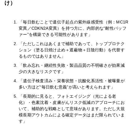
け）
「毎日飲むことで遺伝子起点の紫外線感受性（例：MC1R
変異／CDKN2A変異）を持つ方に、内部的な“耐性バッフ
ァー”を構築できる可能性があります」
「ただしこれはあくまで補助であって、トッププロテク
ション（塗る日焼け止め＋遮蔽物＋日陰行動）を代替す
るものではありません」
「飲み忘れ・継続性失敗・製品品質の不明確さが効果減
少の大きなリスクです」
「遺伝子検査済み・栄養状態・抗酸化系活性・被曝量が
多い方ほど“毎日飲む意義”が高いと考えられます」
「長期的に見ると、フォトエイジング（光による老
化）・色素沈着・皮膚がんリスク低減のアプローチにお
いて、補助的な戦略として意味があります。ただし大規
模長期アウトカムによる確定データはまだ限られていま
す」