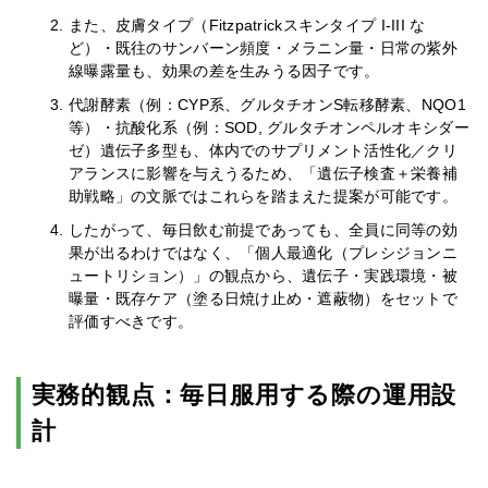
また、皮膚タイプ（Fitzpatrickスキンタイプ I-III な
ど）・既往のサンバーン頻度・メラニン量・日常の紫外
線曝露量も、効果の差を生みうる因子です。
代謝酵素（例：CYP系、グルタチオンS転移酵素、NQO1
等）・抗酸化系（例：SOD, グルタチオンペルオキシダー
ゼ）遺伝子多型も、体内でのサプリメント活性化／クリ
アランスに影響を与えうるため、「遺伝子検査＋栄養補
助戦略」の文脈ではこれらを踏まえた提案が可能です。
したがって、毎日飲む前提であっても、全員に同等の効
果が出るわけではなく、「個人最適化（プレシジョンニ
ュートリション）」の観点から、遺伝子・実践環境・被
曝量・既存ケア（塗る日焼け止め・遮蔽物）をセットで
評価すべきです。
実務的観点：毎日服用する際の運用設
計