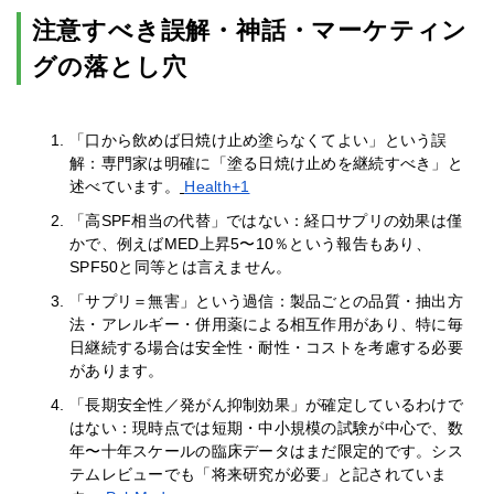
注意すべき誤解・神話・マーケティン
グの落とし穴
「口から飲めば日焼け止め塗らなくてよい」という誤
解：専門家は明確に「塗る日焼け止めを継続すべき」と
述べています。
Health+1
「高SPF相当の代替」ではない：経口サプリの効果は僅
かで、例えばMED上昇5〜10％という報告もあり、
SPF50と同等とは言えません。
「サプリ＝無害」という過信：製品ごとの品質・抽出方
法・アレルギー・併用薬による相互作用があり、特に毎
日継続する場合は安全性・耐性・コストを考慮する必要
があります。
「長期安全性／発がん抑制効果」が確定しているわけで
はない：現時点では短期・中小規模の試験が中心で、数
年〜十年スケールの臨床データはまだ限定的です。シス
テムレビューでも「将来研究が必要」と記されていま