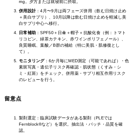
mg。夕方または就寝前に摂取。
併用設計
：4月〜9月は両フェーズ併用（飲む日焼け止め
＋美白サプリ）、10月以降は飲む日焼け止めを軽減し美
白サプリ中心へ移行。
日常補助
：SPF50＋日傘＋帽子＋抗酸化食（例：トマト
リコピン、緑茶カテキン、赤ワインポリフェノール）、
良質睡眠、葉酸／B群の補給（特に美肌・肌修復とし
て）。
モニタリング
：6か月毎にMED測定（可能であれば）・色
素斑写真・遺伝子リスク再確認・肌状態（くすみ・シ
ミ・紅斑）をチェック。併用薬・サプリ相互作用リスク
のレビューを行う。
留意点
製剤選定：臨床試験データがある製剤（PLEでは
Fernblock®など）を選択。抽出法・バッチ・品質を確
認。