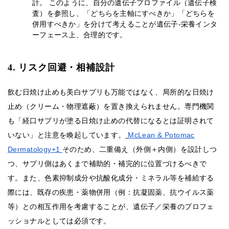
計。 このように、自分の遺伝子プロファイル（遺伝子検
査）を参照し、「どちらを主軸にすべきか」「どちらを
併用すべきか」を分けて考えることが遺伝子‐栄養インタ
ーフェース上、合理的です。
4. リスク回避・相補設計
飲む日焼け止めも美白サプリも万能ではなく、局所的な日焼け
止め（クリーム・物理遮蔽）を置き換えられません。専門機関
も「経口サプリが塗る日焼け止めの代替になるとは証明されて
いない」と注意を喚起しています。
McLean & Potomac
Dermatology+1
そのため、二重備え（外側＋内側）を設計しつ
つ、サプリ側はあくまで補助的・補完的に位置づけるべきで
す。また、色素抑制成分や抗酸化成分・ミネラル等を補給する
際には、既存の疾患・薬物併用（例：抗凝固薬、抗ウイルス薬
等）との相互作用を考慮することが、遺伝子／栄養のプロフェ
ッショナルとしては必須です。