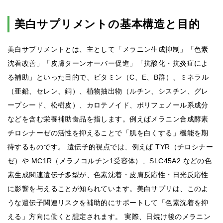
美白サプリメントの基本構造と目的
美白サプリメントとは、主として「メラニン生成抑制」「色素
沈着改善」「皮膚ターンオーバー促進」「抗酸化・抗炎症によ
る補助」といった目的で、ビタミン（C、E、B群）、ミネラル
（亜鉛、セレン、銅）、植物抽出物（ルチン、シスチン、グレ
ープシード、松樹皮）、カロテノイド、ポリフェノール系成分
などを含む栄養補助食品を指します。例えばメラニン合成酵素
チロシナーゼの活性を抑えることで「肌を白くする」機能を期
待するものです。 遺伝子的視点では、例えば TYR（チロシナー
ゼ）や MC1R（メラノコルチン1受容体）、SLC45A2 などの色
素生成関連遺伝子多型が、色素沈着・皮膚反応性・日光反応性
に影響を与えることが知られています。美白サプリは、このよ
うな遺伝子関連リスクを補助的にサポートして「色素沈着を抑
える」方向に働くと想定されます。 実際、日焼け後のメラニン