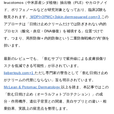
leucotomos（中米原産シダ植物）抽出物（PLE）やカロテノイ
ド、ポリフェノールなどが研究対象となっており、臨床試験も
散見されます。
MDPI+3PMC+3skin.dermsquared.com+3
この
アプローチは「日焼け止めクリームだけでは防ぎきれない内的
プロセス（酸化・炎症・DNA修復）を補填する」位置づけで
す。つまり、局所防御＋内的防御という二重防御戦略の“内”側を
担います。
最新のレビューでも、「飲むサプリで紫外線による皮膚損傷リ
スクを低減できる可能性」が示されています。
liebertpub.com+1
ただし専門家の警告として「飲む日焼け止め
がクリームの代替にならない」旨も明示されています。
McLean & Potomac Dermatology
以上を踏ま、本記事ではこの
「飲む日焼け止め（オーラルフォトプロテクション）」の成
分・作用機序、遺伝子背景との関連、美白サプリとの違い・相
乗効果、実践上の留意点を整理します。