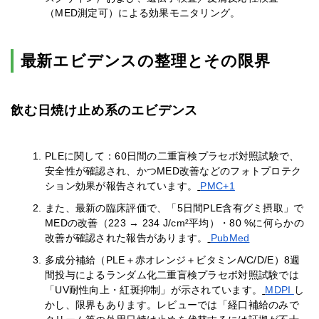
（MED測定可）による効果モニタリング。
最新エビデンスの整理とその限界
飲む日焼け止め系のエビデンス
PLEに関して：60日間の二重盲検プラセボ対照試験で、
安全性が確認され、かつMED改善などのフォトプロテク
ション効果が報告されています。
PMC+1
また、最新の臨床評価で、「5日間PLE含有グミ摂取」で
MEDの改善（223 → 234 J/cm²平均）・80 %に何らかの
改善が確認された報告があります。
PubMed
多成分補給（PLE＋赤オレンジ＋ビタミンA/C/D/E）8週
間投与によるランダム化二重盲検プラセボ対照試験では
「UV耐性向上・紅斑抑制」が示されています。
MDPI
し
かし、限界もあります。レビューでは「経口補給のみで