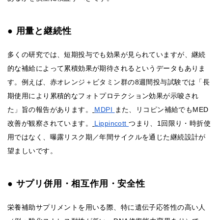
● 用量と継続性
多くの研究では、短期投与でも効果が見られていますが、継続
的な補給によって累積効果が期待されるというデータもありま
す。例えば、赤オレンジ＋ビタミン群の8週間投与試験では「長
期使用により累積的なフォトプロテクション効果が示唆され
た」旨の報告があります。
MDPI
また、リコピン補給でもMED
改善が観察されています。
Lippincott
つまり、1回限り・時折使
用ではなく、曝露リスク期／年間サイクルを通じた継続設計が
望ましいです。
● サプリ併用・相互作用・安全性
栄養補助サプリメントを用いる際、特に遺伝子応答性の高い人