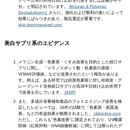
クリーム等の外用日焼け止めを代替するには証拠が不十
分」と明記されています。
McLean & Potomac
Dermatology+1
さらに、抽出および製剤の違いによって
効果にばらつきがあり、製品選定が重要です。
skin.dermsquared.com
美白サプリ系のエビデンス
メラニン生成・色素斑・くすみ改善を目的とした経口サ
プリに関し、「メラノスポット数・色素斑の面積・
VISIA®評価値」などが改善されたという報告がありま
す。例えば、ある研究では顔面色素斑に対し松樹皮・グ
レープシード含有経口サプリが高SPF日焼け止め併用下
で改善を示しています。
MDPI
また、多成分栄養補助食品のフォトエイジング改善を検
証したレビューでは、16件の試験で「色素斑・肌質改
善」などの有益効果が観察されました。
jddonline.com
ただし、これらも“色素改善”に限定されており、UV曝露
防御（紅斑抑制・DNA損傷軽減）に関しては限られたデ