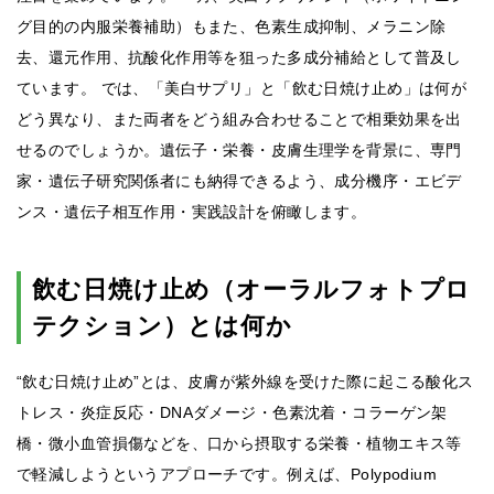
グ目的の内服栄養補助）もまた、色素生成抑制、メラニン除
去、還元作用、抗酸化作用等を狙った多成分補給として普及し
ています。 では、「美白サプリ」と「飲む日焼け止め」は何が
どう異なり、また両者をどう組み合わせることで相乗効果を出
せるのでしょうか。遺伝子・栄養・皮膚生理学を背景に、専門
家・遺伝子研究関係者にも納得できるよう、成分機序・エビデ
ンス・遺伝子相互作用・実践設計を俯瞰します。
飲む日焼け止め（オーラルフォトプロ
テクション）とは何か
“飲む日焼け止め”とは、皮膚が紫外線を受けた際に起こる酸化ス
トレス・炎症反応・DNAダメージ・色素沈着・コラーゲン架
橋・微小血管損傷などを、口から摂取する栄養・植物エキス等
で軽減しようというアプローチです。例えば、Polypodium