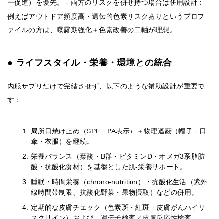
ー促進）を優先。 ‐ 両方のリスクを併せ持つ場合は併用設計：
例えばアウトドア頻度高・遺伝的色素リスクありというプロフ
ァイルの方は、曝露期強化＋色素改善の二軸が理想。
● ライフスタイル・栄養・環境との統合
内服サプリだけで完結させず、以下のような補助設計が重要で
す：
局所日焼け止め（SPF・PA表示）＋物理遮蔽（帽子・日
傘・衣服）を継続。
栄養バランス（葉酸・B群・ビタミンD・オメガ3系脂肪
酸・抗酸化食材）を基盤とした肌‐栄養サポート。
睡眠・時間栄養（chrono-nutrition）・抗酸化生活（紫外
線時間帯制限、抗酸化野菜・果物摂取）などの併用。
定期的な皮膚チェック（色素斑・紅斑・皮膚がんハイリ
スクサイン）および、遺伝子検査／皮膚反応性検査