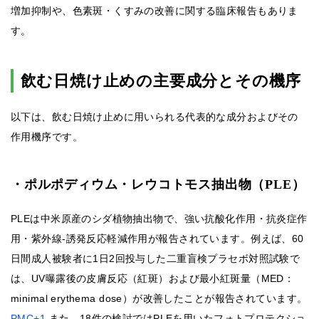
増加抑制や、色素斑・くすみの改善に関する臨床報告もありま
す。
飲む日焼け止めの主要成分とその機序
以下は、飲む日焼け止めに用いられる代表的な成分およびその
作用機序です。
・ポルポディウム・レウコトモス抽出物（PLE）
PLEは中米原産のシダ植物抽出物で、強い抗酸化作用・抗炎症作
用・紫外線‐誘発反応軽減作用が報告されています。例えば、60
日間成人被験者に1日2回投与した二重盲検プラセボ対照試験で
は、UV曝露後の皮膚反応（紅斑）および最小紅斑量（MED：
minimal erythema dose）が改善したことが報告されています。
PMC+1
また、18件の検討ではPLEを用いたフォトプロテクショ