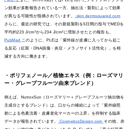
ン効果が多数報告されている一方、抽出法・製剤によって効果
が異なる可能性が指摘されています。
skin.dermsquared.com
さらに、最近の研究では、その新規製剤を5日間の投与でMEDを
平均約223 J/cm²から234 J/cm²に増加させたとの報告も。
PubMed
このように、PLEは「紫外線が皮膚に入ってから起こ
る反応（紅斑・DNA損傷・炎症・メラノサイト活性化）」を軽
減する方向に働きます。
・ポリフェノール／植物エキス（例：ローズマリ
ー・グレープフルーツ由来ブレンド）
例えば、NutroxSun（ローズマリー＋グレープフルーツ抽出物を
主成分とするブレンド）は、口からの補給によって「紫外線照
射による色素沈着・皮膚老化マーカーの上昇」を抑制する臨床
データが報告されています。
CosmeticsDesign.com
その他、赤