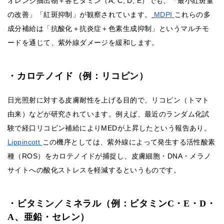
オレンジ抽出物＋各ビタミン（A, C, D, E）でも、「最小紅斑量
の改善」「紅斑抑制」が観察されています。
MDPI
これらの多
成分補給は「抗酸化＋抗炎症＋色素生成抑制」というマルチモ
ードを通じて、紫外線ダメージを緩和します。
・カロテノイド（例：リコピン）
日光照射に対する皮膚耐性を上げる目的で、リコピン（トマト
由来）などが研究されています。例えば、最近のランダム化試
験で経口リコピン補給によりMEDが上昇したという報告あり。
Lippincott
この機序としては、紫外線によって発生する活性酸素
種（ROS）をカロテノイドが捕捉し、皮膚細胞・DNA・メラノ
サイトへの酸化ストレスを軽減するというものです。
・ビタミン／ミネラル（例：ビタミンC・E・D・
A、亜鉛・セレン）