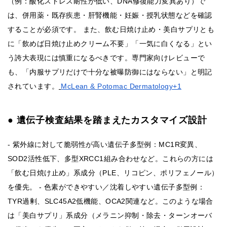
（例：酸化ストレス耐性が低い、DNA修復能力変異あり）で
は、併用薬・既存疾患・肝腎機能・妊娠・授乳状態などを確認
することが必須です。 また、飲む日焼け止め・美白サプリとも
に「飲めば日焼け止めクリーム不要」「一気に白くなる」とい
う誇大表現には慎重になるべきです。専門家向けレビューで
も、「内服サプリだけで十分な被曝防御にはならない」と明記
されています。
McLean & Potomac Dermatology+1
● 遺伝子検査結果を踏まえたカスタマイズ設計
‐ 紫外線に対して脆弱性が高い遺伝子多型例：MC1R変異、
SOD2活性低下、多型XRCC1組み合わせなど。これらの方には
「飲む日焼け止め」系成分（PLE、リコピン、ポリフェノール）
を優先。 ‐ 色素ができやすい／沈着しやすい遺伝子多型例：
TYR過剰、SLC45A2低機能、OCA2関連など。このような場合
は「美白サプリ」系成分（メラニン抑制・除去・ターンオーバ