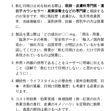
飲む日焼け止めを始める際は、
医師・皮膚科専門医・遺
伝子カウンセラー・産業栄養士などの専門家
と相談する
のが安全です。特に既往歴（皮膚がん、先天性色素異
常、光線過敏症）、薬剤併用、妊娠・授乳中の方は慎重
に。
製品を選ぶ際は「どの成分が〇〇 mg」「用法・用量」
「臨床データの有無」「安全性データ」「輸入／国内製
造か」「抽出方法・品質管理」が明記されているかを確
認してください。摘要が「飲む日焼け止め」だけで誇張
表現されているものは慎重に。
外用＋内服の併用であることをユーザーに明確に伝える
こと（誤解で「飲むだけで日焼けしない」と思わせない
ように）。
継続性・ライフスタイルとの整合性（屋外活動習慣、日
傘・衣類の遮蔽、日焼け回数履歴）も考慮する必要があ
ります。
コスト対効果・効果実感・体感指標（例：紅斑の出方、
色素沈着の進行、皮膚のキメ／ハリ）を定期的に観察
し、過度の期待は避けるべきです。