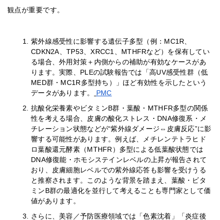
観点が重要です。
紫外線感受性に影響する遺伝子多型（例：MC1R、
CDKN2A、TP53、XRCC1、MTHFRなど）を保有してい
る場合、外用対策＋内側からの補助が有効なケースがあ
ります。実際、PLEの試験報告では「高UV感受性群（低
MED群・MC1R多型持ち）」ほど有効性を示したという
データがあります。
PMC
抗酸化栄養素やビタミンB群・葉酸・MTHFR多型の関係
性を考える場合、皮膚の酸化ストレス・DNA修復系・メ
チレーション状態などが“紫外線ダメージ⇔皮膚反応”に影
響する可能性があります。例えば、メチレンテトラヒド
ロ葉酸還元酵素（MTHFR）多型による低葉酸状態では
DNA修復能・ホモシステインレベルの上昇が報告されて
おり、皮膚細胞レベルでの紫外線応答も影響を受けうる
と推察されます。このような背景を踏まえ、葉酸・ビタ
ミンB群の最適化を並行して考えることも専門家として価
値があります。
さらに、美容／予防医療領域では「色素沈着」「炎症後