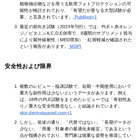
植物抽出物などを用うる飲用フォトプロテクションの可
能性が検討されており、「有望だが更なる大型試験が必
要」と言及されています。
PubMed+1
最近の前向き試験（2023年刊行）では、PLE＋赤オレン
ジ／ビタミンA,C,D,E併用で、8週間のサプリメント投与
により紫外線耐性（MED増加）・紅斑軽減が確認された
という報告があります。
MDPI
安全性および限界
複数のレビュー・臨床試験で、短期・中期使用において
重大な副作用は少ないというデータがあります。例え
ば、18件のPLE試験をまとめたレビューでは「有効性あ
り／重大な安全性懸念なし」と結論されています。
skin.dermsquared.com+1
しかし、前述の通り、「代替ではない」「長期データが
少ない」「用量・対象者の最適化未確定」であるという
点が指摘されており、専門家は慎重な姿勢を推奨してい