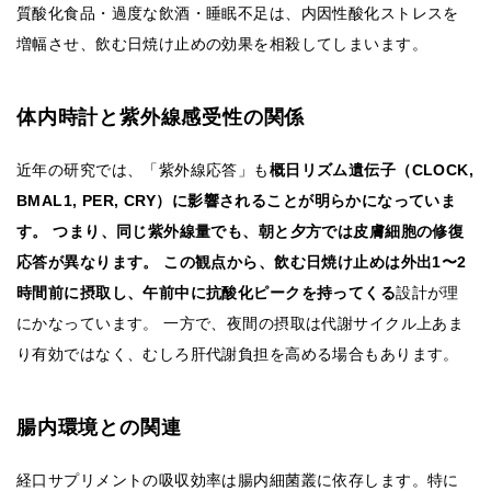
質酸化食品・過度な飲酒・睡眠不足は、内因性酸化ストレスを
増幅させ、飲む日焼け止めの効果を相殺してしまいます。
体内時計と紫外線感受性の関係
近年の研究では、「紫外線応答」も
概日リズム遺伝子（CLOCK,
BMAL1, PER, CRY）に影響されることが明らかになっていま
す。 つまり、同じ紫外線量でも、朝と夕方では皮膚細胞の修復
応答が異なります。 この観点から、飲む日焼け止めは外出1〜2
時間前に摂取し、午前中に抗酸化ピークを持ってくる
設計が理
にかなっています。 一方で、夜間の摂取は代謝サイクル上あま
り有効ではなく、むしろ肝代謝負担を高める場合もあります。
腸内環境との関連
経口サプリメントの吸収効率は腸内細菌叢に依存します。特に