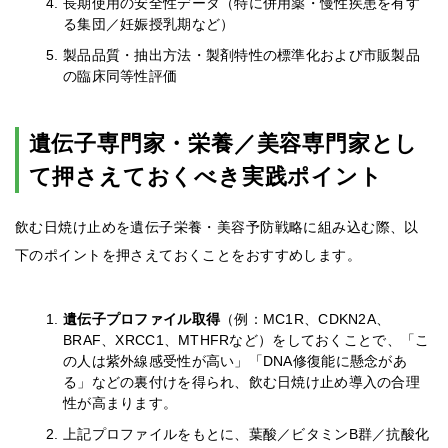
長期使用の安全性データ（特に併用薬・慢性疾患を有す
る集団／妊娠授乳期など）
製品品質・抽出方法・製剤特性の標準化および市販製品
の臨床同等性評価
遺伝子専門家・栄養／美容専門家とし
て押さえておくべき実践ポイント
飲む日焼け止めを遺伝子栄養・美容予防戦略に組み込む際、以
下のポイントを押さえておくことをおすすめします。
遺伝子プロファイル取得
（例：MC1R、CDKN2A、
BRAF、XRCC1、MTHFRなど）をしておくことで、「こ
の人は紫外線感受性が高い」「DNA修復能に懸念があ
る」などの裏付けを得られ、飲む日焼け止め導入の合理
性が高まります。
上記プロファイルをもとに、葉酸／ビタミンB群／抗酸化