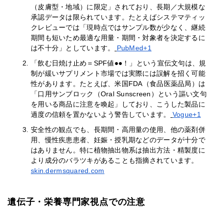
（皮膚型・地域）に限定」されており、長期／大規模な
承認データは限られています。たとえばシステマティッ
クレビューでは「現時点ではサンプル数が少なく、継続
期間も短いため最適な用量・期間・対象者を決定するに
は不十分」としています。
PubMed+1
「飲む日焼け止め＝SPF値●●！」という宣伝文句は、規
制が緩いサプリメント市場では実際には誤解を招く可能
性があります。たとえば、米国FDA（食品医薬品局）は
「口用サンブロック（Oral Sunscreen）という謳い文句
を用いる商品に注意を喚起」しており、こうした製品に
過度の信頼を置かないよう警告しています。
Vogue+1
安全性の観点でも、長期間・高用量の使用、他の薬剤併
用、慢性疾患患者、妊娠・授乳期などのデータが十分で
はありません。特に植物抽出物系は抽出方法・精製度に
より成分のバラツキがあることも指摘されています。
skin.dermsquared.com
遺伝子・栄養専門家視点での注意