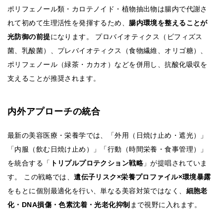
ポリフェノール類・カロテノイド・植物抽出物は腸内で代謝さ
れて初めて生理活性を発揮するため、
腸内環境を整えることが
光防御の前提
になります。 プロバイオティクス（ビフィズス
菌、乳酸菌）、プレバイオティクス（食物繊維、オリゴ糖）、
ポリフェノール（緑茶・カカオ）などを併用し、抗酸化吸収を
支えることが推奨されます。
内外アプローチの統合
最新の美容医療・栄養学では、「外用（日焼け止め・遮光）」
「内服（飲む日焼け止め）」「行動（時間栄養・食事管理）」
を統合する「
トリプルプロテクション戦略
」が提唱されていま
す。 この戦略では、
遺伝子リスク×栄養プロファイル×環境暴露
をもとに個別最適化を行い、単なる美容対策ではなく、
細胞老
化・DNA損傷・色素沈着・光老化抑制
まで視野に入れます。