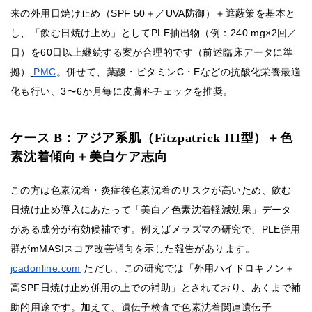
来の外用日焼け止め（SPF 50＋／UVA防御）＋遮蔽策を基本と
し、「飲む日焼け止め」としてPLE抽出物（例：240 mg×2回／
日）を60日以上継続する案が合理的です（前述臨床データに準
拠）
PMC
。併せて、葉酸・ビタミンC・Eなどの抗酸化栄養最適
化も行い、3〜6か月毎に皮膚科チェックを推奨。
ケース B：アジア系肌（Fitzpatrick III型）＋色
素沈着傾向＋美白ケア志向
この方は色素沈着・炎症後色素沈着のリスクが高いため、飲む
日焼け止め導入にあたって「美白／色素沈着軽減効果」データ
がある成分が有効候補です。例えばメラズマの研究で、PLE併用
群がmMASIスコア改善傾向を示した報告があります。
jcadonline.com
ただし、この研究では「外用ハイドロキノン＋
高SPF日焼け止め併用の上での補助」とされており、あくまで補
助的用途です。加えて、遺伝子検査で色素沈着関連遺伝子