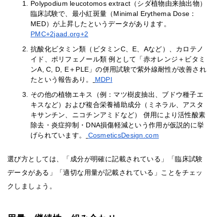
Polypodium leucotomos extract（シダ植物由来抽出物）
臨床試験で、最小紅斑量（Minimal Erythema Dose：
MED）が上昇したというデータがあります。
PMC+2jaad.org+2
抗酸化ビタミン類（ビタミンC、E、Aなど）、カロテノ
イド、ポリフェノール類 例として「赤オレンジ＋ビタミ
ンA, C, D, E＋PLE」の併用試験で紫外線耐性が改善され
たという報告あり。
MDPI
その他の植物エキス（例：マツ樹皮抽出、ブドウ種子エ
キスなど）および複合栄養補助成分（ミネラル、アスタ
キサンチン、ニコチンアミドなど） 併用により活性酸素
除去・炎症抑制・DNA損傷軽減という作用が仮説的に挙
げられています。
CosmeticsDesign.com
選び方としては、「成分が明確に記載されている」「臨床試験
データがある」「適切な用量が記載されている」ことをチェッ
クしましょう。