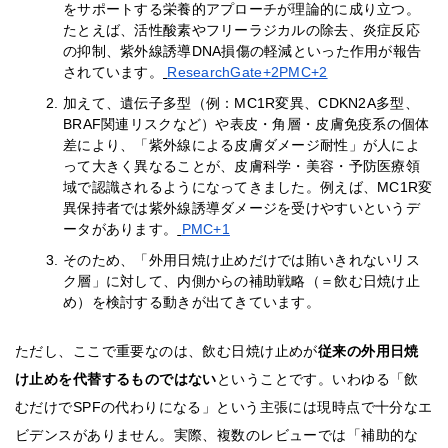
をサポートする栄養的アプローチが理論的に成り立つ。
たとえば、活性酸素やフリーラジカルの除去、炎症反応
の抑制、紫外線誘導DNA損傷の軽減といった作用が報告
されています。
ResearchGate+2PMC+2
加えて、遺伝子多型（例：MC1R変異、CDKN2A多型、
BRAF関連リスクなど）や表皮・角層・皮膚免疫系の個体
差により、「紫外線による皮膚ダメージ耐性」が人によ
って大きく異なることが、皮膚科学・美容・予防医療領
域で認識されるようになってきました。例えば、MC1R変
異保持者では紫外線誘導ダメージを受けやすいというデ
ータがあります。
PMC+1
そのため、「外用日焼け止めだけでは賄いきれないリス
ク層」に対して、内側からの補助戦略（＝飲む日焼け止
め）を検討する動きが出てきています。
ただし、ここで重要なのは、飲む日焼け止めが
従来の外用日焼
け止めを代替するものではない
ということです。いわゆる「飲
むだけでSPFの代わりになる」という主張には現時点で十分なエ
ビデンスがありません。実際、複数のレビューでは「補助的な