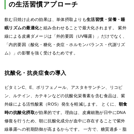
の生活習慣アプローチ
飲む日焼け止めの効果は、単体摂取よりも
生活習慣・栄養・睡
眠リズムの最適化
と組み合わせることで最大化されます。 紫外
線による皮膚ダメージは「外的要因（UV曝露）」だけでなく、
「内的要因（酸化・糖化・炎症・ホルモンバランス・代謝リズ
ム）」の影響を強く受けるためです。
抗酸化・抗炎症食の導入
ビタミンC、E、ポリフェノール、アスタキサンチン、リコピ
ン、ルテイン、カテキンなどの抗酸化栄養素を含む食品は、紫
外線による活性酸素（ROS）発生を軽減します。 とくに、
朝食
時の抗酸化摂取
が効果的です。理由は、皮膚細胞が日中にDNA
修復を行うため、朝に抗酸化成分が血中に存在することで紫外
線暴露への初期防御が高まるからです。 一方で、糖質過多・脂