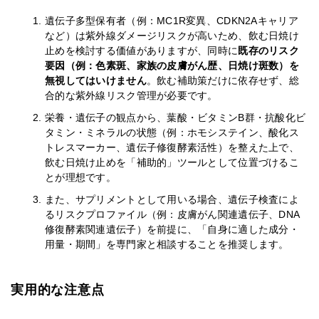
遺伝子多型保有者（例：MC1R変異、CDKN2Aキャリア
など）は紫外線ダメージリスクが高いため、飲む日焼け
止めを検討する価値がありますが、同時に
既存のリスク
要因（例：色素斑、家族の皮膚がん歴、日焼け斑数）を
無視してはいけません
。飲む補助策だけに依存せず、総
合的な紫外線リスク管理が必要です。
栄養・遺伝子の観点から、葉酸・ビタミンB群・抗酸化ビ
タミン・ミネラルの状態（例：ホモシステイン、酸化ス
トレスマーカー、遺伝子修復酵素活性）を整えた上で、
飲む日焼け止めを「補助的」ツールとして位置づけるこ
とが理想です。
また、サプリメントとして用いる場合、遺伝子検査によ
るリスクプロファイル（例：皮膚がん関連遺伝子、DNA
修復酵素関連遺伝子）を前提に、「自身に適した成分・
用量・期間」を専門家と相談することを推奨します。
実用的な注意点