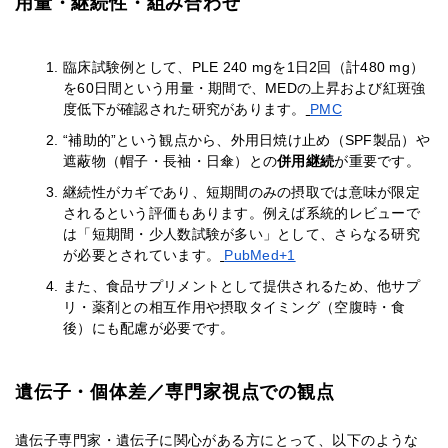
用量・継続性・組み合わせ
臨床試験例として、PLE 240 mgを1日2回（計480 mg）
を60日間という用量・期間で、MEDの上昇および紅斑強
度低下が確認された研究があります。
PMC
“補助的”という観点から、外用日焼け止め（SPF製品）や
遮蔽物（帽子・長袖・日傘）との
併用継続
が重要です。
継続性がカギであり、短期間のみの摂取では意味が限定
されるという評価もあります。例えば系統的レビューで
は「短期間・少人数試験が多い」として、さらなる研究
が必要とされています。
PubMed+1
また、食品サプリメントとして提供されるため、他サプ
リ・薬剤との相互作用や摂取タイミング（空腹時・食
後）にも配慮が必要です。
遺伝子・個体差／専門家視点での観点
遺伝子専門家・遺伝子に関心がある方にとって、以下のような