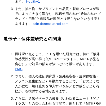
ます。
Health+1
また、抽出物・サプリメントの品質・製造プロセスが製
品によって大きく異なり、臨床使用された“吟味されたブ
ランド・用量”と市販品が同等とは限らないという注意も
あります。
skin.dermsquared.com
遺伝子・個体差研究との関連
興味深い点として、PL Eを用いた研究では、特に「紫外
線感受性が高い群（低MEDベースライン、MC1R多型を
含む）」で効果の傾向が強いという報告があります。
PMC
つまり、個人の遺伝的背景（紫外線応答・皮膚修復能・
メラニン産生能など）を勘案することで、「どのような
人が飲む日焼け止めを導入すべきか／どの成分がより有
効か」を検討する余地があります。
さらに、遺伝子ベースの栄養（いわゆるニュートリゲノ
ミクス）との掛け合わせも可能で、例として「MTHFR多