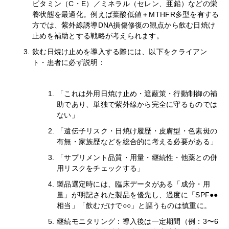
ビタミン（C・E）／ミネラル（セレン、亜鉛）などの栄
養状態を最適化。例えば葉酸低値＋MTHFR多型を有する
方では、紫外線誘導DNA損傷修復の観点から飲む日焼け
止めを補助とする戦略が考えられます。
飲む日焼け止めを導入する際には、以下をクライアン
ト・患者に必ず説明：
「これは外用日焼け止め・遮蔽策・行動制御の補
助であり、単独で紫外線から完全に守るものでは
ない」
「遺伝子リスク・日焼け履歴・皮膚型・色素斑の
有無・家族歴などを総合的に考える必要がある」
「サプリメント品質・用量・継続性・他薬との併
用リスクをチェックする」
製品選定時には、臨床データがある「成分・用
量」が明記された製品を優先し、過度に「SPF●●
相当」「飲むだけで○○」と謳うものは慎重に。
継続モニタリング：導入後は一定期間（例：3〜6