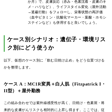
か月）で、皮膚反応（赤み・色素沈着・皮膚のキ
メ・ハリなど）、ライフスタイル変化（屋外活動
→遮蔽行動）をフォローし、栄養状態の再評価
（血中ビタミン・抗酸化マーカー・葉酸・ホモシ
ステインなど）も併用すると良いでしょう。
ケース別シナリオ：遺伝子・環境リス
ク別にどう使うか
以下、仮想のケース別に「飲む日焼け止め」をどう位置づける
かを整理します。
ケース A：MC1R変異＋白人肌（Fitzpatrick I・
II型）＋屋外勤務
この組み合わせでは紫外線感受性が高く、日焼け・色素斑・将
来的な皮膚がんリスクも相対的に上昇し得ます。ここでは、従