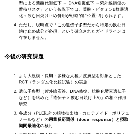
型による葉酸代謝低下 ⇔ DNA修復低下 ⇔紫外線損傷の
蓄積リスク」という仮説下では、葉酸・ビタミンB群最適
化＋飲む日焼け止め併用が戦略的に位置づけられます。
ただし、現時点で「この遺伝子多型だから特定の飲む日
焼け止め成分が必須」という確立されたガイドラインは
存在しません。
今後の研究課題
より大規模・長期・多様な人種／皮膚型を対象とした
RCT（ランダム化比較試験）の実施
遺伝子多型（紫外線応答、DNA修復、抗酸化酵素遺伝子
など）を絡めた「遺伝子 × 飲む日焼け止め」の相互作用
研究
各成分（PLE以外の植物抽出物・カロテノイド・ポリフェ
ノールなど）の
用量反応関係（dose–response）と摂取
期間最適化
の検討