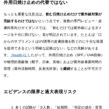
外用日焼け止めの代替ではない
もっとも重要な注意点は、
飲む日焼け止めだけで紫外線対策が
完結するわけではない
という点です。複数の専門レビュー・皮
膚科医向けガイダンスでは、「飲むだけでは紫外線によるダメ
ージを十分に防げない」旨が明記されています。たとえば「口
からのサプリメントはUV誘導の皮膚損傷を防ぐのに十分な保護
を提供できるという明確な証拠はない」などの見解がありま
す。
Health+1
したがって、外用日焼け止め（SPF／UVA防御）
や物理的遮蔽物（帽子、日傘、長袖）および紫外線暴露時間の
管理（屋外活動時間、反射光対策）を
継続
することが不可欠で
す。
エビデンスの限界と過大表現リスク
多くの試験が「少人数」「短期間」「特定の成分・背景