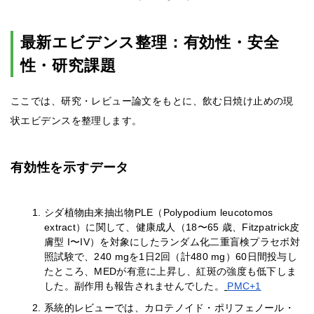
最新エビデンス整理：有効性・安全
性・研究課題
ここでは、研究・レビュー論文をもとに、飲む日焼け止めの現
状エビデンスを整理します。
有効性を示すデータ
シダ植物由来抽出物PLE（Polypodium leucotomos
extract）に関して、健康成人（18〜65 歳、Fitzpatrick皮
膚型 I〜IV）を対象にしたランダム化二重盲検プラセボ対
照試験で、240 mgを1日2回（計480 mg）60日間投与し
たところ、MEDが有意に上昇し、紅斑の強度も低下しま
した。副作用も報告されませんでした。
PMC+1
系統的レビューでは、カロテノイド・ポリフェノール・