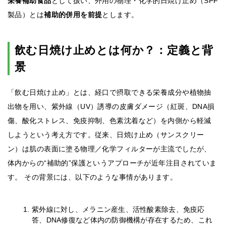
栄養補助食品
として扱い、外用の物理・化学的日焼け止め（SPF
製品）とは
補助的併用を前提
とします。
飲む日焼け止めとは何か？：定義と背
景
「飲む日焼け止め」とは、経口で摂取できる栄養成分や植物抽
出物を用い、紫外線（UV）誘導の皮膚ダメージ（紅斑、DNA損
傷、酸化ストレス、免疫抑制、色素沈着など）を内側から軽減
しようという考え方です。従来、日焼け止め（サンスクリー
ン）は肌の表面に塗る物理／化学フィルターが主流でしたが、
体内からの“補助的”保護というアプローチが近年注目されていま
す。 その背景には、以下のような事情があります。
紫外線に対し、メラニン産生、活性酸素除去、免疫応
答、DNA修復など体内の防御機構が存在するため、これ