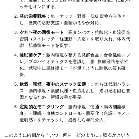
で、葉酸／ビタミンB群＋抗酸化栄養素を摂取。代謝スイ
ッチをオンにする。
昼の栄養戦略
：魚・ナッツ・野菜・低GI穀物を主体と
し、昼間の活動支援＋血糖ゆるやか対応。
夕方〜夜の回復モード
：高タンパク・抗酸化・血流促進
習慣（ストレッチ・軽運動・入浴）を取り入れ、体内代
謝・肌修復モードを促す。
睡眠前ケア
：腸内環境を整える発酵食品／食物繊維／プ
レ／プロバイオティクスを意識し、腸–皮膚経路を活性
化。就寝中に肌修復モードが働くように睡眠の質も確
保。
飲酒・喫煙・夜中のスナック回避
：これらは代謝バラン
ス・腸内環境・葉酸代謝・血流を乱し、透明感を阻む要
因となるため、習慣改善が重要。
定期的なモニタリング
：腸内環境（便通・腸内細菌検
査）・睡眠・血糖コントロール・肌変化（色調・キメ・
透明感）をチェックし、必要なら専門介入。
このように内側から「いつ・何を・どのように」取るかという