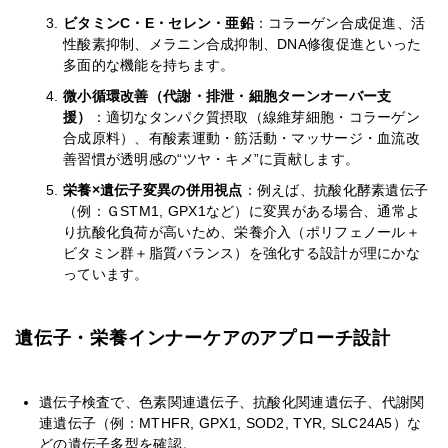
ビタミンC・E・セレン・亜鉛
：コラーゲン合成促進、活
性酸素抑制、メラニン合成抑制、DNA修復促進といった
多面的な機能を持ちます。
微小循環改善（代謝・排泄・細胞ターンオーバー支
援）
：適切なタンパク質摂取（線維芽細胞・コラーゲン
合成原料）、有酸素運動・筋活動・マッサージ・血流改
善習慣が透明感の“ツヤ・キメ”に貢献します。
栄養×遺伝子変異の併用視点
：例えば、抗酸化酵素遺伝子
（例：ＧSTM1, GPX1など）に変異がある場合、通常よ
り抗酸化負荷が高いため、栄養介入（ポリフェノール＋
ビタミン群＋脂質バランス）を強化する設計が理にかな
っています。
遺伝子・栄養インナーケアのアプローチ設計
遺伝子検査で、色素関連遺伝子、抗酸化関連遺伝子、代謝関
連遺伝子（例：MTHFR, GPX1, SOD2, TYR, SLC24A5）な
どの遺伝子多型を確認。