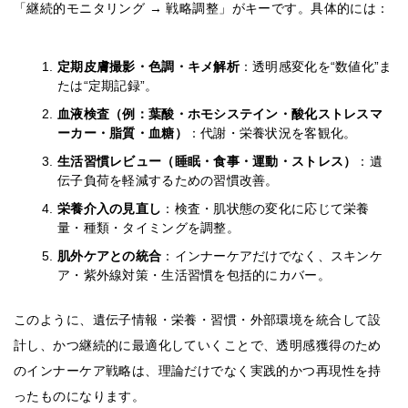
「継続的モニタリング → 戦略調整」がキーです。具体的には：
定期皮膚撮影・色調・キメ解析
：透明感変化を“数値化”ま
たは“定期記録”。
血液検査（例：葉酸・ホモシステイン・酸化ストレスマ
ーカー・脂質・血糖）
：代謝・栄養状況を客観化。
生活習慣レビュー（睡眠・食事・運動・ストレス）
：遺
伝子負荷を軽減するための習慣改善。
栄養介入の見直し
：検査・肌状態の変化に応じて栄養
量・種類・タイミングを調整。
肌外ケアとの統合
：インナーケアだけでなく、スキンケ
ア・紫外線対策・生活習慣を包括的にカバー。
このように、遺伝子情報・栄養・習慣・外部環境を統合して設
計し、かつ継続的に最適化していくことで、透明感獲得のため
のインナーケア戦略は、理論だけでなく実践的かつ再現性を持
ったものになります。