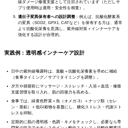
線ダメージ修復支援として注目されています（ただしサ
プリ使用時は適用・安全性を精査）。
遺伝子変異保有者への設計調整
：例えば、抗酸化酵素系
の変異（SOD2, GPX1, CATなど）を保有する方は、通常
より抗酸化栄養を意識し、紫外線対策＋インナーケアを
強化する設計が合理的。
実践例：透明感インナーケア設計
日中の紫外線曝露時は、葉酸＋抗酸化栄養素を早めに補給
（食事タイミング／サプリタイミングを調整）。
夕方や就寝前にマッサージ・ストレッチ・入浴＋血流・修復
支援習慣を取り入れ、肌の回復力を高める。
食事では、緑黄色野菜＋魚（オメガ-3）＋ナッツ類（セレ
ン・亜鉛）＋低GI穀物を基盤にし、糖化ストレス・代謝スト
レスを抑制。
定期的に肌の透明感・色調・キメをチェックし、必要なら専
門家の協力でホモシステイン・酸化ストレス・抗酸化酵素活