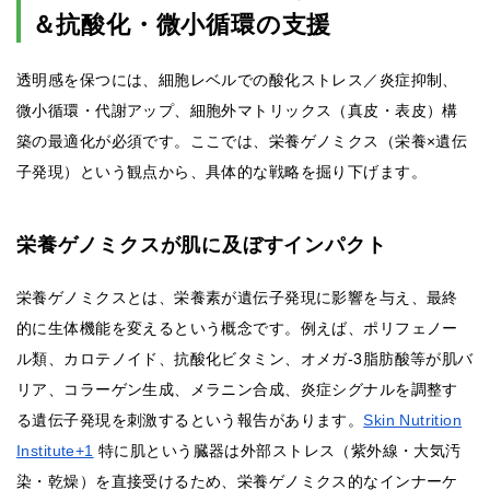
＆抗酸化・微小循環の支援
透明感を保つには、細胞レベルでの酸化ストレス／炎症抑制、
微小循環・代謝アップ、細胞外マトリックス（真皮・表皮）構
築の最適化が必須です。ここでは、栄養ゲノミクス（栄養×遺伝
子発現）という観点から、具体的な戦略を掘り下げます。
栄養ゲノミクスが肌に及ぼすインパクト
栄養ゲノミクスとは、栄養素が遺伝子発現に影響を与え、最終
的に生体機能を変えるという概念です。例えば、ポリフェノー
ル類、カロテノイド、抗酸化ビタミン、オメガ-3脂肪酸等が肌バ
リア、コラーゲン生成、メラニン合成、炎症シグナルを調整す
る遺伝子発現を刺激するという報告があります。
Skin Nutrition
Institute+1
特に肌という臓器は外部ストレス（紫外線・大気汚
染・乾燥）を直接受けるため、栄養ゲノミクス的なインナーケ