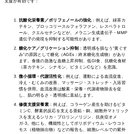
支援が有効です：
抗酸化栄養素／ポリフェノールの強化
：例えば、緑茶カ
テキン、ブロッコリースルフォラファン、レスベラトロ
ール、クエルセチンなどが、メラニン生成遺伝子・MMP
遺伝子の発現を抑制する可能性があります。
糖化ケア／グリケーション抑制
：透明感を損なう“黄ぐす
み”の原因として糖化（AGEs：終末糖化生成物）があり
ます。食後の急激な血糖上昇抑制、低GI食、抗糖化食材
（茶カテキン、シナモン、ビタミンCなど）を意識。
微小循環・代謝活性化
：例えば、運動による血流促進、
冷え・むくみの改善、マッサージ・ストレッチ・入浴習
慣を併用。血流改善は酸素・栄養・代謝産物除去を促
し、肌の明るさ・透明感に直結します。
修復支援栄養素
：例えば、コラーゲン産生を助けるビタ
ミンC、酵素的反応を支える亜鉛・銅、細胞外マトリック
スを支えるシリカ・プロリン／リジン、抗炎症オメ
ガ-3。他にも、機能性としてポリポディウム・レウコト
モス（植物抽出物）などの報告も、細胞レベルでの紫外