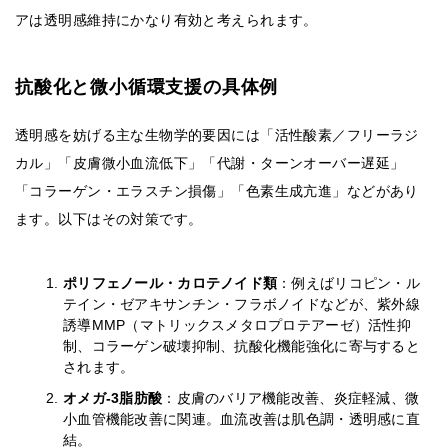
アは透明感維持にかなり有効と考えられます。
抗酸化と微小循環支援の具体例
透明感を妨げる主な生物学的要因には「活性酸素／フリーラジ
カル」「皮膚微小血流低下」「代謝・ターンオーバー遅延」
「コラーゲン・エラスチン損傷」「色素生成亢進」などがあり
ます。以下はその対策です。
ポリフェノール・カロテノイド類
：例えばリコピン・ル
テイン・ゼアキサンチン・フラボノイドなどが、紫外線
誘導MMP（マトリックスメタロプロテアーゼ）活性抑
制、コラーゲン破壊抑制、抗酸化機能強化に寄与すると
されます。
オメガ-3脂肪酸
：皮膚のバリア機能改善、炎症軽減、微
小血管機能改善に関連。血流改善は肌色調・透明感に直
結。