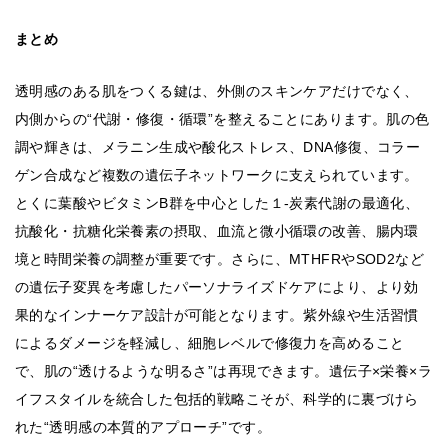
まとめ
透明感のある肌をつくる鍵は、外側のスキンケアだけでなく、
内側からの“代謝・修復・循環”を整えることにあります。肌の色
調や輝きは、メラニン生成や酸化ストレス、DNA修復、コラー
ゲン合成など複数の遺伝子ネットワークに支えられています。
とくに葉酸やビタミンB群を中心とした１-炭素代謝の最適化、
抗酸化・抗糖化栄養素の摂取、血流と微小循環の改善、腸内環
境と時間栄養の調整が重要です。さらに、MTHFRやSOD2など
の遺伝子変異を考慮したパーソナライズドケアにより、より効
果的なインナーケア設計が可能となります。紫外線や生活習慣
によるダメージを軽減し、細胞レベルで修復力を高めること
で、肌の“透けるような明るさ”は再現できます。遺伝子×栄養×ラ
イフスタイルを統合した包括的戦略こそが、科学的に裏づけら
れた“透明感の本質的アプローチ”です。