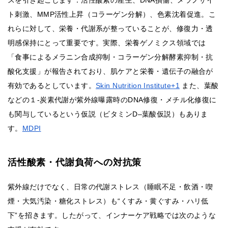
スを引き起こします：活性酸素の産生、DNA損傷、メラノサイ
ト刺激、MMP活性上昇（コラーゲン分解）、色素沈着促進。こ
れらに対して、栄養・代謝系が整っていることが、修復力・透
明感保持にとって重要です。実際、栄養ゲノミクス領域では
「食事によるメラニン合成抑制・コラーゲン分解酵素抑制・抗
酸化支援」が報告されており、肌ケアと栄養・遺伝子の融合が
有効であるとしています。
Skin Nutrition Institute+1
また、葉酸
などの１-炭素代謝が紫外線曝露時のDNA修復・メチル化修復に
も関与しているという仮説（ビタミンD–葉酸仮説）もありま
す。
MDPI
活性酸素・代謝負荷への対抗策
紫外線だけでなく、日常の代謝ストレス（睡眠不足・飲酒・喫
煙・大気汚染・糖化ストレス）も“くすみ・黄ぐすみ・ハリ低
下”を招きます。したがって、インナーケア戦略では次のような