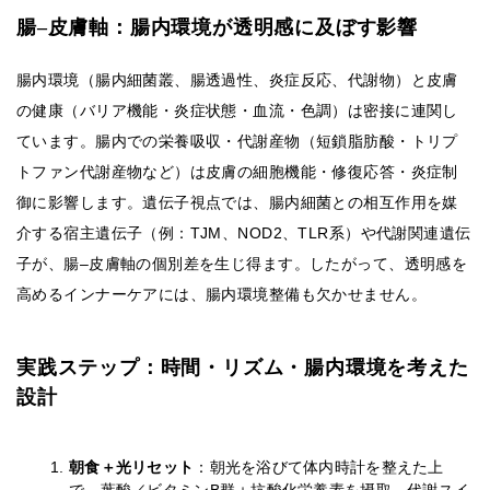
腸–皮膚軸：腸内環境が透明感に及ぼす影響
腸内環境（腸内細菌叢、腸透過性、炎症反応、代謝物）と皮膚
の健康（バリア機能・炎症状態・血流・色調）は密接に連関し
ています。腸内での栄養吸収・代謝産物（短鎖脂肪酸・トリプ
トファン代謝産物など）は皮膚の細胞機能・修復応答・炎症制
御に影響します。遺伝子視点では、腸内細菌との相互作用を媒
介する宿主遺伝子（例：TJM、NOD2、TLR系）や代謝関連遺伝
子が、腸–皮膚軸の個別差を生じ得ます。したがって、透明感を
高めるインナーケアには、腸内環境整備も欠かせません。
実践ステップ：時間・リズム・腸内環境を考えた
設計
朝食＋光リセット
：朝光を浴びて体内時計を整えた上