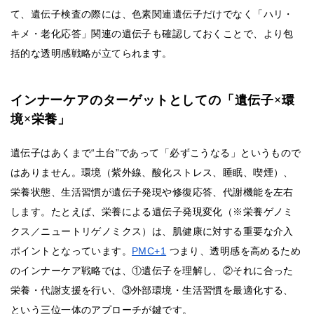
て、遺伝子検査の際には、色素関連遺伝子だけでなく「ハリ・
キメ・老化応答」関連の遺伝子も確認しておくことで、より包
括的な透明感戦略が立てられます。
インナーケアのターゲットとしての「遺伝子×環
境×栄養」
遺伝子はあくまで“土台”であって「必ずこうなる」というもので
はありません。環境（紫外線、酸化ストレス、睡眠、喫煙）、
栄養状態、生活習慣が遺伝子発現や修復応答、代謝機能を左右
します。たとえば、栄養による遺伝子発現変化（※栄養ゲノミ
クス／ニュートリゲノミクス）は、肌健康に対する重要な介入
ポイントとなっています。
PMC+1
つまり、透明感を高めるため
のインナーケア戦略では、①遺伝子を理解し、②それに合った
栄養・代謝支援を行い、③外部環境・生活習慣を最適化する、
という三位一体のアプローチが鍵です。