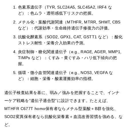
色素系遺伝子（TYR, SLC24A5, SLC45A2, IRF4 な
ど）：色ムラ・透明感低下リスクの把握。
メチル化・葉酸代謝関連（MTHFR, MTRR, SHMT, CBS
など）：代謝効率・生命維持遺伝子修復力の評価。
抗酸化酵素系（SOD2, GPX1, CAT, GSTT1 など）：酸化
ストレス耐性・栄養介入効果の予測。
炎症制御・糖化関連遺伝子（e.g., RAGE, AGER, MMP1,
TIMPs など）：くすみ・黄ぐすみ・ハリ低下傾向の把
握。
循環・微小血管関連遺伝子（e.g., NOS3, VEGFA な
ど）：細胞・栄養・酸素運搬効率の指標。
遺伝子検査結果を基に、弱み／強みを把握することで、インナ
ーケア戦略を“遺伝子適合型”に設計できます。たとえば、
MTHFR C677T homo保有者ならメチル型葉酸＋B群を強化、
SOD2変異保有者なら抗酸化栄養素＋血流改善習慣を強める、な
ど。