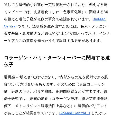
関しても遺伝的な影響が一定程度報告されており、例えば系統
的レビューでは、皮膚老化（しわ・色素変化等）に関連する30
を超える遺伝子座が複数の研究で確認されています。
BioMed
Central
つまり、透明感を生み出すためには、色素・メラニン・
表皮基底・真皮構造など遺伝的な“土台”が関わっており、インナ
ーケアもこの前提を知ったうえで設計する必要があります。
コラーゲン・ハリ・ターンオーバーに関与する遺
伝子
透明感＝“明るさ”だけではなく、“内部からの光を反射できる肌
質”という意味合いもあります。そのためには真皮コラーゲン
量、表皮のキメ、バリア機能、細胞間脂質などが重要です。遺
伝子研究では、皮膚の老化（コラーゲン破壊、線維芽細胞機能
低下、メトロリジック酵素活性上昇など）に遺伝的バリアント
があることが確認されています。
BioMed Central+1
したがっ