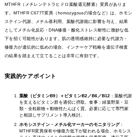
MTHFR（メチレンテトラヒドロ葉酸還元酵素）変異がありま
す。MTHFR C677T変異（homozygousの場合など）は、ホモシ
ステイン代謝、メチル基利用、葉酸代謝能に影響を与え、結果
としてメチル化反応・DNA修復・酸化ストレス耐性に微妙な低
下を招く可能性があります。肌の透明感維持に必要な代謝力・
修復力が遺伝的に低めの場合、インナーケア戦略を遺伝子検査
の結果を踏まえて立てることは非常に有効です。
実践的ケアポイント
葉酸（ビタミンB9）＋ビタミンB2／B6／B12
：葉酸代謝
を支えるビタミン群を適切に摂取。食事：緑葉野菜・豆
類・全粒穀物＋動物性たんぱく質。必要に応じて専門家
と相談しサプリメント導入検討。
ホモシステイン・メチル化マーカーのモニタリング
：
MTHFR変異保有や修復力低下が疑われる場合、ホモシス