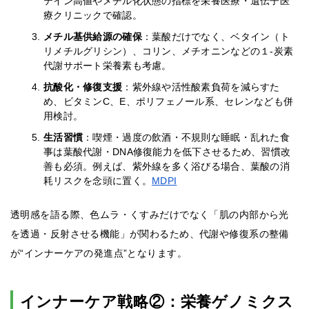
テイン高値やメチル化状態の指標を栄養医療・遺伝子医
療クリニックで確認。
メチル基供給源の確保
：葉酸だけでなく、ベタイン（ト
リメチルグリシン）、コリン、メチオニンなどの１-炭素
代謝サポート栄養素も考慮。
抗酸化・修復支援
：紫外線や活性酸素負荷を減らすた
め、ビタミンC、E、ポリフェノール系、セレンなども併
用検討。
生活習慣
：喫煙・過度の飲酒・不規則な睡眠・乱れた食
事は葉酸代謝・DNA修復能力を低下させるため、習慣改
善も必須。例えば、紫外線を多く浴びる場合、葉酸の消
耗リスクを念頭に置く。
MDPI
透明感を語る際、色ムラ・くすみだけでなく「肌の内部から光
を透過・反射させる機能」が関わるため、代謝や修復系の整備
が“インナーケアの発進点”となります。
インナーケア戦略②：栄養ゲノミクス