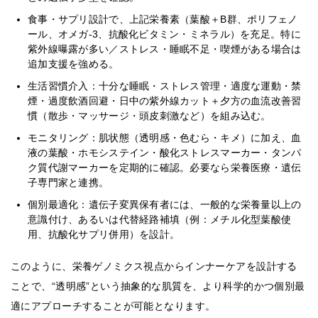
食事・サプリ設計で、上記栄養素（葉酸＋B群、ポリフェノ
ール、オメガ-3、抗酸化ビタミン・ミネラル）を充足。特に
紫外線曝露が多い／ストレス・睡眠不足・喫煙がある場合は
追加支援を強める。
生活習慣介入：十分な睡眠・ストレス管理・適度な運動・禁
煙・過度飲酒回避・日中の紫外線カット＋夕方の血流改善習
慣（散歩・マッサージ・頭皮刺激など）を組み込む。
モニタリング：肌状態（透明感・色むら・キメ）に加え、血
液の葉酸・ホモシステイン・酸化ストレスマーカー・タンパ
ク質代謝マーカーを定期的に確認。必要なら栄養医療・遺伝
子専門家と連携。
個別最適化：遺伝子変異保有者には、一般的な栄養量以上の
意識付け、あるいは代替経路補填（例：メチル化型葉酸使
用、抗酸化サプリ併用）を設計。
このように、栄養ゲノミクス視点からインナーケアを設計する
ことで、“透明感”という抽象的な肌質を、より科学的かつ個別最
適にアプローチすることが可能となります。