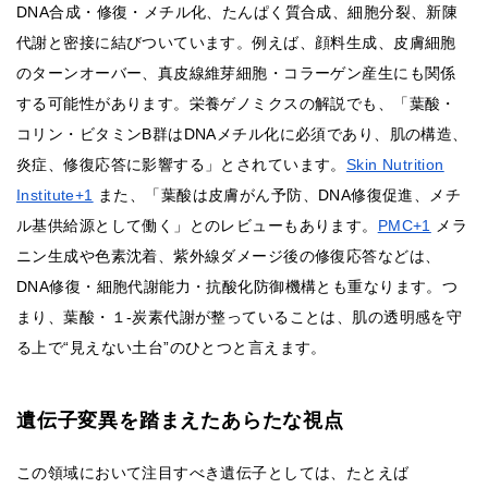
DNA合成・修復・メチル化、たんぱく質合成、細胞分裂、新陳
代謝と密接に結びついています。例えば、顔料生成、皮膚細胞
のターンオーバー、真皮線維芽細胞・コラーゲン産生にも関係
する可能性があります。栄養ゲノミクスの解説でも、「葉酸・
コリン・ビタミンB群はDNAメチル化に必須であり、肌の構造、
炎症、修復応答に影響する」とされています。
Skin Nutrition
Institute+1
また、「葉酸は皮膚がん予防、DNA修復促進、メチ
ル基供給源として働く」とのレビューもあります。
PMC+1
メラ
ニン生成や色素沈着、紫外線ダメージ後の修復応答などは、
DNA修復・細胞代謝能力・抗酸化防御機構とも重なります。つ
まり、葉酸・１-炭素代謝が整っていることは、肌の透明感を守
る上で“見えない土台”のひとつと言えます。
遺伝子変異を踏まえたあらたな視点
この領域において注目すべき遺伝子としては、たとえば